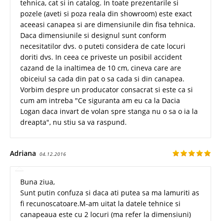
tehnica, cat si in catalog. In toate prezentarile si
pozele (aveti si poza reala din showroom) este exact
aceeasi canapea si are dimensiunile din fisa tehnica.
Daca dimensiunile si designul sunt conform
necesitatilor dvs. o puteti considera de cate locuri
doriti dvs. In ceea ce priveste un posibil accident
cazand de la inaltimea de 10 cm, cineva care are
obiceiul sa cada din pat o sa cada si din canapea.
Vorbim despre un producator consacrat si este ca si
cum am intreba "Ce siguranta am eu ca la Dacia
Logan daca invart de volan spre stanga nu o sa o ia la
dreapta", nu stiu sa va raspund.
Adriana
04.12.2016
Buna ziua,
Sunt putin confuza si daca ati putea sa ma lamuriti as
fi recunoscatoare.M-am uitat la datele tehnice si
canapeaua este cu 2 locuri (ma refer la dimensiuni)