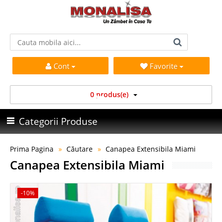
Cont
Favorite
0 produs(e)
Categorii Produse
Prima Pagina
Căutare
Canapea Extensibila Miami
Canapea Extensibila Miami
-10%