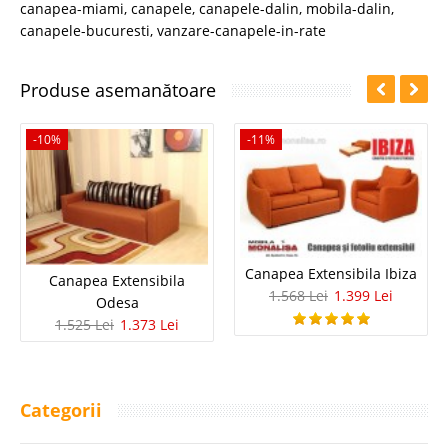
canapea-miami
,
canapele
,
canapele-dalin
,
mobila-dalin
,
canapele-bucuresti
,
vanzare-canapele-in-rate
Produse asemanătoare
-10%
-11%
Canapea Extensibila Ibiza
Canapea Extensibila
1.568 Lei
1.399 Lei
Odesa
1.525 Lei
1.373 Lei
Categorii