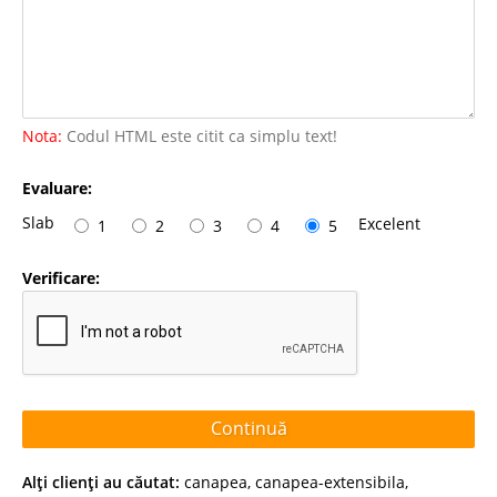
Nota:
Codul HTML este citit ca simplu text!
Evaluare:
Slab
Excelent
1
2
3
4
5
Verificare:
Continuă
Alţi clienţi au căutat:
canapea
,
canapea-extensibila
,