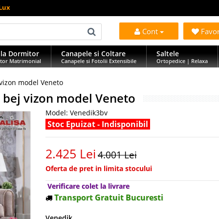
 Lux
Cont
Favo
la Dormitor
Canapele si Coltare
Saltele
tor Matrimonial
Canapele si Fotolii Extensibile
Ortopedice | Relaxa
vizon model Veneto
 bej vizon model Veneto
Model:
Venedik3bv
Stoc Epuizat - Indisponibil
2.425 Lei
4.001 Lei
Oferta de pret in limita stocului
Verificare colet la livrare
Transport Gratuit Bucuresti
Venedik