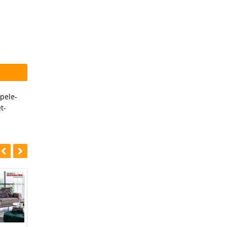
pele-
t-
-39%
-42%