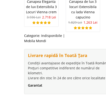
Canapea Eleganta
Canapea de lux 3
de lux Extensibila 3
locuri Extensibila
Locuri Vienna crem
cu lada Vienna
3.936 Lei
2.718 Lei
capucino
1.829 Lei
1.263 Lei
Categorie:
Indisponibile
|
Mobila Mondi
Livrare rapidă în Toată Țara
Condiții avantajoase de expediție în Toată Român
Prețuri competitive indiferent de numărul de
kilometri.
Livrare din stoc în 24 de ore către orice localitate
Garantat