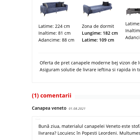
Latime
Latime: 224 cm
Zona de dormit
Inalti
Inaltime: 81 cm
Lungime: 182 cm
Adanci
Adancime: 88 cm
Latime: 109 cm
Oferta de pret canapele moderne bej vizon de l
Asiguram solutie de livrare ieftina si rapida in t
(1) comentarii
Canapea veneto
01.08.2021
Bună ziua, materialul canapelei Veneto este stof
livrarea? Locuiesc în Popesti Leordeni. Multume