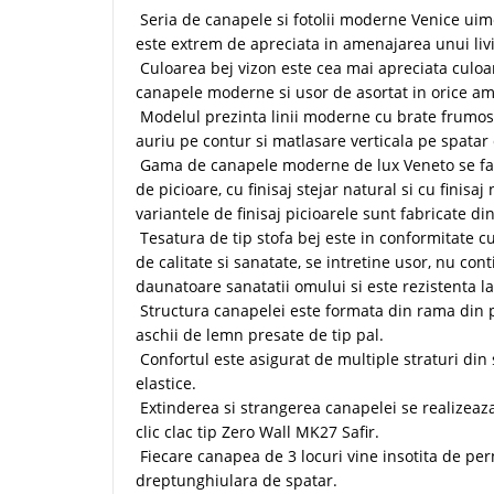
Seria de canapele si fotolii moderne Venice uime
este extrem de apreciata in amenajarea unui livi
Culoarea bej vizon este cea mai apreciata culoar
canapele moderne si usor de asortat in orice 
Modelul prezinta linii moderne cu brate frumos r
auriu pe contur si matlasare verticala pe spatar 
Gama de canapele moderne de lux Veneto se fa
de picioare, cu finisaj stejar natural si cu finisaj
variantele de finisaj picioarele sunt fabricate di
Tesatura de tip stofa bej este in conformitate 
de calitate si sanatate, se intretine usor, nu con
daunatoare sanatatii omului si este rezistenta la
Structura canapelei este formata din rama din pr
aschii de lemn presate de tip pal.
Confortul este asigurat de multiple straturi di
elastice.
Extinderea si strangerea canapelei se realizeaza 
clic clac tip Zero Wall MK27 Safir.
Fiecare canapea de 3 locuri vine insotita de pern
dreptunghiulara de spatar.