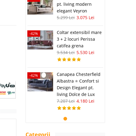
pt. living modern
elegant Veyron
5.299 Lei
3.075 Lei
Coltar extensibil mare
-42%
3 + 2 locuri Perissa
catifea grena
9.534 Lei
5.530 Lei
Canapea Chesterfield
-42%
Albastra ⭐ Confort si
Design Elegant pt.
living Dolce de Lux
7.207 Lei
4.180 Lei
Categorii