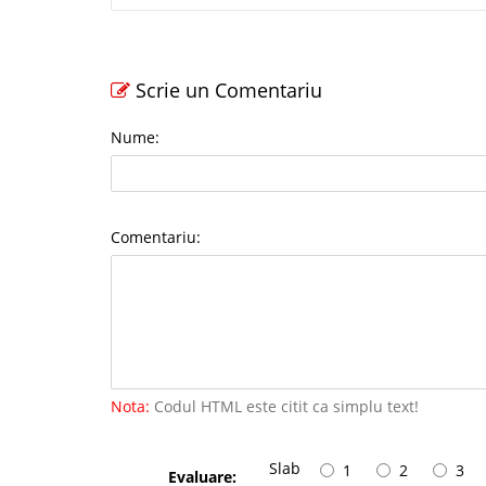
Scrie un Comentariu
Nume:
Comentariu:
Nota:
Codul HTML este citit ca simplu text!
Slab
1
2
3
Evaluare: