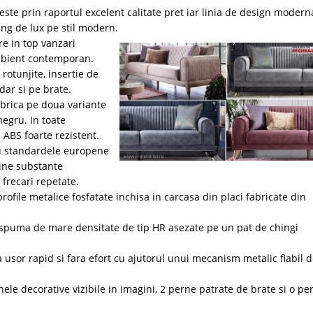
ste prin raportul excelent calitate pret iar linia de design modern
ng de lux pe stil modern.
e in top vanzari
ambient contemporan.
otunjite, insertie de
dar si pe brate.
brica pe doua variante
 negru. In toate
n ABS foarte rezistent.
cu standardele europene
tine substante
 frecari repetate.
ofile metalice fosfatate inchisa in carcasa din placi fabricate din
n spuma de mare densitate de tip HR asezate pe un pat de chingi
usor rapid si fara efort cu ajutorul unui mecanism metalic fiabil d
ele decorative vizibile in imagini, 2 perne patrate de brate si o pe