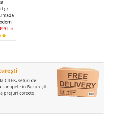
Canapea crem de 3
ea
Canapea Gri
locuri moderna
ld gri
Moderna
extensibila Rita
 Armada
extensibila pt.
5.385 Lei
3.123 Lei
modern
living Venice de Lux
499 Lei
4.001 Lei
2.425 Lei
curești
la CILEK, seturi de
au canapele în București.
a prețuri corecte