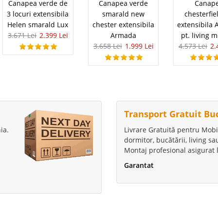
Canapea verde de
Canapea verde
Canap
3 locuri extensibila
smarald new
chesterfie
Helen smarald Lux
chester extensibila
extensibila
3.671 Lei
2.399 Lei
Armada
pt. living 
3.658 Lei
1.999 Lei
4.573 Lei
2.
Transport Gratuit Bu
ia.
Livrare Gratuită pentru Mobi
dormitor, bucătării, living s
Montaj profesional asigurat l
Garantat