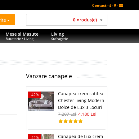
Contact -
-
-
rite
0 produs(e)
Mese si Masute
Living
Bucatarie / Living
Sufragerie
Vanzare canapele
Canapea crem catifea
-42%
Chester living Modern
Dolce de Lux 3 Locuri
7.207 Lei
4.180 Lei
Canapea de Lux crem
-42%