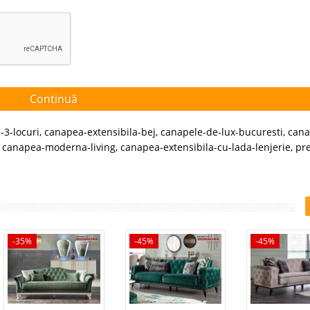
Continuă
-3-locuri
,
canapea-extensibila-bej
,
canapele-de-lux-bucuresti
,
cana
,
canapea-moderna-living
,
canapea-extensibila-cu-lada-lenjerie
,
pre
-35%
-45%
-45%