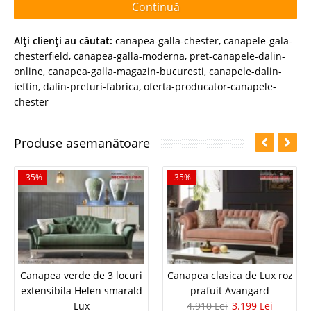
Continuă
Alţi clienţi au căutat:
canapea-galla-chester
,
canapele-gala-
chesterfield
,
canapea-galla-moderna
,
pret-canapele-dalin-
online
,
canapea-galla-magazin-bucuresti
,
canapele-dalin-
ieftin
,
dalin-preturi-fabrica
,
oferta-producator-canapele-
chester
Produse asemanătoare
-35%
-35%
Canapea verde de 3 locuri
Canapea clasica de Lux roz
extensibila Helen smarald
prafuit Avangard
Lux
4.910 Lei
3.199 Lei