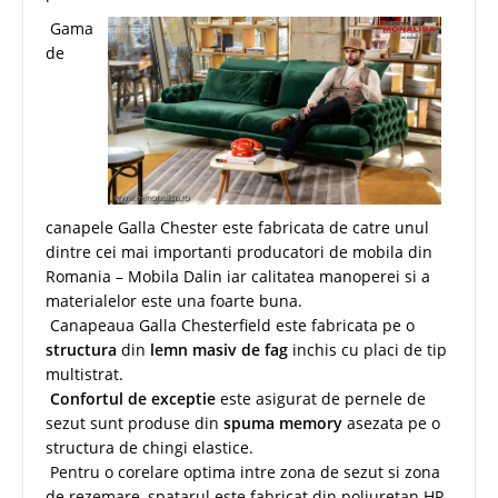
Gama
de
canapele Galla Chester este fabricata de catre unul
dintre cei mai importanti producatori de mobila din
Romania – Mobila Dalin iar calitatea manoperei si a
materialelor este una foarte buna.
Canapeaua Galla Chesterfield este fabricata pe o
structura
din
lemn masiv de fag
inchis cu placi de tip
multistrat.
Confortul de exceptie
este asigurat de pernele de
sezut sunt produse din
spuma memory
asezata pe o
structura de chingi elastice.
Pentru o corelare optima intre zona de sezut si zona
de rezemare, spatarul este fabricat din poliuretan HR