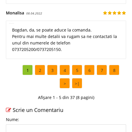
Monalisa
08.04.2022
Bogdan, da, se poate aduce la comanda.
Pentru mai multe detalii va rugam sa ne contactati la
unul din numerele de telefon
0737205200/0737205150.
1
2
3
4
5
6
7
8
>
>|
Afișare 1 - 5 din 37 (8 pagini)
Scrie un Comentariu
Nume: