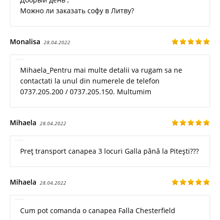
Можно ли заказать софу в Литву?
Monalisa
28.04.2022
Mihaela_Pentru mai multe detalii va rugam sa ne
contactati la unul din numerele de telefon
0737.205.200 / 0737.205.150. Multumim
Mihaela
28.04.2022
Preț transport canapea 3 locuri Galla până la Pitești???
Mihaela
28.04.2022
Cum pot comanda o canapea Falla Chesterfield