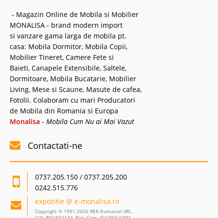
- Magazin Online de Mobila si Mobilier
MONALISA - brand modern import
si vanzare gama larga de mobila pt.
casa: Mobila Dormitor, Mobila Copii,
Mobilier Tineret, Camere Fete si
Baieti, Canapele Extensibile, Saltele,
Dormitoare, Mobila Bucatarie, Mobilier
Living, Mese si Scaune, Masute de cafea,
Fotolii. Colaboram cu mari Producatori
de Mobila din Romania si Europa
Monalisa
-
Mobila Cum Nu ai Mai Vazut
Contactati-ne
0737.205.150 / 0737.205.200
0242.515.776
expozitie @ e-monalisa.ro
Copyright © 1991-2026 REK Evolution SRL
CUI: RO1932134, Reg. Com. J51/966/1991