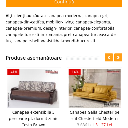
Continuă
Alţi clienţi au căutat:
canapea-moderna
,
canapea-gri
,
canapea-din-catifea
,
mobilier-living
,
canapea-eleganta
,
canapea-premium
,
design-interior
,
canapea-confortabila
,
canapele-turcesti-in-romania
,
pret-canapea-turceasca-de-
lux
,
canapele-bellona-istikbal-mondi-bucuresti
Produse asemanătoare
-41%
-14%
Canapea extensibila 3
Canapea Galla Chester pe
persoane pt. dormit zilnic
stil Chesterfield Modern
Costa Brown
3.636 Lei
3.127 Lei