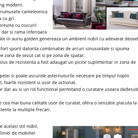
ving modern.
 frumusete cameleonica
 cu gri.
preuna cu ciucurii
 dar si rama inferioara
isate in auriu golden genereaza un ambient nobil cu adevarat deoseb
nfort sporit datorita combinatiei de arcuri sinusoidale si spuma
e zona de sezut cat si pe zona de spatar.
n plus de rezistenta a fost adaugat un picior suplimentar in zona de
pelei si poate ascunde asternuturile necesare pe timpul noptii.
 foarte rezistent si usor de actionat.
cor dar au si un rol functional permitand o curatare usoara dedesub
e cea mai buna calitate usor de curatat, ofera o senzatie placuta la
ente la multiple frecari.
acelasi stil nobil.
 liniei de mobilier