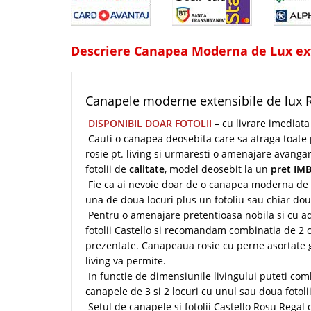
Descriere Canapea Moderna de Lux ext
Canapele moderne extensibile de lux R
DISPONIBIL DOAR FOTOLII
– cu livrare imediata
Cauti o canapea deosebita care sa atraga toate p
rosie pt. living si urmaresti o amenajare avangar
fotolii de
calitate
, model deosebit la un
pret IM
Fie ca ai nevoie doar de o canapea moderna de 3 
una de doua locuri plus un fotoliu sau chiar dou
Pentru o amenajare pretentioasa nobila si cu ad
fotolii Castello si recomandam combinatia de 2 ca
prezentate. Canapeaua rosie cu perne asortate gr
living va permite.
In functie de dimensiunile livingului puteti co
canapele de 3 si 2 locuri cu unul sau doua fotoli
Setul de canapele si fotolii Castello Rosu Rega