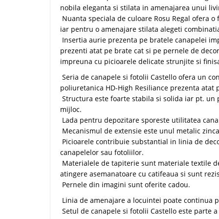
nobila eleganta si stilata in amenajarea unui li
Nuanta speciala de culoare Rosu Regal ofera o
iar pentru o amenajare stilata alegeti combinatia
Insertia aurie prezenta pe bratele canapelei im
prezenti atat pe brate cat si pe pernele de decor
impreuna cu picioarele delicate strunjite si fin
Seria de canapele si fotolii Castello ofera un co
poliuretanica HD-High Resiliance prezenta atat p
Structura este foarte stabila si solida iar pt. u
mijloc.
Lada pentru depozitare sporeste utilitatea cana
Mecanismul de extensie este unul metalic zincat,
Picioarele contribuie substantial in linia de de
canapelelor sau fotoliilor.
Materialele de tapiterie sunt materiale textile d
atingere asemanatoare cu catifeaua si sunt rezist
Pernele din imagini sunt oferite cadou.
Linia de amenajare a locuintei poate continua pe 
Setul de canapele si fotolii Castello este parte a