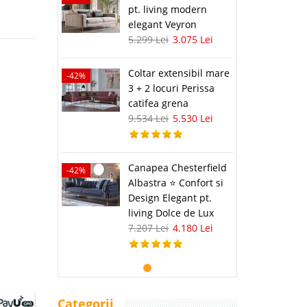
pt. living modern
elegant Veyron
5.299 Lei
3.075 Lei
Coltar extensibil mare
-42%
3 + 2 locuri Perissa
catifea grena
9.534 Lei
5.530 Lei
Canapea Chesterfield
-42%
Albastra ⭐ Confort si
Design Elegant pt.
living Dolce de Lux
7.207 Lei
4.180 Lei
Categorii