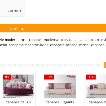
Continuă
le-moderne-rosii
,
canapea-moderna-rosie
,
canapea-de-lux-extensi
sebit
,
canapele-moderne-living
,
canapele-bellona
,
mondi
,
canapea-
-8%
-31%
-33%
Canapea de Lux
Canapea Eleganta
Canapea cl