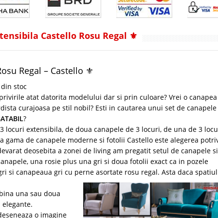
ensibila Castello Rosu Regal ⚜️
osu Regal – Castello ⚜️
 din stoc
rivirile atat datorita modelului dar si prin culoare? Vrei o canapea
dista curajoasa pe stil nobil? Esti in cautarea unui set de canapele
BATABIL
?
locuri extensibila, de doua canapele de 3 locuri, de una de 3 locur
a gama de canapele moderne si fotolii Castello este alegerea potriv
evarat deosebita a zonei de living am pregatit setul de canapele si
napele, una rosie plus una gri si doua fotolii exact ca in pozele
i si canapeaua gri cu perne asortate rosu regal. Asta daca spatiul
mbina una sau doua
i elegante.
l deseneaza o imagine