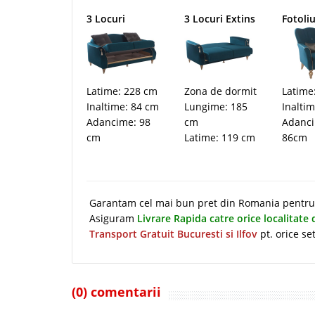
3 Locuri
3 Locuri Extins
Fotoliu
Latime: 228 cm
Zona de dormit
Latime
Inaltime: 84 cm
Lungime: 185
Inalti
Adancime: 98
cm
Adanc
cm
Latime: 119 cm
86cm
Garantam cel mai bun pret din Romania pentru t
Asiguram
Livrare Rapida catre orice localitate
Transport Gratuit Bucuresti si Ilfov
pt. orice se
(0) comentarii