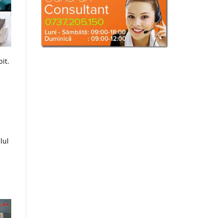
it.
lul