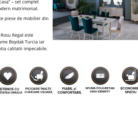
 casa” – set complet
odern matrimonial.
te piese de mobilier din
 Rosu Regal este
lume Boydak Turcia iar
ia calitatii impecabile.