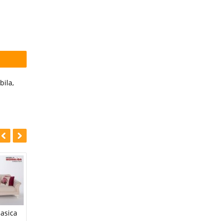
bila
,
-31%
-35%
Canapea clasica de
asica
Canapea de lux 3