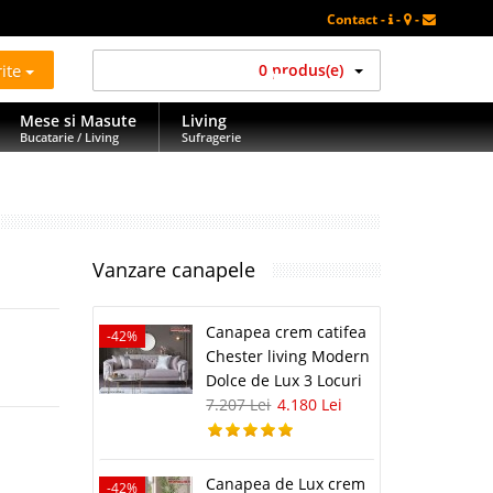
Contact -
-
-
rite
0 produs(e)
Mese si Masute
Living
Bucatarie / Living
Sufragerie
Vanzare canapele
Canapea crem catifea
-42%
Chester living Modern
Dolce de Lux 3 Locuri
7.207 Lei
4.180 Lei
Canapea de Lux crem
-42%