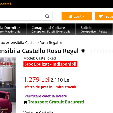
sebit ❗
Cont
Favo
la Dormitor
Canapele si Coltare
Saltele
tor Matrimonial
Canapele si Fotolii Extensibile
Ortopedice | Relaxa
x extensibila Castello Rosu Regal ⚜️
sibila Castello Rosu Regal ⚜️
Model:
CastelloRed
Stoc Epuizat - Indisponibil
1.279 Lei
2.110 Lei
Oferta de pret in limita stocului
Verificare colet la livrare
Transport Gratuit Bucuresti
Variante Castello