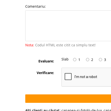
Comentariu:
Nota:
Codul HTML este citit ca simplu text!
Slab
1
2
3
Evaluare:
Verificare:
Alţi clienţi au căutat:
canapea-si-fotolii-de-lux
,
cana