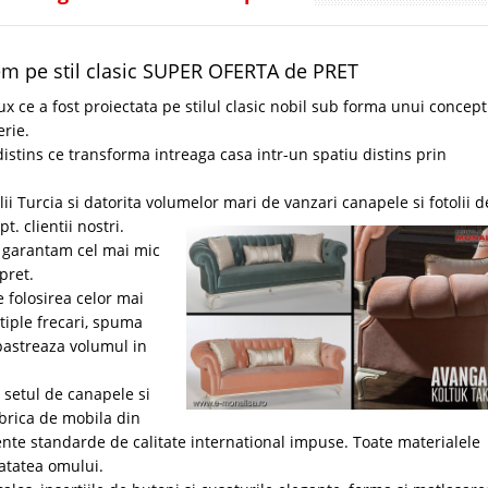
em pe stil clasic SUPER OFERTA de PRET
ux ce a fost proiectata pe stilul clasic nobil sub forma unui concep
rie.
tins ce transforma intreaga casa intr-un spatiu distins prin
ii Turcia si datorita volumelor mari de vanzari canapele si fotolii d
. clientii nostri.
, garantam cel mai mic
pret.
 folosirea celor mai
tiple frecari, spuma
pastreaza volumul in
 setul de canapele si
abrica de mobila din
nte standarde de calitate international impuse. Toate materialele
natatea omului.