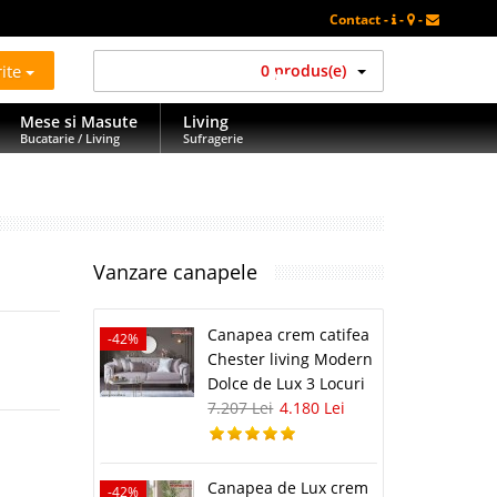
Contact -
-
-
rite
0 produs(e)
Mese si Masute
Living
Bucatarie / Living
Sufragerie
Vanzare canapele
Canapea crem catifea
-42%
Chester living Modern
Dolce de Lux 3 Locuri
7.207 Lei
4.180 Lei
Canapea de Lux crem
-42%