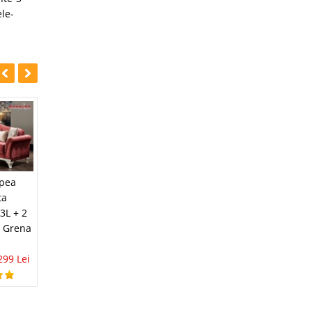
le-
-35%
-31%
Canapea
apea
Canapea verde de
extensibila
ta
3 locuri extensibila
moderna New
 3L + 2
Helen smarald Lux
Minas crem cu alb
n Grena
3.671 Lei
2.399 Lei
2.566 Lei
1.782 Lei
299 Lei