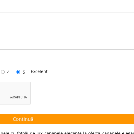
Excelent
4
5
Continuă
pele-cu-fotolii-de-lux
,
canapele-elegante-la-oferta
,
canapele-elega