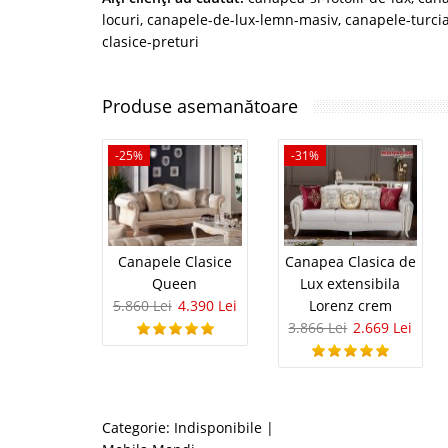
locuri
,
canapele-de-lux-lemn-masiv
,
canapele-turci
clasice-preturi
Produse asemanătoare
-25%
-31%
Canapele Clasice
Canapea Clasica de
Queen
Lux extensibila
5.860 Lei
4.390 Lei
Lorenz crem
3.866 Lei
2.669 Lei
Categorie:
Indisponibile
|