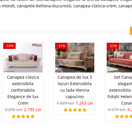
a-mondi
,
canapele-bellona-bucuresti
,
canapea-clasica-crem
,
canape
-33%
-31%
-35%
Canapea clasica
Canapea de lux 3
Set Can
extensibila
locuri Extensibila
elegan
confortabila
cu lada Vienna
extensibila
Elegance de lux
capucino
Fotolii Hele
Crem
1.829 Lei
1.263 Lei
Corai
3.292 Lei
2.195 Lei
6.579 Lei
4.