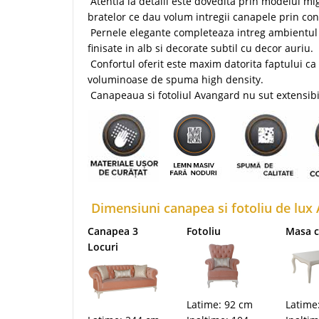
Atentia la detalii este dovedita prin modelul mig
bratelor ce dau volum intregii canapele prin con
Pernele elegante completeaza intreg ambientul 
finisate in alb si decorate subtil cu decor auriu.
Confortul oferit este maxim datorita faptului ca
voluminoase de spuma high density.
Canapeaua si fotoliul Avangard nu sut extensibi
Dimensiuni canapea si fotoliu de lux
Canapea 3
Fotoliu
Masa c
Locuri
Latime: 92 cm
Latime