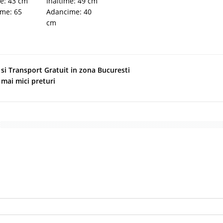
me: 43 cm
Inaltime: 49 cm
me: 65
Adancime: 40
cm
e si Transport Gratuit in zona Bucuresti
 mai mici preturi