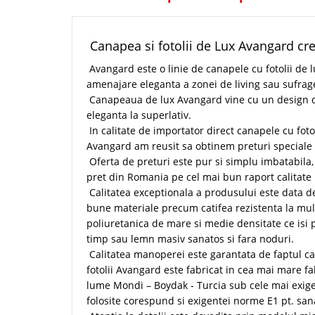
Canapea si fotolii de Lux Avangard cr
Avangard este o linie de canapele cu fotolii de l
amenajare eleganta a zonei de living sau sufrage
Canapeaua de lux Avangard vine cu un design dis
eleganta la superlativ.
In calitate de importator direct canapele cu fotol
Avangard am reusit sa obtinem preturi speciale pt
Oferta de preturi este pur si simplu imbatabila
pret din Romania pe cel mai bun raport calitate 
Calitatea exceptionala a produsului este data de
bune materiale precum catifea rezistenta la mul
poliuretanica de mare si medie densitate ce isi 
timp sau lemn masiv sanatos si fara noduri.
Calitatea manoperei este garantata de faptul ca
fotolii Avangard este fabricat in cea mai mare f
lume Mondi – Boydak - Turcia sub cele mai exige
folosite corespund si exigentei norme E1 pt. sa