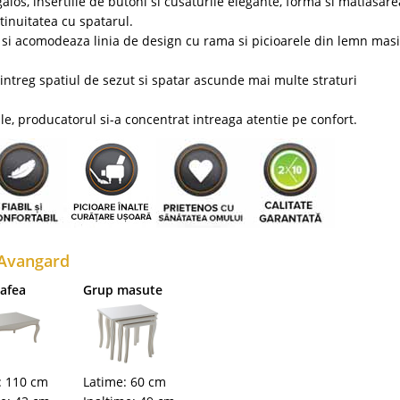
alos, insertiile de butoni si cusaturile elegante, forma si matlasare
tinuitatea cu spatarul.
si acomodeaza linia de design cu rama si picioarele din lemn mas
 intreg spatiul de sezut si spatar ascunde mai multe straturi
le, producatorul si-a concentrat intreaga atentie pe confort.
 Avangard
afea
Grup masute
: 110 cm
Latime: 60 cm