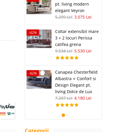
pt. living modern
elegant Veyron
5.299 Lei
3.075 Lei
Coltar extensibil mare
-42%
3 + 2 locuri Perissa
catifea grena
9.534 Lei
5.530 Lei
Canapea Chesterfield
-42%
Albastra ⭐ Confort si
Design Elegant pt.
living Dolce de Lux
7.207 Lei
4.180 Lei
Categorii