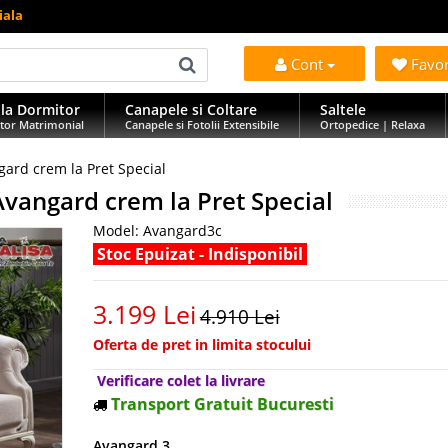
iala
Cont
Favo
la Dormitor
Canapele si Coltare
Saltele
tor Matrimonial
Canapele si Fotolii Extensibile
Ortopedice | Relaxa
gard crem la Pret Special
Avangard crem la Pret Special
Model:
Avangard3c
Stoc Epuizat - Indisponibil
3.199 Lei
4.910 Lei
Oferta de pret in limita stocului
Verificare colet la livrare
Transport Gratuit Bucuresti
Avangard 3