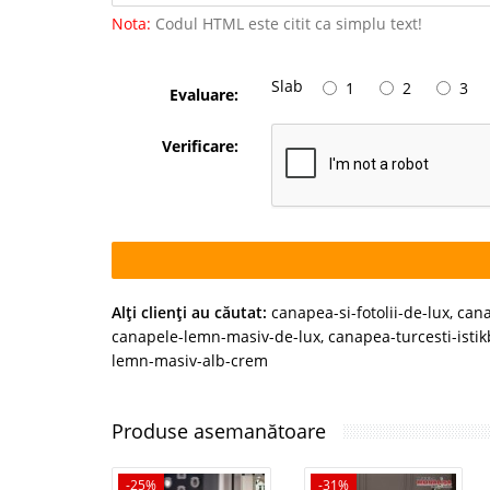
Nota:
Codul HTML este citit ca simplu text!
Slab
1
2
3
Evaluare:
Verificare:
Alţi clienţi au căutat:
canapea-si-fotolii-de-lux
,
cana
canapele-lemn-masiv-de-lux
,
canapea-turcesti-istik
lemn-masiv-alb-crem
Produse asemanătoare
-25%
-31%