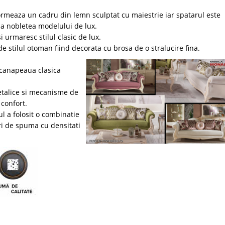
rmeaza un cadru din lemn sculptat cu maiestrie iar spatarul este
za nobletea modelului de lux.
 urmaresc stilul clasic de lux.
stilul otoman fiind decorata cu brosa de o stralucire fina.
 canapeaua clasica
talice si mecanisme de
confort.
l a folosit o combinatie
ri de spuma cu densitati