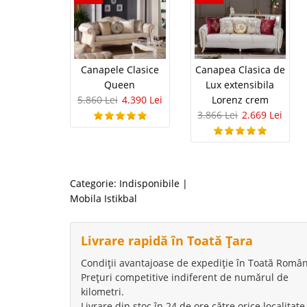
Canapele Clasice
Canapea Clasica de
Queen
Lux extensibila
5.860 Lei
4.390 Lei
Lorenz crem
3.866 Lei
2.669 Lei
Categorie:
Indisponibile
|
Mobila Istikbal
Livrare rapidă în Toată Țara
Condiții avantajoase de expediție în Toată Român
Prețuri competitive indiferent de numărul de
kilometri.
Livrare din stoc în 24 de ore către orice localitate