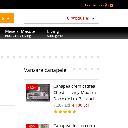
Contact -
-
-
rite
0 produs(e)
Mese si Masute
Living
Bucatarie / Living
Sufragerie
Vanzare canapele
Canapea crem catifea
-42%
Chester living Modern
Dolce de Lux 3 Locuri
7.207 Lei
4.180 Lei
Canapea de Lux crem
-42%