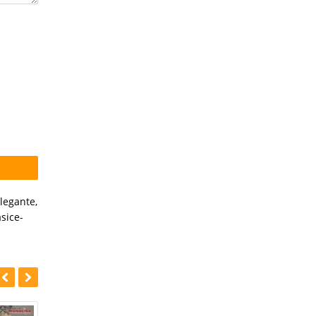
elegante
,
sice-
-35%
-35%