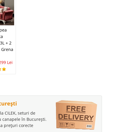
Canapea clasica de
apea
Canapea verde de
Lux roz prafuit
ta
3 locuri extensibila
Avangard
 3L + 2
Helen smarald Lux
4.910 Lei
3.199 Lei
n Grena
3.671 Lei
2.399 Lei
299 Lei
curești
la CILEK, seturi de
au canapele în București.
a prețuri corecte