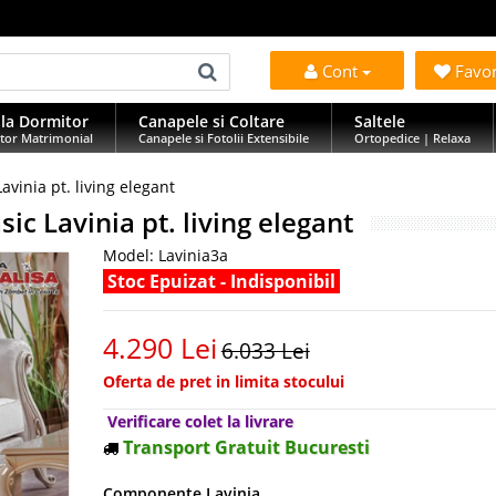
Cont
Favo
la Dormitor
Canapele si Coltare
Saltele
tor Matrimonial
Canapele si Fotolii Extensibile
Ortopedice | Relaxa
avinia pt. living elegant
sic Lavinia pt. living elegant
Model:
Lavinia3a
Stoc Epuizat - Indisponibil
4.290 Lei
6.033 Lei
Oferta de pret in limita stocului
Verificare colet la livrare
Transport Gratuit Bucuresti
Componente Lavinia