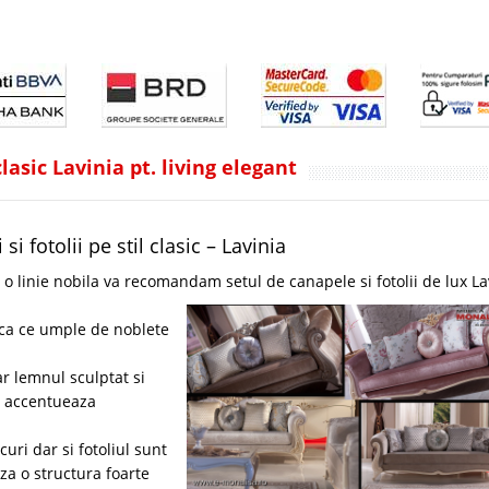
lasic Lavinia pt. living elegant
i fotolii pe stil clasic – Lavinia
 o linie nobila va recomandam setul de canapele si fotolii de lux La
ica ce umple de noblete
r lemnul sculptat si
e accentueaza
uri dar si fotoliul sunt
za o structura foarte