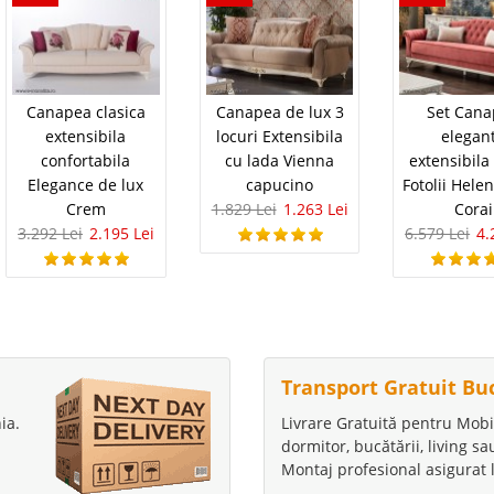
Canapea clasica
Canapea de lux 3
Set Can
extensibila
locuri Extensibila
elegan
confortabila
cu lada Vienna
extensibila
Elegance de lux
capucino
Fotolii Hele
Crem
1.829 Lei
1.263 Lei
Corai
3.292 Lei
2.195 Lei
6.579 Lei
4.
Transport Gratuit Bu
ia.
Livrare Gratuită pentru Mobi
dormitor, bucătării, living s
Montaj profesional asigurat l