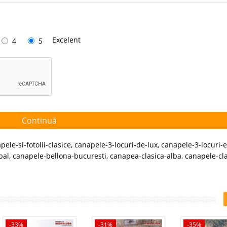
Excelent
4
5
Continuă
pele-si-fotolii-clasice
,
canapele-3-locuri-de-lux
,
canapele-3-locuri-
bal
,
canapele-bellona-bucuresti
,
canapea-clasica-alba
,
canapele-cla
-33%
-31%
-35%