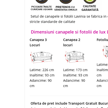
Setul de canapele si fotolii Lavinia se fabrica i
stricte standarde de calitate
Dimensiuni canapele si fotolii de lux 
Canapea 3
Canapea 2
Fotoliu
Locuri
locuri
Latime
Latime: 226 cm
Latime: 173 cm
Inalti
Inaltime: 93 cm
Inaltime: 93 cm
cm
Adancime: 90
Adancime: 90
Adanci
cm
cm
cm
Oferta de pret include Transport Gratuit Bucure