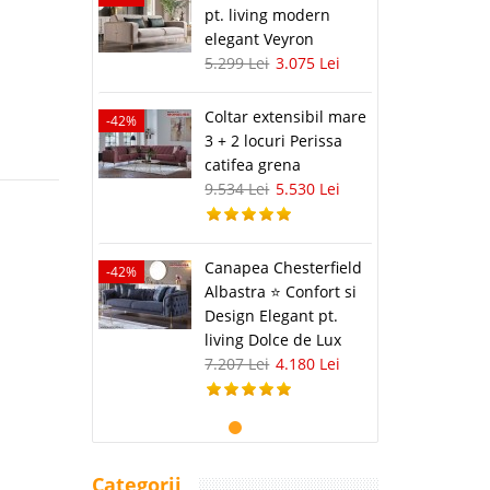
pt. living modern
elegant Veyron
5.299 Lei
3.075 Lei
Coltar extensibil mare
-42%
3 + 2 locuri Perissa
catifea grena
9.534 Lei
5.530 Lei
Canapea Chesterfield
-42%
Albastra ⭐ Confort si
Design Elegant pt.
living Dolce de Lux
7.207 Lei
4.180 Lei
Categorii