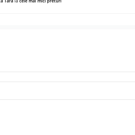
ta Tara
la
cele mai mici preturi