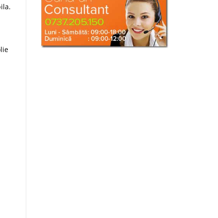
ila.
lie