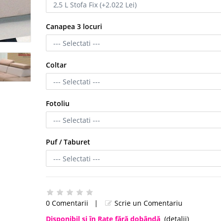
Canapea 3 locuri
Coltar
Fotoliu
Puf / Taburet
0 Comentarii
|
Scrie un Comentariu
Disponibil şi în Rate fără dobândă
(detalii)