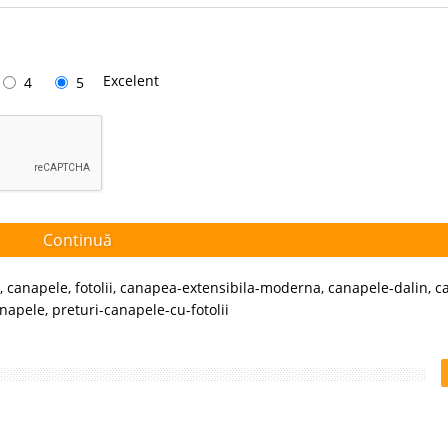
Excelent
4
5
Continuă
,
canapele
,
fotolii
,
canapea-extensibila-moderna
,
canapele-dalin
,
c
anapele
,
preturi-canapele-cu-fotolii