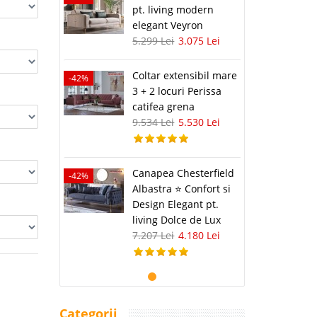
pt. living modern
elegant Veyron
5.299 Lei
3.075 Lei
Coltar extensibil mare
-42%
3 + 2 locuri Perissa
catifea grena
9.534 Lei
5.530 Lei
Canapea Chesterfield
-42%
Albastra ⭐ Confort si
Design Elegant pt.
living Dolce de Lux
7.207 Lei
4.180 Lei
Categorii