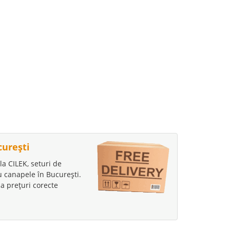
curești
la CILEK, seturi de
au canapele în București.
a prețuri corecte