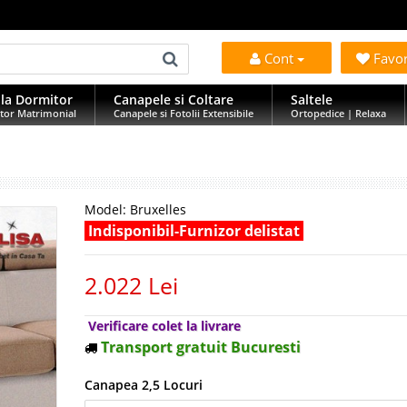
Cont
Favo
la Dormitor
Canapele si Coltare
Saltele
tor Matrimonial
Canapele si Fotolii Extensibile
Ortopedice | Relaxa
Model:
Bruxelles
Indisponibil-Furnizor delistat
2.022 Lei
Verificare colet la livrare
Transport gratuit Bucuresti
Canapea 2,5 Locuri