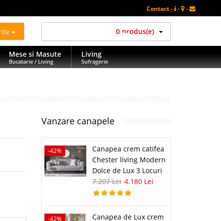
Contact -
-
-
rite
0 produs(e)
Mese si Masute
Living
Bucatarie / Living
Sufragerie
Vanzare canapele
Canapea crem catifea
-42%
Chester living Modern
Dolce de Lux 3 Locuri
7.207 Lei
4.180 Lei
Canapea de Lux crem
-42%