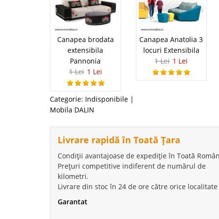
Canapea brodata
Canapea Anatolia 3
extensibila
locuri Extensibila
Pannonia
1 Lei
1 Lei
1 Lei
1 Lei
Categorie:
Indisponibile
|
Mobila DALIN
Livrare rapidă în Toată Țara
Condiții avantajoase de expediție în Toată Român
Prețuri competitive indiferent de numărul de
kilometri.
Livrare din stoc în 24 de ore către orice localitate
Garantat