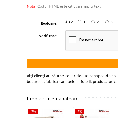
Nota:
Codul HTML este citit ca simplu text!
Slab
1
2
3
Evaluare:
Verificare:
Alţi clienţi au căutat:
coltar-de-lux
,
canapea-de-colt
bucuresti
,
fabrica-canapele-si-fotolii
,
producator-c
Produse asemanătoare
-7%
-7%