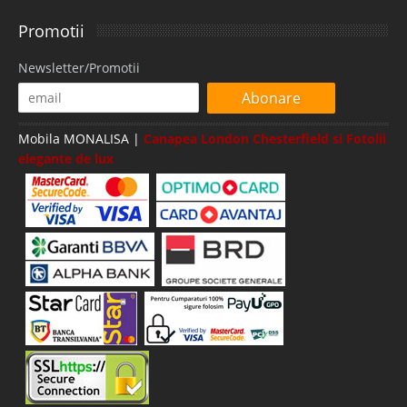
Promotii
Newsletter/Promotii
Abonare
Mobila MONALISA |
Canapea London Chesterfield si Fotolii
elegante de lux