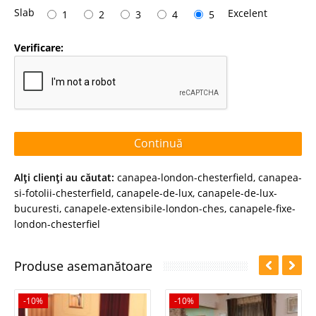
Slab
Excelent
1
2
3
4
5
Verificare:
Continuă
Alţi clienţi au căutat:
canapea-london-chesterfield
,
canapea-
si-fotolii-chesterfield
,
canapele-de-lux
,
canapele-de-lux-
bucuresti
,
canapele-extensibile-london-ches
,
canapele-fixe-
london-chesterfiel
Produse asemanătoare
-10%
-10%