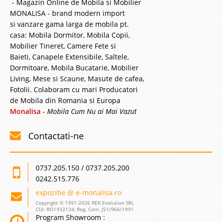
- Magazin Online de Mobila si Mobilier
MONALISA - brand modern import
si vanzare gama larga de mobila pt.
casa: Mobila Dormitor, Mobila Copii,
Mobilier Tineret, Camere Fete si
Baieti, Canapele Extensibile, Saltele,
Dormitoare, Mobila Bucatarie, Mobilier
Living, Mese si Scaune, Masute de cafea,
Fotolii. Colaboram cu mari Producatori
de Mobila din Romania si Europa
Monalisa
-
Mobila Cum Nu ai Mai Vazut
Contactati-ne
0737.205.150 / 0737.205.200
0242.515.776
expozitie @ e-monalisa.ro
Copyright © 1991-2026 REK Evolution SRL
CUI: RO1932134, Reg. Com. J51/966/1991
Program Showroom :