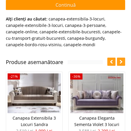
Continuă
Alţi clienţi au căutat:
canapea-extensibila-3-locuri
,
canapele-extensibile-3-locuri
,
canapea-3-persoane
,
canapele-online
,
canapele-extensibile-bucuresti
,
canapele-
cu-transport-gratuit-bucuresti
,
canapea-burgundy
,
canapele-bordo-rosu-visiniu
,
canapele-mondi
Produse asemanătoare
-21%
-36%
Canapea Extensibila 3
Canapea Eleganta
Locuri Sandra
Sementa Violet 3 locuri
2.519 Lei
1.999 Lei
3.588 Lei
2.299 Lei