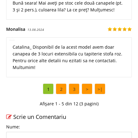
Bună seara! Mai aveți pe stoc cele două canapele (pt.
3 și 2 pers.), culoarea lila? La ce preț? Mulțumesc!
Monalisa
13.08.2024
Catalina_ Disponibil de la acest model avem doar
canapea de 3 locuri extensibila cu tapiterie stofa roz.
Pentru orice alte detalii nu ezitati sa ne contactati.
Multumim!
1
2
3
>
>|
Afișare 1 - 5 din 12 (3 pagini)
Scrie un Comentariu
Nume: