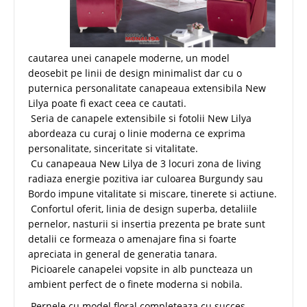
cautarea unei canapele moderne, un model
deosebit pe linii de design minimalist dar cu o
puternica personalitate canapeaua extensibila New
Lilya poate fi exact ceea ce cautati.
Seria de canapele extensibile si fotolii New Lilya
abordeaza cu curaj o linie moderna ce exprima
personalitate, sinceritate si vitalitate.
Cu canapeaua New Lilya de 3 locuri zona de living
radiaza energie pozitiva iar culoarea Burgundy sau
Bordo impune vitalitate si miscare, tinerete si actiune.
Confortul oferit, linia de design superba, detaliile
pernelor, nasturii si insertia prezenta pe brate sunt
detalii ce formeaza o amenajare fina si foarte
apreciata in general de generatia tanara.
Picioarele canapelei vopsite in alb puncteaza un
ambient perfect de o finete moderna si nobila.
Pernele cu model floral completeaza cu succes