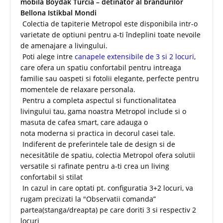
mobila Boydak Turcia – detinator al brandurilor
Bellona Istikbal Mondi
Colectia de tapiterie Metropol este disponibila intr-o
varietate de optiuni pentru a-ti îndeplini toate nevoile
de amenajare a livingului.
Poti alege intre
canapele extensibile de 3 si 2 locuri
,
care ofera un spatiu confortabil pentru intreaga
familie sau oaspeti si fotolii elegante, perfecte pentru
momentele de relaxare personala.
Pentru a completa aspectul si functionalitatea
livingului tau, gama noastra Metropol include si o
masuta de cafea smart, care adauga o
nota moderna si practica in decorul casei tale.
Indiferent de preferintele tale de design si de
necesitătile de spatiu, colectia Metropol ofera solutii
versatile si rafinate pentru a-ti crea un living
confortabil si stilat
In cazul in care optati pt. configuratia 3+2 locuri, va
rugam precizati la "Observatii comanda”
partea(stanga/dreapta) pe care doriti 3 si respectiv 2
locuri