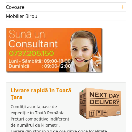
+
Covoare
Mobilier Birou
Livrare rapidă în Toată
Țara
Condiții avantajoase de
expediție în Toată România.
Prețuri competitive indiferent
de numărul de kilometri.
Livrare din stoc în 24 de ore către orice localitate