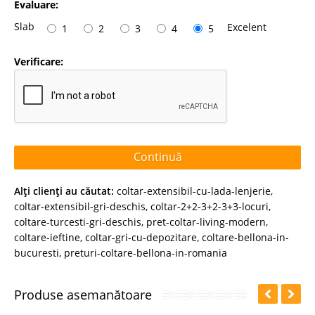
Evaluare:
Slab
Excelent
1
2
3
4
5
Verificare:
Continuă
Alţi clienţi au căutat:
coltar-extensibil-cu-lada-lenjerie
,
coltar-extensibil-gri-deschis
,
coltar-2+2-3+2-3+3-locuri
,
coltare-turcesti-gri-deschis
,
pret-coltar-living-modern
,
coltare-ieftine
,
coltar-gri-cu-depozitare
,
coltare-bellona-in-
bucuresti
,
preturi-coltare-bellona-in-romania
Produse asemanătoare