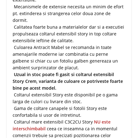
Mecanismele de extensie necesita un minim de efort
pt. extinderea si strangerea celor doua zone de
dormit.
Calitatea foarte buna a materialelor dar si a executiei
propulseaza coltarul extensibil story in top coltare
extensibile ieftine de calitate.
Culoarea Antracit Mabel se recomanda in toate
amenajarile moderne iar combinatia cu perne
galbene si chiar cu un fotoliu galben genereaza un
ambient surprinzator de placut.
Uzual in stoc poate fi gasit si coltarul extensibil
Story Crem, varianta de culoare ce potriveste foarte
bine pe acest model.
Coltarul extensibil Story este disponibil pe o gama
larga de culori cu livrare din stoc.
Gama de coltare canapele si fotolii Story este
confortabila si usor de intretinut.
Coltarul mare extensibil C3C2CU Story
NU este
interschimbabil
ceea ce inseamna ca in momentul
comenzii trebuie sa precizati pozitionarea celor