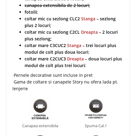
canapea extensibila de 2 locuri;
fotolii
;
coltar mic cu sezlong CLC2
Stanga
– sezlong
plus 2 locuri;
coltar mic cu sezlong C2CL
Dreapta
– 2 locuri
plus sezlong;
coltar mare C3CUC2
Stanga
– trei locuri plus
modul de colt plus doua locuri
;
coltar mare C2CUC3
Dreapta
– doua locuri plus
modul de colt plus trei locuri
;
Pernele decorative sunt incluse in pret
Gama de coltare si canapele Story nu ofera lada pt.
lenjerie
Canapea extensibila
Spuma Cal.1