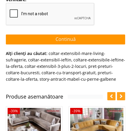
Continuă
Alţi clienţi au căutat:
coltar-extensibil-mare-living-
sufragerie
,
coltar-extensibil-ieftin
,
coltare-extensibile-ieftine-
la-oferta
,
coltar-extensibil-3-plus-2-locuri
,
pret-preturi-
coltare-bucuresti
,
coltare-cu-transport-gratuit
,
preturi-
coltare-la-oferta
,
story-antracit-mabel-cu-perne-galbene
Produse asemanătoare
-39%
-39%