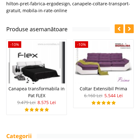
hilton-pret-fabrica-ergodesign
,
canapele-coltare-transport-
gratuit
,
mobila-in-rate-online
Produse asemanătoare
-10%
-10%
Canapea transformabila in
Coltar Extensibil Prima
Pat FLEX
6.160 Lei
5.544 Lei
9.479 Lei
8.575 Lei
Categorii