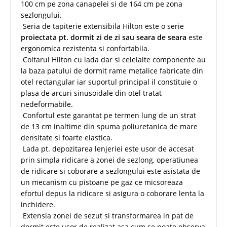
100 cm pe zona canapelei si de 164 cm pe zona
sezlongului.
Seria de tapiterie extensibila Hilton este o serie
proiectata pt. dormit zi de zi sau seara de seara
este
ergonomica rezistenta si confortabila.
Coltarul Hilton cu lada dar si celelalte componente au
la baza patului de dormit rame metalice fabricate din
otel rectangular iar suportul principal il constituie o
plasa de arcuri sinusoidale din otel tratat
nedeformabile.
Confortul este garantat pe termen lung de un strat
de 13 cm inaltime din spuma poliuretanica de mare
densitate si foarte elastica.
Lada pt. depozitarea lenjeriei este usor de accesat
prin simpla ridicare a zonei de sezlong, operatiunea
de ridicare si coborare a sezlongului este asistata de
un mecanism cu pistoane pe gaz ce micsoreaza
efortul depus la ridicare si asigura o coborare lenta la
inchidere.
Extensia zonei de sezut si transformarea in pat de
dormit este usor de realizat asa cum se poate observa