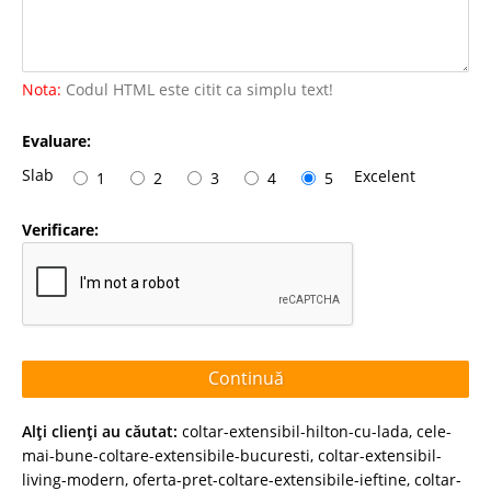
Nota:
Codul HTML este citit ca simplu text!
Evaluare:
Slab
Excelent
1
2
3
4
5
Verificare:
Continuă
Alţi clienţi au căutat:
coltar-extensibil-hilton-cu-lada
,
cele-
mai-bune-coltare-extensibile-bucuresti
,
coltar-extensibil-
living-modern
,
oferta-pret-coltare-extensibile-ieftine
,
coltar-