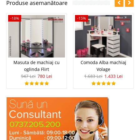
Produse asemanătoare
-18%
-15%
Masuta de machiaj cu
Comoda Alba machiaj
oglinda Flirt
Volage
947 Lei
780 Lei
1.683 Lei
1.433 Lei