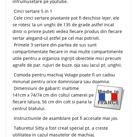
infrumusetare pe youtube.
Cinci sertare 5 in 1
Cele cinci sertare pivotante pot fi deschise lejer, ele
se rotesc la un unghi de 135 de grade astfel incat
dintr-o privire puteti vedea fiecare produs din fiecare
sertar alegand-ul astfel pe cel mai potrivit.
Primele 3 sertare din partea de sus sunt
compartimentate fiecare in mai multe compartimente
utile pentru a organiza ingrijit obiectele mici precum
agrafe de par, rujuri de buze, oja sau lacul pt. unghii.
Comoda pentru machiaj Volage poate fi un cadou
minunat pentru orice domnisoara sau doamna.
Dimensiuni de gabarit: inaltime
141cm x 74/74 cm din coltul camerei pe
fiecare latura, 56 cm din colt si pana la
centrul blatului.
Instructiunile de asamblare pot fi accesate mai jos.
Taburetul Sitty a fost creat special pt. a creste
utilitatea in cazul masutelor de machiaj.