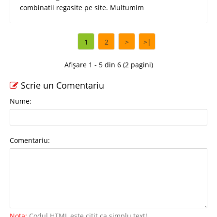
combinatii regasite pe site. Multumim
1
2
>
>|
Afișare 1 - 5 din 6 (2 pagini)
Scrie un Comentariu
Nume:
Comentariu:
Nota:
Codul HTML este citit ca simplu text!