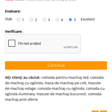
Evaluare:
Slab
Excelent
1
2
3
4
5
Verificare:
Continuă
Alţi clienţi au căutat:
comoda-pentru-machiaj-led
,
comoda-
de-machiaj-cu-oglinda
,
masa-de-machiaj-pe-colt
,
masute-
de-machiaj-volage
,
comoda-machiaj-cu-oglinda
,
comoda-cu-
oglinda-iluminata
,
masute-de-machiaj-bucuresti
,
comoda-
machiaj-pret-oferta