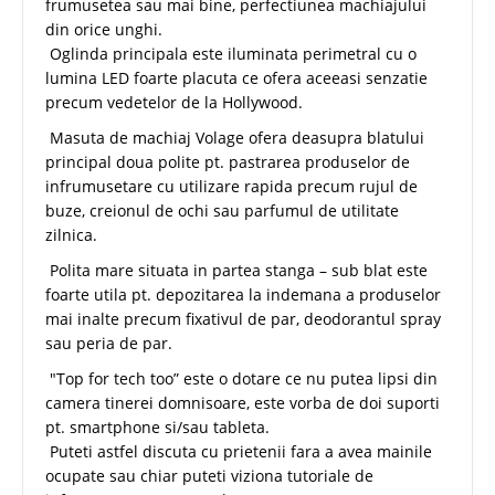
frumusetea sau mai bine, perfectiunea machiajului
din orice unghi.
Oglinda principala este iluminata perimetral cu o
lumina LED foarte placuta ce ofera aceeasi senzatie
precum vedetelor de la Hollywood.
Masuta de machiaj Volage ofera deasupra blatului
principal doua polite pt. pastrarea produselor de
infrumusetare cu utilizare rapida precum rujul de
buze, creionul de ochi sau parfumul de utilitate
zilnica.
Polita mare situata in partea stanga – sub blat este
foarte utila pt. depozitarea la indemana a produselor
mai inalte precum fixativul de par, deodorantul spray
sau peria de par.
"Top for tech too” este o dotare ce nu putea lipsi din
camera tinerei domnisoare, este vorba de doi suporti
pt. smartphone si/sau tableta.
Puteti astfel discuta cu prietenii fara a avea mainile
ocupate sau chiar puteti viziona tutoriale de