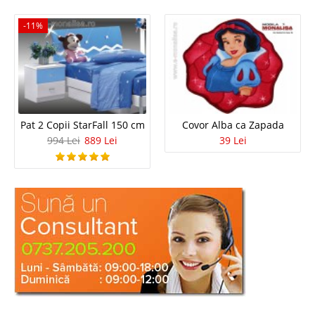
-11%
Pat 2 Copii StarFall 150 cm
Covor Alba ca Zapada
994 Lei
889 Lei
39 Lei