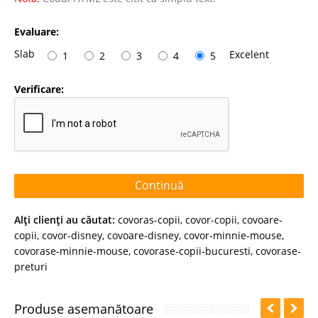
Evaluare:
Slab
Excelent
1
2
3
4
5
Verificare:
Continuă
Alţi clienţi au căutat:
covoras-copii
,
covor-copii
,
covoare-
copii
,
covor-disney
,
covoare-disney
,
covor-minnie-mouse
,
covorase-minnie-mouse
,
covorase-copii-bucuresti
,
covorase-
preturi
Produse asemanătoare