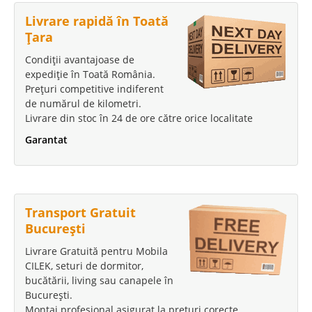
Livrare rapidă în Toată
Țara
Condiții avantajoase de
expediție în Toată România.
Prețuri competitive indiferent
de numărul de kilometri.
Livrare din stoc în 24 de ore către orice localitate
Garantat
Transport Gratuit
București
Livrare Gratuită pentru Mobila
CILEK, seturi de dormitor,
bucătării, living sau canapele în
București.
Montaj profesional asigurat la prețuri corecte