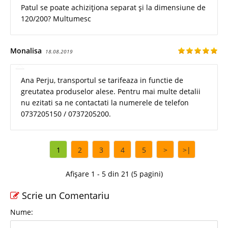
Patul se poate achiziționa separat și la dimensiune de
120/200? Multumesc
Monalisa
18.08.2019
Ana Perju, transportul se tarifeaza in functie de
greutatea produselor alese. Pentru mai multe detalii
nu ezitati sa ne contactati la numerele de telefon
0737205150 / 0737205200.
1
2
3
4
5
>
>|
Afișare 1 - 5 din 21 (5 pagini)
Scrie un Comentariu
Nume: