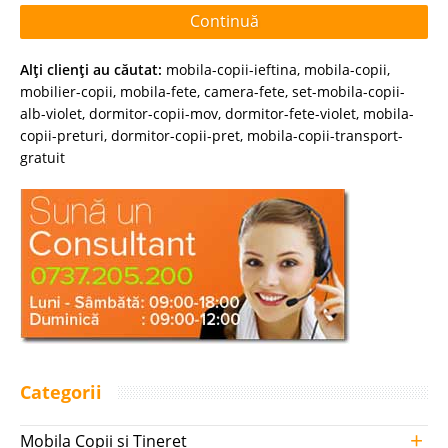
Continuă
Alţi clienţi au căutat:
mobila-copii-ieftina
,
mobila-copii
,
mobilier-copii
,
mobila-fete
,
camera-fete
,
set-mobila-copii-
alb-violet
,
dormitor-copii-mov
,
dormitor-fete-violet
,
mobila-
copii-preturi
,
dormitor-copii-pret
,
mobila-copii-transport-
gratuit
Categorii
+
Mobila Copii si Tineret