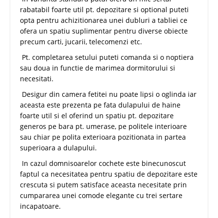
rabatabil foarte util pt. depozitare si optional puteti
opta pentru achizitionarea unei dubluri a tabliei ce
ofera un spatiu suplimentar pentru diverse obiecte
precum carti, jucarii, telecomenzi etc.
Pt. completarea setului puteti comanda si o noptiera
sau doua in functie de marimea dormitorului si
necesitati.
Desigur din camera fetitei nu poate lipsi o oglinda iar
aceasta este prezenta pe fata dulapului de haine
foarte util si el oferind un spatiu pt. depozitare
generos pe bara pt. umerase, pe politele interioare
sau chiar pe polita exterioara pozitionata in partea
superioara a dulapului.
In cazul domnisoarelor cochete este binecunoscut
faptul ca necesitatea pentru spatiu de depozitare este
crescuta si putem satisface aceasta necesitate prin
cumpararea unei comode elegante cu trei sertare
incapatoare.