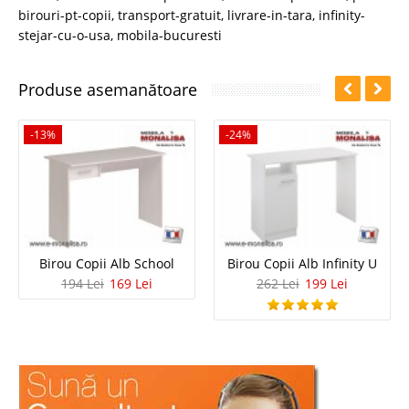
birouri-pt-copii
,
transport-gratuit
,
livrare-in-tara
,
infinity-
stejar-cu-o-usa
,
mobila-bucuresti
Produse asemanătoare
-13%
-24%
Birou Copii Alb School
Birou Copii Alb Infinity U
194 Lei
169 Lei
262 Lei
199 Lei