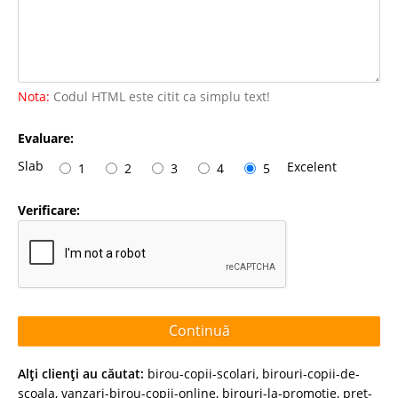
Nota:
Codul HTML este citit ca simplu text!
Evaluare:
Slab
Excelent
1
2
3
4
5
Verificare:
Continuă
Alţi clienţi au căutat:
birou-copii-scolari
,
birouri-copii-de-
scoala
,
vanzari-birou-copii-online
,
birouri-la-promotie
,
pret-