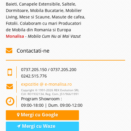
Baieti, Canapele Extensibile, Saltele,
Dormitoare, Mobila Bucatarie, Mobilier
Living, Mese si Scaune, Masute de cafea,
Fotolii. Colaboram cu mari Producatori
de Mobila din Romania si Europa
Monalisa
-
Mobila Cum Nu ai Mai Vazut
Contactati-ne
0737.205.150 / 0737.205.200
0242.515.776
expozitie @ e-monalisa.ro
Copyright © 1991-2026 REK Evolution SRL
CUI: RO1932134, Reg. Com. J51/966/1991
Program Showroom :
09:00-18:00 | Dum. 09:00-12:00
Mergi cu Google
Mergi cu Waze