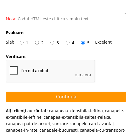
Nota:
Codul HTML este citit ca simplu text!
Evaluare:
Slab
Excelent
1
2
3
4
5
Verificare:
Continuă
Alţi clienţi au căutat:
canapea-extensibila-ieftina
,
canapele-
extensibile-ieftine
,
canapea-extensibila-saltea-relaxa
,
canapea-pat-de-arcuri
,
vanzare-canapele-card-avantaj
,
canapea-in-rate
,
canapele-bucuresti
,
canapele-cu-transport-