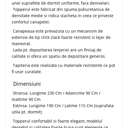
unei suprafete de dormit uniforme, fara denivelari.
Topperul este fabricat din spuma poliuretanica de
densitate medie si ridica stacheta in ceea ce priveste
confortul canapelei.
Canapeaua este prevazuta cu un mecanism de
extensie de tip click clack foarte rezistent si lejer de
manevrat.
Lada pt. depozitarea lenjeriei are un finisaj de
calitate si ofera un spatiu de depozitare generos.
Tapiteria este realizata cu materiale rezistente ce pot
fi usor curatate.
Dimensiuni
Stransa: Lungime 230 Cm / Adancime 90 Cm /
Inaltime 90 Cm
Extinsa: Lungime 190 Cm / Latime 115 Cm (suprafata
utila pt. dormit)
Topperul confortabil si foarte elegant, modelul
deosebit si calitatea foarte buna sunt elemente ce