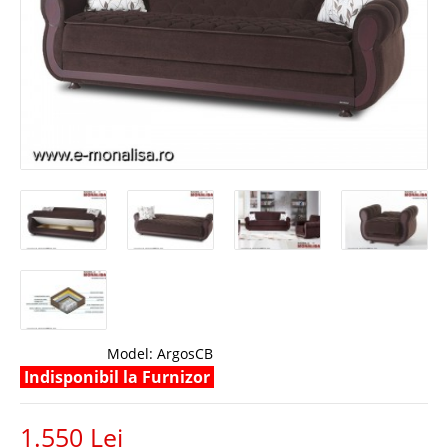
Model:
ArgosCB
Indisponibil la Furnizor
1.550 Lei