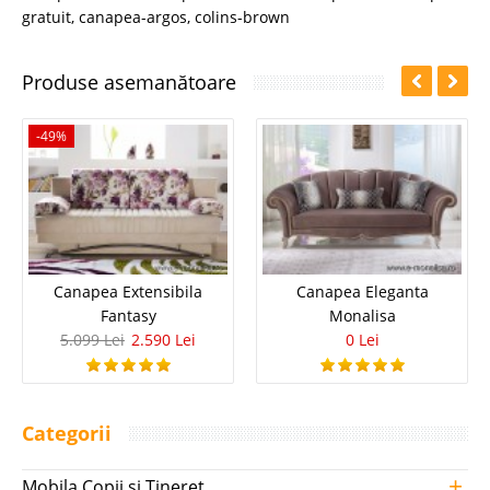
gratuit
,
canapea-argos
,
colins-brown
Produse asemanătoare
-49%
Canapea Extensibila
Canapea Eleganta
Fantasy
Monalisa
5.099 Lei
2.590 Lei
0 Lei
Categorii
+
Mobila Copii si Tineret