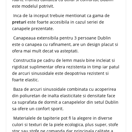
este modelul potrivit.
Inca de la inceput trebuie mentionat ca gama de
preturi
este foarte accesibila in cazul seriei de
canapele prezentate.
Canapeaua extensibila pentru 3 persoane Dublin
este o canapea cu rafinament, are un design placut si
ofera mai mult decat va asteptati.
Constructia pe cadru de lemn masiv bine incleiat si
rigidizat suplimentar ofera rezistenta in timp iar patul
de arcuri sinusoidale este deopotriva rezistent si
foarte elastic.
Baza de arcuri sinusoidale combinata cu acoperirea
din poliuretan de inalta elasticitate si densitate face
ca suprafata de dormit a canapelelor din setul Dublin
sa ofere un confort sporit.
Materialele de tapiterie pot fi la alegere in diverse
culori si texturi de la piele ecologica, plus super, stofe
stoc sau stofe pe comanda dar principala calitate a