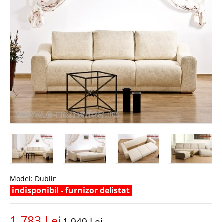
Model:
Dublin
indisponibil - furnizor delistat
1.783 Lei
1.949 Lei