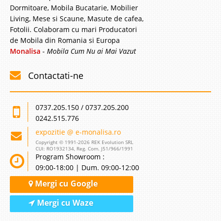
si vanzare gama larga de mobila pt.
casa: Mobila Dormitor, Mobila Copii,
Mobilier Tineret, Camere Fete si
Baieti, Canapele Extensibile, Saltele,
Dormitoare, Mobila Bucatarie, Mobilier
Living, Mese si Scaune, Masute de cafea,
Fotolii. Colaboram cu mari Producatori
de Mobila din Romania si Europa
Monalisa
-
Mobila Cum Nu ai Mai Vazut
Contactati-ne
0737.205.150 / 0737.205.200
0242.515.776
expozitie @ e-monalisa.ro
Copyright © 1991-2026 REK Evolution SRL
CUI: RO1932134, Reg. Com. J51/966/1991
Program Showroom :
09:00-18:00 | Dum. 09:00-12:00