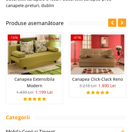
Alţi clienţi au căutat:
canapea-extensibila-3-locuri
,
canapele-extensibile-3-persoane
,
canapea-extensibila-
bucuresti
,
canapele-3-locuri-bucuresti
,
canapea-pret
,
canapele-preturi
,
dublin
Produse asemanătoare
-16%
-41%
Canapea Extensibila
Canapea Click-Clack Reno
Modern
3.218 Lei
1.890 Lei
1.430 Lei
1.199 Lei