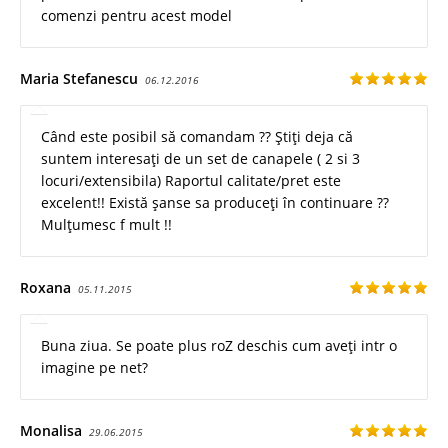
comenzi pentru acest model
Maria Stefanescu
06.12.2016
Când este posibil să comandam ?? Știți deja că
suntem interesați de un set de canapele ( 2 si 3
locuri/extensibila) Raportul calitate/pret este
excelent!! Există șanse sa produceți în continuare ??
Mulțumesc f mult !!
Roxana
05.11.2015
Buna ziua. Se poate plus roZ deschis cum aveți intr o
imagine pe net?
Monalisa
29.06.2015