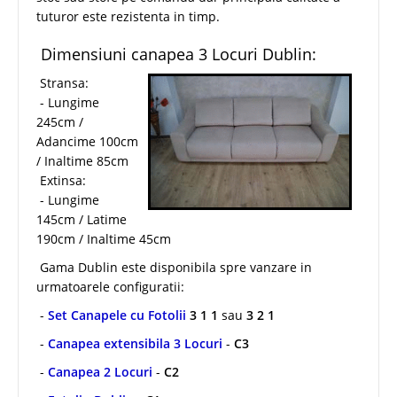
tuturor este rezistenta in timp.
Dimensiuni canapea 3 Locuri Dublin:
Stransa:
- Lungime
245cm /
Adancime 100cm
/ Inaltime 85cm
Extinsa:
- Lungime
145cm / Latime
190cm / Inaltime 45cm
Gama Dublin este disponibila spre vanzare in
urmatoarele configuratii:
-
Set Canapele cu Fotolii
3 1 1
sau
3 2 1
-
Canapea extensibila 3 Locuri
-
C3
-
Canapea 2 Locuri
-
C2