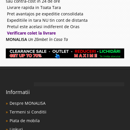
Transport Gratuit Bucuresti * (2-5 zile)
sau contra-cost in 24 de ore
Livrare rapida in Toata Tara
Pret avantajos pe expeditie consolidata
Expeditiile in tara NU tin cont de distanta
Pretul este acelasi indiferent de Oras
Verificare colet la livrare
MONALISA
Un Zâmbet în Casa Ta
Informatii
Despre MONALISA