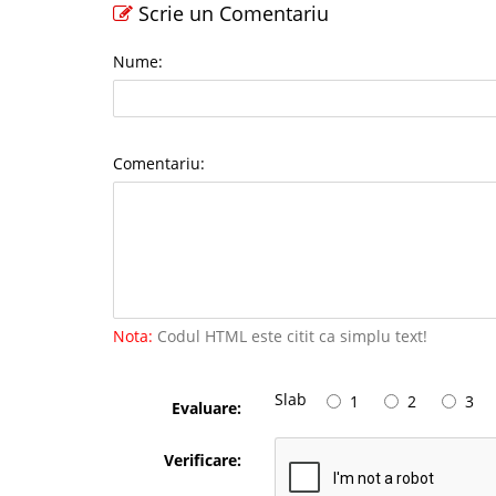
Scrie un Comentariu
Nume:
Comentariu:
Nota:
Codul HTML este citit ca simplu text!
Slab
1
2
3
Evaluare:
Verificare: