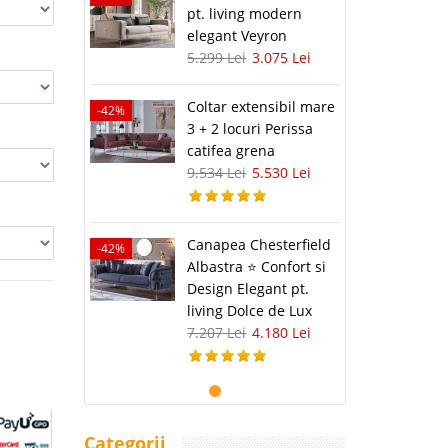
pt. living modern
elegant Veyron
5.299 Lei
3.075 Lei
Coltar extensibil mare
-42%
3 + 2 locuri Perissa
catifea grena
9.534 Lei
5.530 Lei
Canapea Chesterfield
-42%
Albastra ⭐ Confort si
Design Elegant pt.
living Dolce de Lux
7.207 Lei
4.180 Lei
Categorii