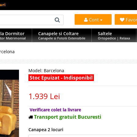
uri
Cont
Favo
la Dormitor
Canapele si Coltare
Saltele
tor Matrimonial
Canapele si Fotolii Extensibile
Ortopedice | Relaxa
rcelona
Model:
Barcelona
Stoc Epuizat - Indisponibil
1.939 Lei
Verificare colet la livrare
Transport gratuit Bucuresti
Canapea 2 locuri