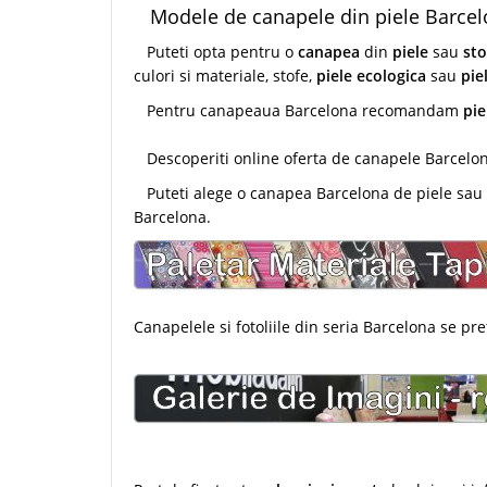
Modele de canapele din piele Barce
Puteti opta pentru o
canapea
din
piele
sau
sto
culori si materiale, stofe,
piele ecologica
sau
pie
Pentru canapeaua Barcelona recomandam
pie
Descoperiti online oferta de canapele Barcelona
Puteti alege o canapea Barcelona de piele sau s
Barcelona.
Canapelele si fotoliile din seria Barcelona se p