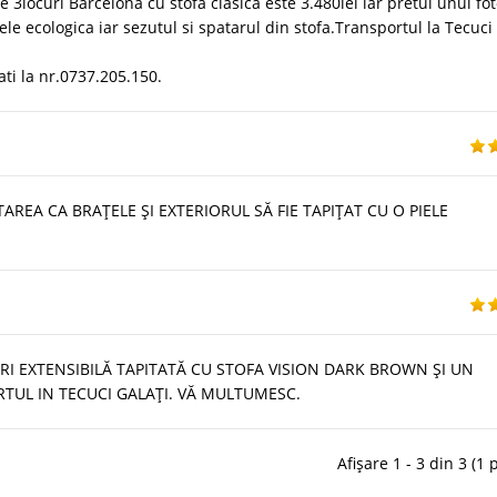
 3locuri Barcelona cu stofa clasica este 3.480lei iar pretul unui fot
iele ecologica iar sezutul si spatarul din stofa.Transportul la Tecuci
ti la nr.0737.205.150.
AREA CA BRAŢELE ŞI EXTERIORUL SĂ FIE TAPIŢAT CU O PIELE
I EXTENSIBILĂ TAPITATĂ CU STOFA VISION DARK BROWN ŞI UN
RTUL IN TECUCI GALAŢI. VĂ MULTUMESC.
Afișare 1 - 3 din 3 (1 