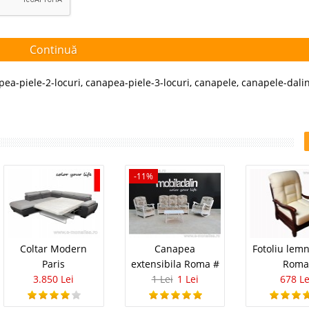
Continuă
pea-piele-2-locuri
,
canapea-piele-3-locuri
,
canapele
,
canapele-dali
-11%
Coltar Modern
Canapea
Fotoliu lem
Paris
extensibila Roma #
Rom
3.850 Lei
1 Lei
1 Lei
678 Le