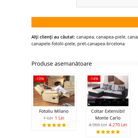
Alţi clienţi au căutat:
canapea
,
canapea-piele
,
cana
canapele-fotolii-piele
,
pret-canapea-brcelona
Produse asemanătoare
-10%
-14%
Fotoliu Milano
Coltar Extensibil
1 Lei
1 Lei
Monte Carlo
4.966 Lei
4.270 Lei