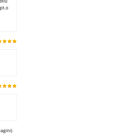
oliu
 pt.o
pagini)