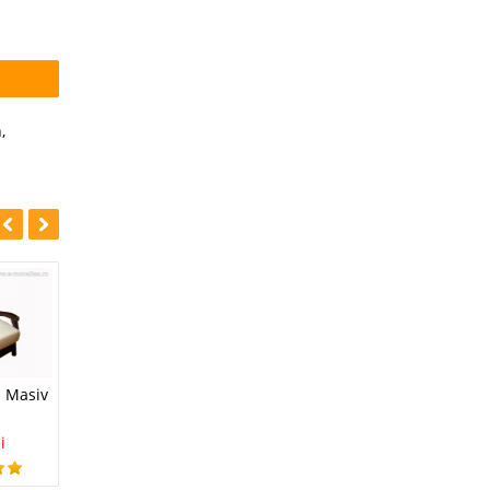
n
,
-12%
Fotoliu Lemn Roma
n Masiv
Canapea Lemn
#
a
Masiv Roma
1 Lei
1 Lei
i
999 Lei