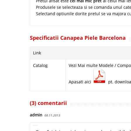
Pretul afisat este
cel mai mic pret
al celui mai i
Produsele se selecteaza si se comanda unul cate
Selectand optiunile dorite pretul se va majora c
Specificatii Canapea Piele Barcelona
Link
Catalog
Vezi Mai multe Modele / Compon
Apasati aici
pt. downlo
(3) comentarii
admin
08.11.2013