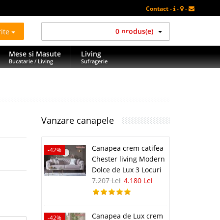
Contact -
-
-
rite
0 produs(e)
Mese si Masute
Living
Bucatarie / Living
Sufragerie
Vanzare canapele
Canapea crem catifea
-42%
Chester living Modern
Dolce de Lux 3 Locuri
7.207 Lei
4.180 Lei
Canapea de Lux crem
-42%