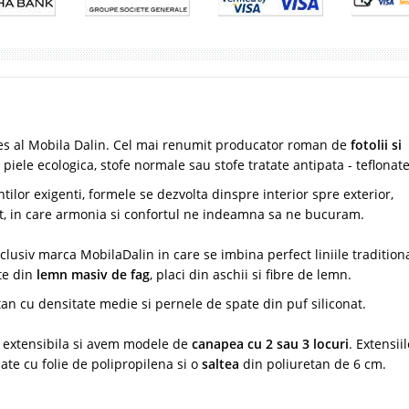
s al Mobila Dalin. Cel mai renumit producator roman de
fotolii si
, piele ecologica, stofe normale sau stofe tratate antipata - teflonate
lor exigenti, formele se dezvolta dinspre interior spre exterior,
nt, in care armonia si confortul ne indeamna sa ne bucuram.
siv marca MobilaDalin in care se imbina perfect liniile tradition
te din
lemn masiv de fag
, placi din aschii si fibre de lemn.
tan cu densitate medie si pernele de spate din puf siliconat.
 extensibila si avem modele de
canapea cu 2 sau 3 locuri
. Extensii
ate cu folie de polipropilena si o
saltea
din poliuretan de 6 cm.