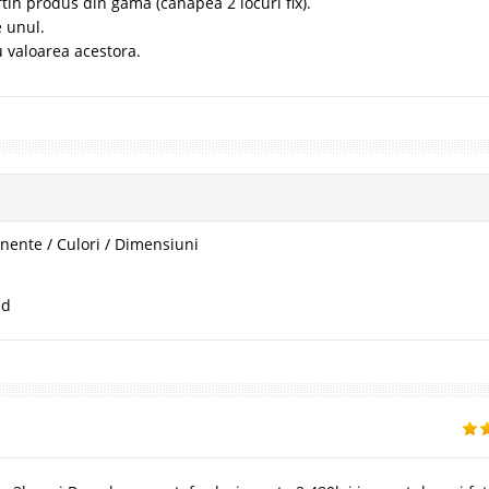
eftin produs din gama (canapea 2 locuri fix).
 unul.
u valoarea acestora.
ente / Culori / Dimensiuni
ad