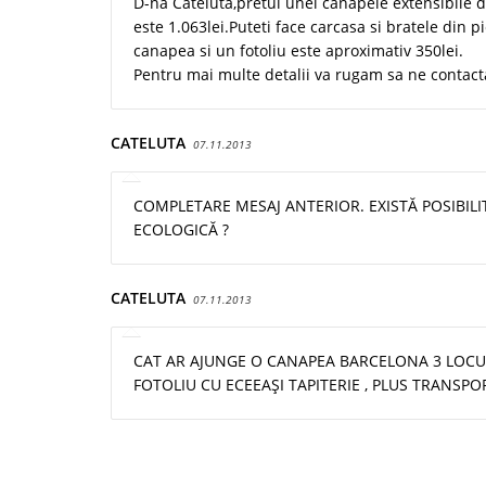
D-na Cateluta,pretul unei canapele extensibile de
este 1.063lei.Puteti face carcasa si bratele din p
canapea si un fotoliu este aproximativ 350lei.
Pentru mai multe detalii va rugam sa ne contacta
CATELUTA
07.11.2013
COMPLETARE MESAJ ANTERIOR. EXISTĂ POSIBILIT
ECOLOGICĂ ?
CATELUTA
07.11.2013
CAT AR AJUNGE O CANAPEA BARCELONA 3 LOCUR
FOTOLIU CU ECEEAŞI TAPITERIE , PLUS TRANSPO