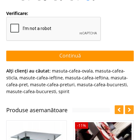
Verificare:
Continuă
Alţi clienţi au căutat:
masuta-cafea-ovala
,
masuta-cafea-
sticla
,
masute-cafea-ieftine
,
masuta-cafea-ieftina
,
masuta-
cafea-pret
,
masute-cafea-preturi
,
masuta-cafea-bucuresti
,
masute-cafea-bucuresti
,
spirit
Produse asemanătoare
-11%