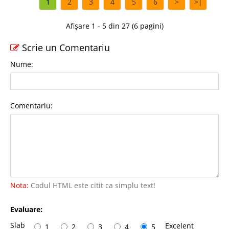
1
2
3
4
5
6
>
>|
Afișare 1 - 5 din 27 (6 pagini)
Scrie un Comentariu
Nume:
Comentariu:
Nota:
Codul HTML este citit ca simplu text!
Evaluare:
Slab
Excelent
1
2
3
4
5