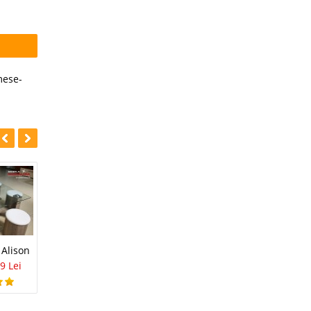
ese-
-27%
-20%
Masuta Cafea Sticla
Alison
Masa Olympe
Berlin
9 Lei
1.306 Lei
949 Lei
349 Lei
279 Lei