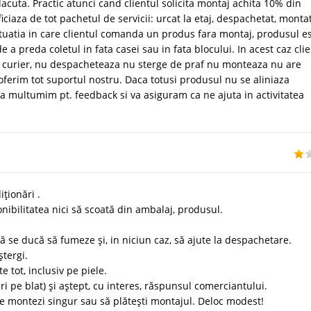
acuta. Practic atunci cand clientul solicita montaj achita 10% din
iciaza de tot pachetul de servicii: urcat la etaj, despachetat, montat
 situatia in care clientul comanda un produs fara montaj, produsul e
 a preda coletul in fata casei sau in fata blocului. In acest caz cli
oar curier, nu despacheteaza nu sterge de praf nu monteaza nu are
a oferim tot suportul nostru. Daca totusi produsul nu se aliniaza
. Va multumim pt. feedback si va asiguram ca ne ajuta in activitatea
ționări .
nibilitatea nici să scoată din ambalaj, produsul.
 se ducă să fumeze și, in niciun caz, să ajute la despachetare.
ștergi.
e tot, inclusiv pe piele.
ri pe blat) și aștept, cu interes, răspunsul comerciantului.
le montezi singur sau să plătești montajul. Deloc modest!