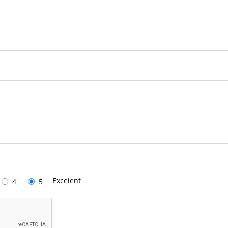
Excelent
4
5