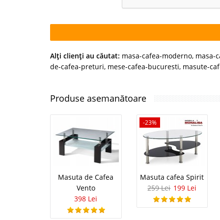
Alţi clienţi au căutat:
masa-cafea-moderno
,
masa-c
de-cafea-preturi
,
mese-cafea-bucuresti
,
masute-caf
Produse asemanătoare
-23%
Masuta de Cafea
Masuta cafea Spirit
Vento
259 Lei
199 Lei
398 Lei