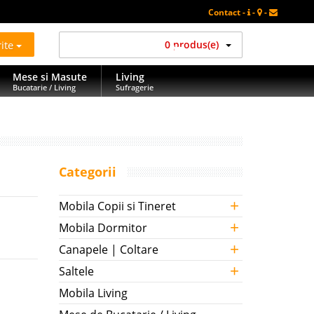
Contact -
-
-
rite
0 produs(e)
Mese si Masute
Living
Bucatarie / Living
Sufragerie
Categorii
+
Mobila Copii si Tineret
+
Mobila Dormitor
+
Canapele | Coltare
+
Saltele
Mobila Living