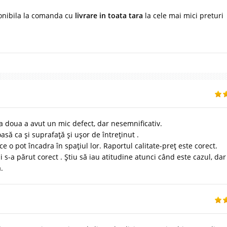
onibila la comanda cu
livrare in toata tara
la cele mai mici preturi
 a doua a avut un mic defect, dar nesemnificativ.
asă ca și suprafață și ușor de întreținut .
 o pot încadra în spațiul lor. Raportul calitate-preț este corect.
s-a părut corect . Știu să iau atitudine atunci când este cazul, dar
.