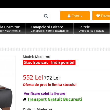
Cont
Favo
la Dormitor
Canapele si Coltare
Saltele
tor Matrimonial
Canapele si Fotolii Extensibile
Ortopedice | Relaxa
Model:
Moderno
Stoc Epuizat - Indisponibil
552 Lei
792 Lei
Oferta de pret in limita stocului
Verificare colet la livrare
Transport Gratuit Bucuresti
Optiuni Moderno