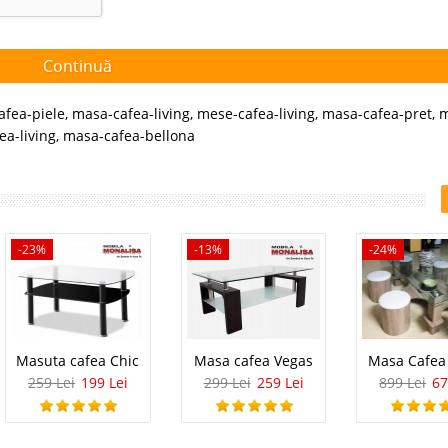
Continuă
afea-piele
,
masa-cafea-living
,
mese-cafea-living
,
masa-cafea-pret
,
m
ea-living
,
masa-cafea-bellona
-23%
-13%
-24%
Masuta cafea Chic
Masa cafea Vegas
Masa Cafea 
259 Lei
199 Lei
299 Lei
259 Lei
899 Lei
67