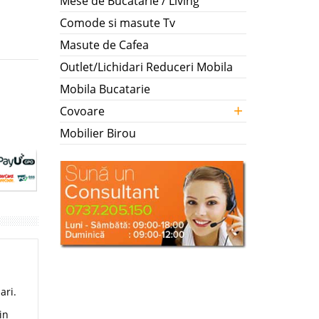
Mese de Bucatarie / Living
Comode si masute Tv
Masute de Cafea
Outlet/Lichidari Reduceri Mobila
Mobila Bucatarie
+
Covoare
Mobilier Birou
ari.
in