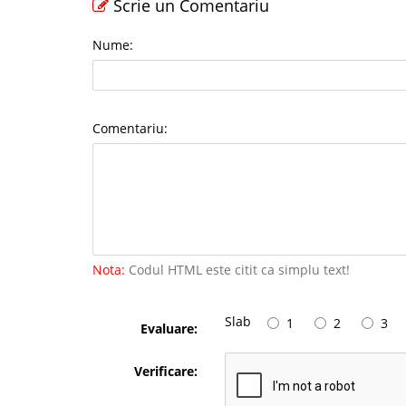
Scrie un Comentariu
Nume:
Comentariu:
Nota:
Codul HTML este citit ca simplu text!
Slab
1
2
3
Evaluare:
Verificare: