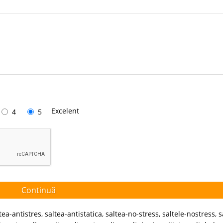
Excelent
4
5
Continuă
tea-antistres
,
saltea-antistatica
,
saltea-no-stress
,
saltele-nostress
,
s