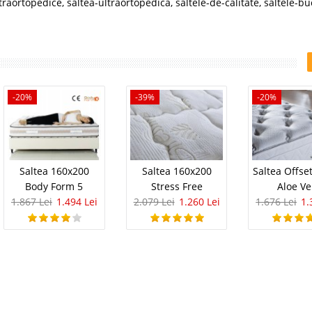
ltraortopedice
,
saltea-ultraortopedica
,
saltele-de-calitate
,
saltele-bu
-20%
-39%
-20%
Saltea 160x200
Saltea 160x200
Saltea Offse
Body Form 5
Stress Free
Aloe Ve
1.867 Lei
1.494 Lei
2.079 Lei
1.260 Lei
1.676 Lei
1.