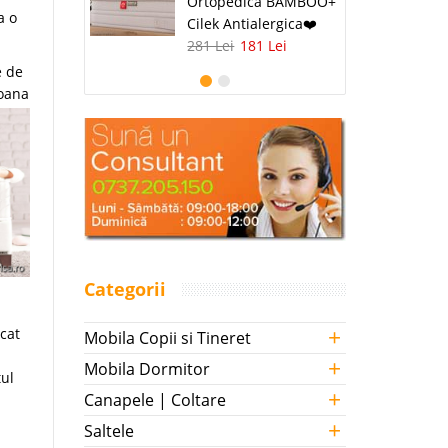
Ortopedica BAMBOO+
a o
Cilek Antialergica❤️
281 Lei
181 Lei
e de
loana
Categorii
+
cat
Mobila Copii si Tineret
+
Mobila Dormitor
tul
+
Canapele | Coltare
+
Saltele