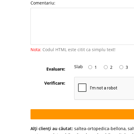
Comentariu:
Nota:
Codul HTML este citit ca simplu text!
Slab
1
2
3
Evaluare:
Verificare:
Alţi clienţi au căutat:
saltea-ortopedica-bellona
,
sal