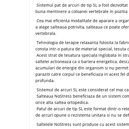
Sistemul pat de arcuri de tip SL a fost dezvoltat
buna mentinere a coloanei vertebrale in pozitia 
Cea mai eficienta modalitate de aparare a organs
a alege salteaua potrivita, salteaua ce poate ofe
vertebrala.
Tehnologia de terapie relaxanta folosita la fabri
consta intr-o patura de material special, tesuta c
Acest strat de tesatura speciala inglobata in str
saltelei actioneaza ca o bariera energetica, des
acumulari de energie din organism si nu permit 
paraziti catre corpul ce beneficiaza in acest fel 
profunda.
Sistemul de arcuri SL este considerat cel mai ca
Salteaua NoStress beneficiaza de un sistem comp
orice alta saltea ortopedica.
Patul de arcuri de tip SL este format dintr-o ret
de arcuri opune o rezistenta unitara si nu se d
Saltelele NoStress sunt produse cu acest sistem