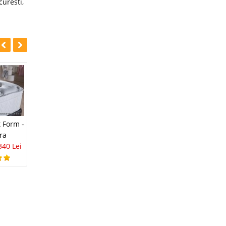
curesti
,
-18%
-39%
Saltea Ortopedica
t Form -
Saltea Ortopedica
160x200-24cm cu
ra
Caprice - Bellona
arcuri si spuma
340 Lei
658 Lei
542 Lei
Optimal Expert
1.881 Lei
1.140 Lei