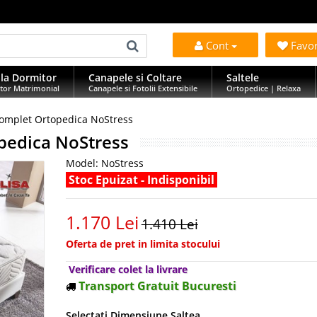
Cont
Favo
la Dormitor
Canapele si Coltare
Saltele
tor Matrimonial
Canapele si Fotolii Extensibile
Ortopedice | Relaxa
 complet Ortopedica NoStress
opedica NoStress
Model:
NoStress
Stoc Epuizat - Indisponibil
1.170 Lei
1.410 Lei
Oferta de pret in limita stocului
Verificare colet la livrare
Transport Gratuit Bucuresti
Selectati Dimensiune Saltea