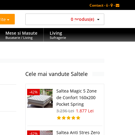
Contact -
-
-
rite
0 produs(e)
Mese si Masute
Living
Bucatarie / Living
Sufragerie
Cele mai vandute Saltele
Saltea Magic 5 Zone
-42%
-42%
de Confort 160x200
Pocket Spring
3.236 Lei
1.877 Lei
Saltea Anti Stres Zero
-42%