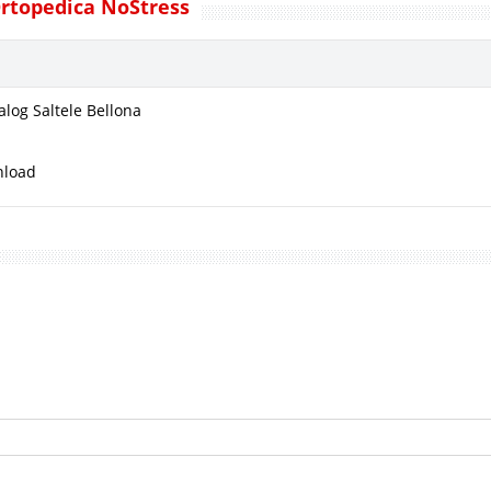
Ortopedica NoStress
alog Saltele Bellona
nload