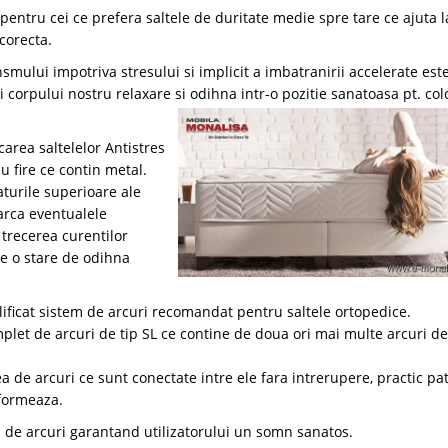
 pentru cei ce prefera saltele de duritate medie spre tare ce ajuta l
corecta.
mului impotriva stresului si implicit a imbatranirii accelerate est
ri corpului nostru relaxare si odihna intr-o pozitie sanatoasa pt. co
carea saltelelor Antistres
u fire ce contin metal.
aturile superioare ale
carca eventualele
trecerea curentilor
de o stare de odihna
lificat sistem de arcuri recomandat pentru saltele ortopedice.
let de arcuri de tip SL ce contine de doua ori mai multe arcuri de
ea de arcuri ce sunt conectate intre ele fara intrerupere, practic pa
eformeaza.
 de arcuri garantand utilizatorului un somn sanatos.