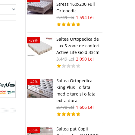
Stress 160x200 Full
Ortopedic
2.749 Lei
1.594 Lei
Saltea Ortopedica de
-39%
Lux 5 zone de confort
Active Life Gold 33cm
3.449 Lei
2.090 Lei
Saltea Ortopedica
-42%
King Plus - o fata
medie tare si o fata
extra dura
2.770 Lei
1.606 Lei
Saltea pat Copii
-36%