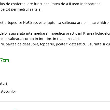
us de confort si are functionalitatea de a fi usor indepartat si
e tot perimetrul saltelei.
let ortopedice NoStress este faptul ca salteaua are o finisare hidro
elor suprafata intermediara impiedica practic infiltrarea lichidelor
actic salteaua curata in interior, in toata masa ei.
ii, partea de deasupra, topperul, poate fi detasat cu usurinta si cu
 27cm
eturi
a stocurilor