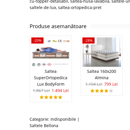
cu-topper-detasabil
,
saltea-husa-lavabila
,
saltele-u
saltele-de-lux
,
saltea-ortopedica-pret
Produse asemanătoare
-20%
-28%
Saltea
Saltea 160x200
SuperOrtopedica
Almina
Lux BodyForm
1.104 Lei
799 Lei
1.867 Lei
1.494 Lei
Categorie:
Indisponibile
|
Saltele Bellona