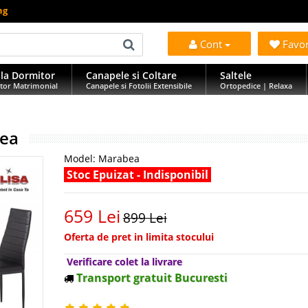
ng
Cont
Favo
la Dormitor
Canapele si Coltare
Saltele
tor Matrimonial
Canapele si Fotolii Extensibile
Ortopedice | Relaxa
bea
Model:
Marabea
Stoc Epuizat - Indisponibil
659 Lei
899 Lei
Oferta de pret in limita stocului
Verificare colet la livrare
Transport gratuit Bucuresti