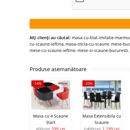
Alţi clienţi au căutat:
masa-cu-blat-imitatie-marmu
cu-scaune-ieftina
,
masa-sticla-cu-scaune
,
mese-buc
mese-cu-scaune-ieftine
,
mese-si-scaune-bucuresti
,
Produse asemanătoare
-14%
-20%
Masa cu 4 Scaune
Masa Extensibila cu
Start
Scaune
699 Lei
599 Lei
1.499 Lei
1.199 Lei