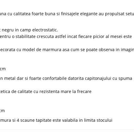
cu calitatea foarte buna si finisajele elegante au propulsat setu
 negru in camp electrostatic.
ntru o stabilitate crescuta astfel incat fiecare picior al mesei este
a decorata cu model de marmura asa cum se poate observa in imagin
 cm
in metal dar si foarte confortabile datorita capitonajului cu spuma
etica de calitate cu rezistenta mare la frecare
 cm
ura si 4 scaune tapitate este valabila in limita stocului