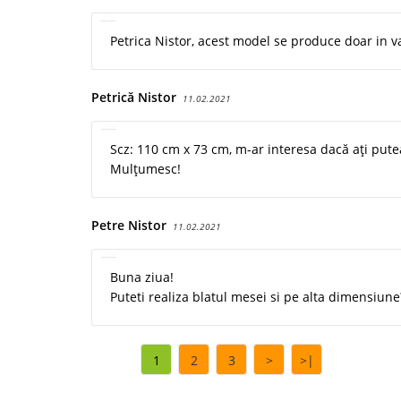
Petrica Nistor, acest model se produce doar in v
Petrică Nistor
11.02.2021
Scz: 110 cm x 73 cm, m-ar interesa dacă ați putea
Mulțumesc!
Petre Nistor
11.02.2021
Buna ziua!
Puteti realiza blatul mesei si pe alta dimensiune
1
2
3
>
>|