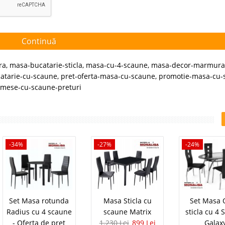
Continuă
ra
,
masa-bucatarie-sticla
,
masa-cu-4-scaune
,
masa-decor-marmura
atarie-cu-scaune
,
pret-oferta-masa-cu-scaune
,
promotie-masa-cu-
mese-cu-scaune-preturi
-34%
-27%
-24%
Set Masa rotunda
Masa Sticla cu
Set Masa 
Radius cu 4 scaune
scaune Matrix
sticla cu 4
- Oferta de pret
1.230 Lei
899 Lei
Galax