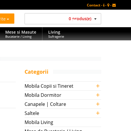
Contact -
-
-
rite
0 produs(e)
Mese si Masute
Living
Bucatarie / Living
Sufragerie
Categorii
+
Mobila Copii si Tineret
+
Mobila Dormitor
+
Canapele | Coltare
+
Saltele
Mobila Living