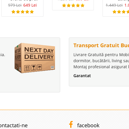
979 Lei
649 Lei
1.449 Lei
1.
Transport Gratuit Bu
ia.
Livrare Gratuită pentru Mobi
dormitor, bucătării, living s
Montaj profesional asigurat l
Garantat
ontactati-ne
facebook