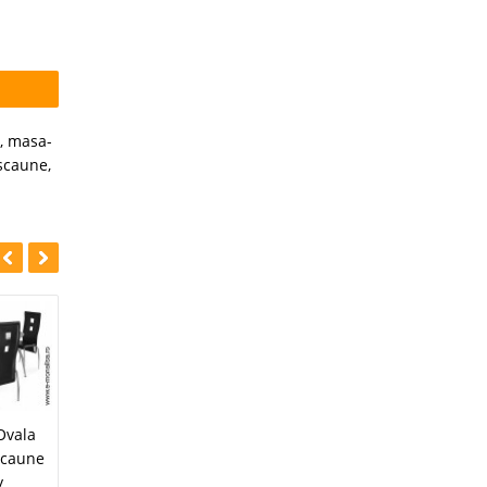
,
masa-
scaune
,
-20%
-25%
Masa Extensibila
Ovala
Set Masa cu 6
Sticla si 6 Scaune
 Scaune
Scaune Start
1.590 Lei
1.190 Lei
y
999 Lei
799 Lei