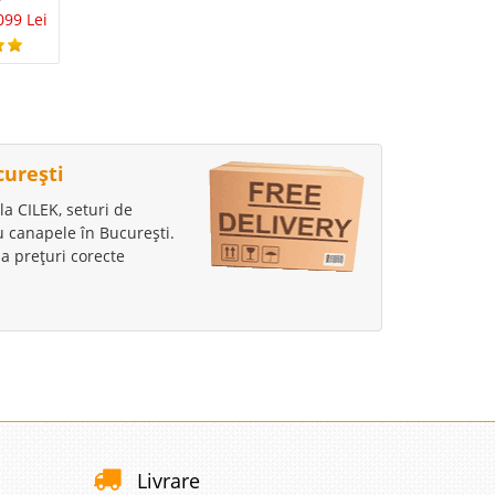
099 Lei
curești
la CILEK, seturi de
au canapele în București.
a prețuri corecte
Livrare