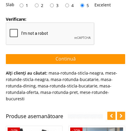
Slab
Excelent
1
2
3
4
5
Verificare:
Continuă
Alţi clienţi au căutat:
masa-rotunda-sticla-neagra
,
mese-
rotunde-sticla-neagra
,
masa-rotunda-bucatarie
,
masa-
rotunda-dining
,
masa-rotunda-sticla-bucatarie
,
masa-
rotundala-oferta
,
masa-rotunda-pret
,
mese-rotunde-
bucuresti
Produse asemanătoare
-34%
-20%