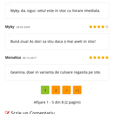
Myky, da, sigur, setul este in stoc cu livrare imediata.
Myky
28.05.2020
Bună ziua! As dori sa stiu daca o mai aveti in stoc!
Monalisa
09.12.2017
Geanina, doar in varianta de culoare regasita pe site.
1
2
>
>|
Afișare 1 - 5 din 8 (2 pagini)
Scrie un Comentariu