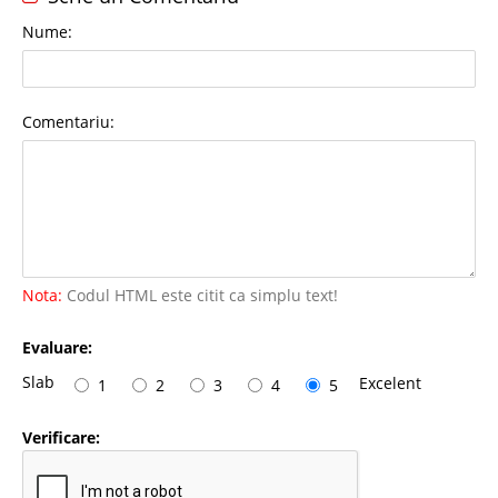
Nume:
Comentariu:
Nota:
Codul HTML este citit ca simplu text!
Evaluare:
Slab
Excelent
1
2
3
4
5
Verificare: