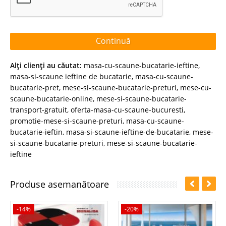
Continuă
Alţi clienţi au căutat:
masa-cu-scaune-bucatarie-ieftine
,
masa-si-scaune ieftine de bucatarie
,
masa-cu-scaune-
bucatarie-pret
,
mese-si-scaune-bucatarie-preturi
,
mese-cu-
scaune-bucatarie-online
,
mese-si-scaune-bucatarie-
transport-gratuit
,
oferta-masa-cu-scaune-bucuresti
,
promotie-mese-si-scaune-preturi
,
masa-cu-scaune-
bucatarie-ieftin
,
masa-si-scaune-ieftine-de-bucatarie
,
mese-
si-scaune-bucatarie-preturi
,
mese-si-scaune-bucatarie-
ieftine
Produse asemanătoare
-14%
-20%