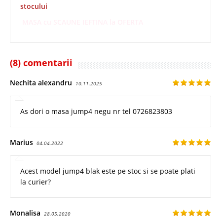
stocului
MASA cu SCAUNE IEFTINA la OFERTA
(8) comentarii
Nechita alexandru
10.11.2025
As dori o masa jump4 negu nr tel 0726823803
Marius
04.04.2022
Acest model jump4 blak este pe stoc si se poate plati
la curier?
Monalisa
28.05.2020