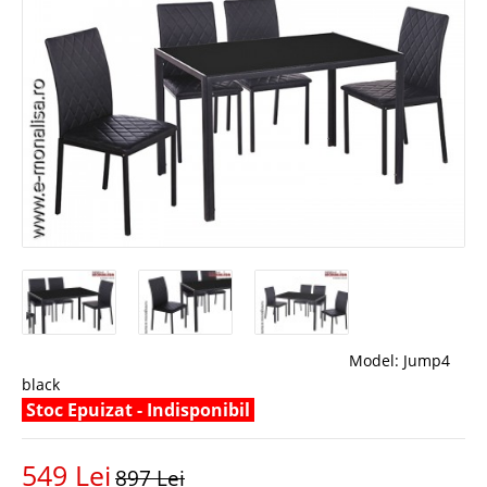
Model:
Jump4
black
Stoc Epuizat - Indisponibil
549 Lei
897 Lei