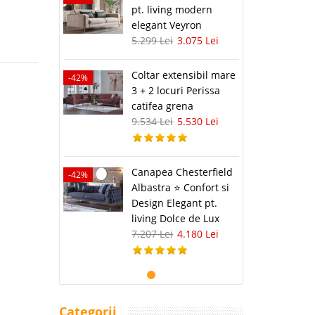
pt. living modern
elegant Veyron
5.299 Lei
3.075 Lei
Coltar extensibil mare
-42%
3 + 2 locuri Perissa
catifea grena
9.534 Lei
5.530 Lei
Canapea Chesterfield
-42%
Albastra ⭐ Confort si
Design Elegant pt.
living Dolce de Lux
7.207 Lei
4.180 Lei
Categorii