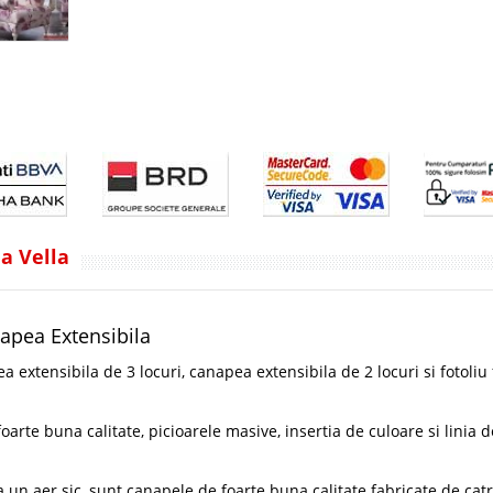
a Vella
napea Extensibila
tensibila de 3 locuri, canapea extensibila de 2 locuri si fotoliu 
arte buna calitate, picioarele masive, insertia de culoare si linia d
 un aer sic, sunt canapele de foarte buna calitate fabricate de cat