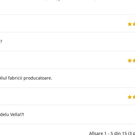
a?
liul fabricii producatoare.
elu Vella!?!
Afișare 1 - 5 din 15 (3 