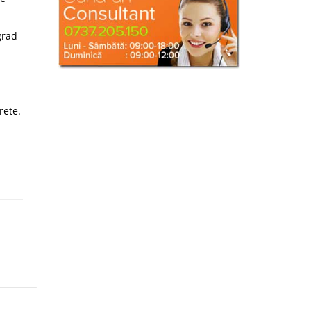
grad
rete.