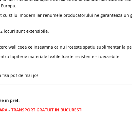
 Europa.
rat cu stilul modern iar renumele producatorului ne garanteaza un 
 locuri sunt extensibile.
zero wall ceea ce inseamna ca nu iroseste spatiu suplimentar la pe
tru tapiterie materiale textile foarte rezistente si deosebite
fisa pdf de mai jos
se in pret
.
TARA
-
TRANSPORT GRATUIT IN BUCURESTI