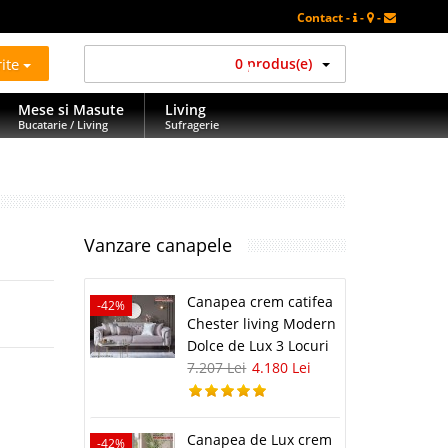
Contact -
-
-
rite
0 produs(e)
Mese si Masute
Living
Bucatarie / Living
Sufragerie
Vanzare canapele
Canapea crem catifea
-42%
Chester living Modern
Dolce de Lux 3 Locuri
7.207 Lei
4.180 Lei
Canapea de Lux crem
-42%