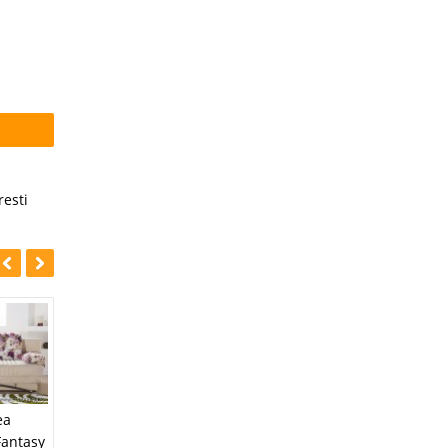
esti
-10%
-10%
Canapea de colt
ea
Canapele si Fotolii
Bolivya
Fantasy
Bolivya