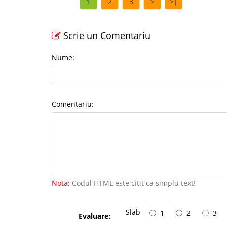
1
2
3
>
>|
Scrie un Comentariu
Nume:
Comentariu:
Nota:
Codul HTML este citit ca simplu text!
Slab
1
2
3
Evaluare: