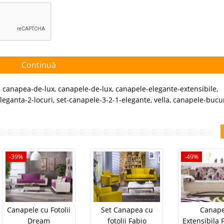
Continuă
,
canapea-de-lux
,
canapele-de-lux
,
canapele-elegante-extensibile
,
leganta-2-locuri
,
set-canapele-3-2-1-elegante
,
vella
,
canapele-bucur
-39%
-49%
Canapele cu Fotolii
Set Canapea cu
Canap
Dream
fotolii Fabio
Extensibila 