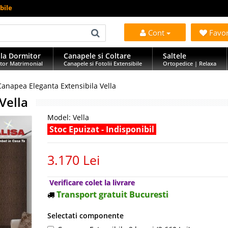
bile
Cont
Favo
la Dormitor
Canapele si Coltare
Saltele
tor Matrimonial
Canapele si Fotolii Extensibile
Ortopedice | Relaxa
Canapea Eleganta Extensibila Vella
Vella
Model:
Vella
Stoc Epuizat - Indisponibil
3.170 Lei
Verificare colet la livrare
Transport gratuit Bucuresti
Selectati componente