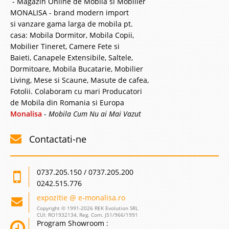
- Magazin Online de Mobila si Mobilier
MONALISA - brand modern import
si vanzare gama larga de mobila pt.
casa: Mobila Dormitor, Mobila Copii,
Mobilier Tineret, Camere Fete si
Baieti, Canapele Extensibile, Saltele,
Dormitoare, Mobila Bucatarie, Mobilier
Living, Mese si Scaune, Masute de cafea,
Fotolii. Colaboram cu mari Producatori
de Mobila din Romania si Europa
Monalisa
-
Mobila Cum Nu ai Mai Vazut
Contactati-ne
0737.205.150 / 0737.205.200
0242.515.776
expozitie @ e-monalisa.ro
Copyright © 1991-2026 REK Evolution SRL
CUI: RO1932134, Reg. Com. J51/966/1991
Program Showroom :