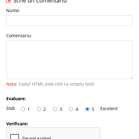
Scrie un Comentariu
Nume:
Comentariu:
Nota:
Codul HTML este citit ca simplu text!
Evaluare:
Slab
Excelent
1
2
3
4
5
Verificare: