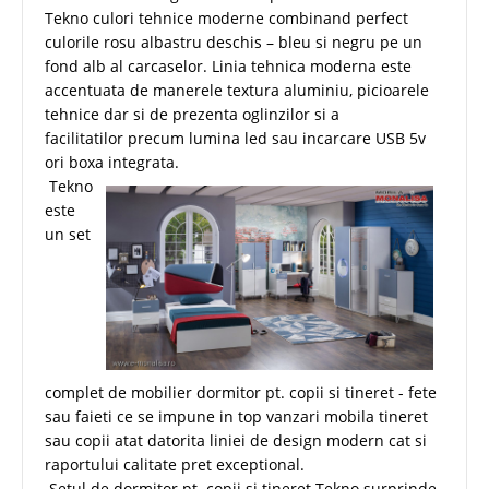
Tekno culori tehnice moderne combinand perfect
culorile rosu albastru deschis – bleu si negru pe un
fond alb al carcaselor. Linia tehnica moderna este
accentuata de manerele textura aluminiu, picioarele
tehnice dar si de prezenta oglinzilor si a
facilitatilor precum lumina led sau incarcare USB 5v
ori boxa integrata.
Tekno
este
un set
complet de mobilier dormitor pt. copii si tineret - fete
sau faieti ce se impune in top vanzari mobila tineret
sau copii atat datorita liniei de design modern cat si
raportului calitate pret exceptional.
Setul de dormitor pt. copii si tineret Tekno surprinde