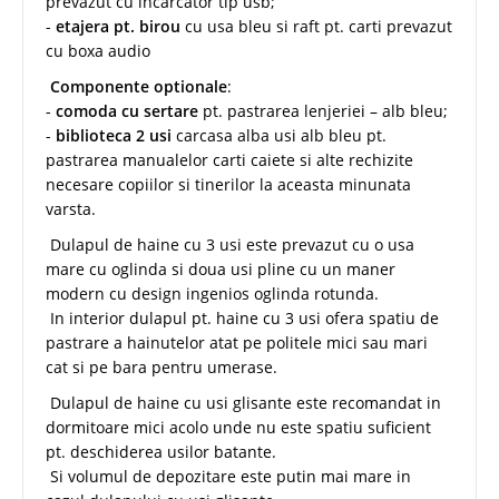
prevazut cu incarcator tip usb;
-
etajera pt. birou
cu usa bleu si raft pt. carti prevazut
cu boxa audio
Componente optionale
:
-
comoda cu sertare
pt. pastrarea lenjeriei – alb bleu;
-
biblioteca 2 usi
carcasa alba usi alb bleu pt.
pastrarea manualelor carti caiete si alte rechizite
necesare copiilor si tinerilor la aceasta minunata
varsta.
Dulapul de haine cu 3 usi este prevazut cu o usa
mare cu oglinda si doua usi pline cu un maner
modern cu design ingenios oglinda rotunda.
In interior dulapul pt. haine cu 3 usi ofera spatiu de
pastrare a hainutelor atat pe politele mici sau mari
cat si pe bara pentru umerase.
Dulapul de haine cu usi glisante este recomandat in
dormitoare mici acolo unde nu este spatiu suficient
pt. deschiderea usilor batante.
Si volumul de depozitare este putin mai mare in