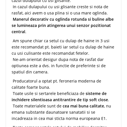
cazul dulapului cu usi glisante.
In cazul dulapului cu usi glisante creste si nota de
rasfat, aici avem o usa plina si o usa mare oglinda.
Manerul decorativ cu oglinda rotunda si buline albe
se lumineaza prin atingerea unui senzor pozitionat
central
.
Am spune chiar ca setul cu dulap de haine in 3 usi
este recomandat pt. baieti iar setul cu dulap de haine
cu usi culisante este recomandat fetelor.
Ne-am orientat desigur dupa nota de rasfat dar
optiunea este a dvs. in functie de preferinte si de
spatiul din camera.
Producatorul a optat pt. feroneria moderna de
calitate foarte buna.
Toate usile si sertarele beneficiaza de
sisteme de
inchidere silentioasa antitrantire de tip soft close
.
Toate materialele sunt de
cea mai buna calitate
, nu
emana substante daunatoare sanatatii si se
incadreaza in cea mai sticta norma europeana E1.