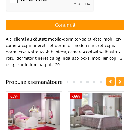
Continuă
Alţi clienţi au căutat:
mobila-dormitor-baieti-fete
,
mobilier-
camera-copii-tineret
,
set-dormitor-modern-tineret-copii
,
dormitor-cu-birou-si-biblioteca
,
camera-copii-alb-albastru-
rosu
,
dormitor-tineret-cu-oglinda-usb-boxa
,
mobilier-copii-3-
usi-glisante-lumina-pat-120
Produse asemanătoare
-27%
-39%