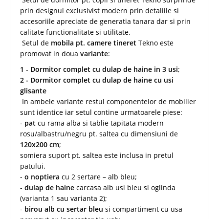
prin designul exclusivist modern prin detaliile si
accesoriile apreciate de generatia tanara dar si prin
calitate functionalitate si utilitate.
Setul de
mobila pt. camere tineret
Tekno este
promovat in doua
variante
:
1 - Dormitor complet cu dulap de haine in 3 usi
;
2 - Dormitor complet cu dulap de haine cu usi
glisante
In ambele variante restul componentelor de mobilier
sunt identice iar setul contine urmatoarele piese:
-
pat
cu rama alba si tablie tapitata modern
rosu/albastru/negru pt. saltea cu dimensiuni de
120x200 cm
;
somiera suport pt. saltea este inclusa in pretul
patului.
-
o noptiera
cu 2 sertare – alb bleu;
-
dulap de haine
carcasa alb usi bleu si oglinda
(varianta 1 sau varianta 2);
-
birou alb cu sertar bleu
si compartiment cu usa