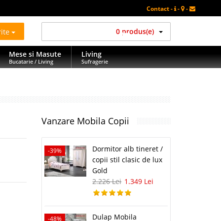
Contact -
-
-
rite
0 produs(e)
Mese si Masute
Living
Bucatarie / Living
Sufragerie
Vanzare Mobila Copii
Dormitor alb tineret /
-39%
copii stil clasic de lux
Gold
2.226 Lei
1.349 Lei
Dulap Mobila
-48%