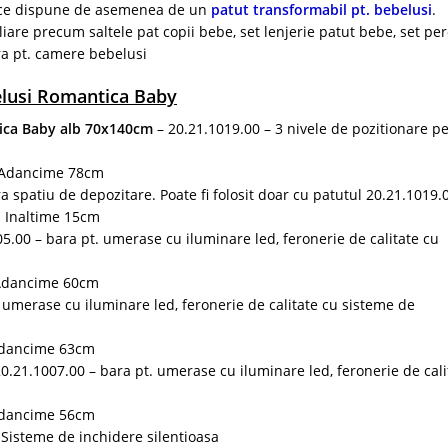
e ce dispune de asemenea de un
patut transformabil pt. bebelusi
.
iare precum saltele pat copii bebe, set lenjerie patut bebe, set pe
tra pt. camere bebelusi
lusi Romantica Baby
tica Baby alb 70x140cm
– 20.21.1019.00 – 3 nivele de pozitionare p
 Adancime 78cm
a spatiu de depozitare. Poate fi folosit doar cu patutul 20.21.1019
 Inaltime 15cm
5.00 – bara pt. umerase cu iluminare led, feronerie de calitate cu
 Adancime 60cm
 umerase cu iluminare led, feronerie de calitate cu sisteme de
Adancime 63cm
0.21.1007.00 – bara pt. umerase cu iluminare led, feronerie de cali
Adancime 56cm
 Sisteme de inchidere silentioasa