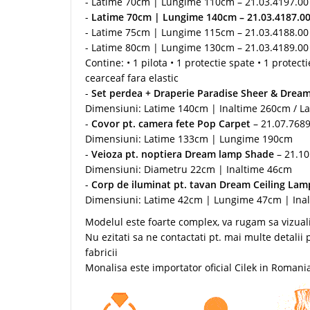
- Latime 70cm | Lungime 110cm – 21.03.4197.00
-
Latime 70cm | Lungime 140cm –
21.03.4187.0
- Latime 75cm | Lungime 115cm – 21.03.4188.00
- Latime 80cm | Lungime 130cm – 21.03.4189.00
Contine: • 1 pilota • 1 protectie spate • 1 protect
cearceaf fara elastic
-
Set perdea + Draperie Paradise Sheer & Drea
Dimensiuni: Latime 140cm | Inaltime 260cm / L
-
Covor pt. camera fete Pop Carpet
– 21.07.7689
Dimensiuni: Latime 133cm | Lungime 190cm
-
Veioza pt. noptiera Dream lamp Shade
– 21.1
Dimensiuni: Diametru 22cm | Inaltime 46cm
-
Corp de iluminat pt. tavan Dream Ceiling Lam
Dimensiuni: Latime 42cm | Lungime 47cm | Ina
Modelul este foarte complex, va rugam sa vizualiz
Nu ezitati sa ne contactati pt. mai multe detali
fabricii
Monalisa este importator oficial Cilek in Romani