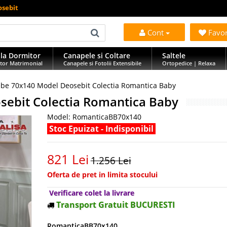
osebit
Cont
Favo
la Dormitor
Canapele si Coltare
Saltele
tor Matrimonial
Canapele si Fotolii Extensibile
Ortopedice | Relaxa
ebe 70x140 Model Deosebit Colectia Romantica Baby
sebit Colectia Romantica Baby
Model:
RomanticaBB70x140
Stoc Epuizat - Indisponibil
821 Lei
1.256 Lei
Oferta de pret in limita stocului
Verificare colet la livrare
Transport Gratuit BUCURESTI
RomanticaBB70x140