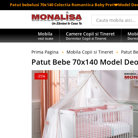
Patut bebelusi 70x140 Colectia Romantica Baby Pret❤️Model De
Mobila
Camere Copii si Tineret
Mobi
vezi toate
Dormitor Copii si Tineret
Dormi
Prima Pagina
Mobila Copii si Tineret
Patut B
Patut Bebe 70x140 Model Deo
-35%