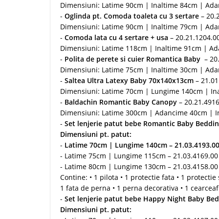
Dimensiuni: Latime 90cm | Inaltime 84cm | Ad
-
Oglinda pt. Comoda toaleta cu 3 sertare
– 20.
Dimensiuni: Latime 90cm | Inaltime 79cm | Ad
-
Comoda lata cu 4 sertare + usa
– 20.21.1204.00
Dimensiuni: Latime 118cm | Inaltime 91cm | A
-
Polita de perete si cuier Romantica Baby
– 20
Dimensiuni: Latime 75cm | Inaltime 30cm | Ad
-
Saltea Ultra Latexy Baby 70x140x13cm
– 21.01
Dimensiuni: Latime 70cm | Lungime 140cm | In
-
Baldachin Romantic Baby Canopy
– 20.21.491
Dimensiuni: Latime 300cm | Adancime 40cm | I
-
Set lenjerie patut bebe Romantic Baby Beddin
Dimensiuni pt. patut:
-
Latime 70cm | Lungime 140cm –
21.03.4193.0
- Latime 75cm | Lungime 115cm – 21.03.4169.00
- Latime 80cm | Lungime 130cm – 21.03.4158.00
Contine: • 1 pilota • 1 protectie fata • 1 protecti
1 fata de perna • 1 perna decorativa • 1 cearceaf 
-
Set lenjerie patut bebe Happy Night Baby Bed
Dimensiuni pt. patut: