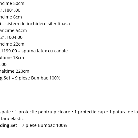
ancime 50cm
21.1801.00
ancime 6cm
 – sistem de inchidere silentioasa
dancime 54cm
.21.1004.00
ancime 22cm
.1199.00 – spuma latex cu canale
altime 13cm
6.00 –
naltime 220cm
g Set
– 9 piese Bumbac 100%
0
e spate • 1 protectie pentru picioare • 1 protectie cap • 1 patura de l
fara elastic
ding Set
– 7 piese Bumbac 100%