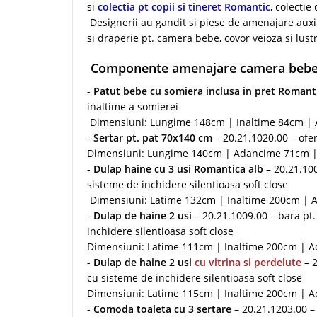
si
colectia pt copii si tineret Romantic
, colecti
Designerii au gandit si piese de amenajare auxil
si draperie pt. camera bebe, covor veioza si lus
Componente amenajare camera bebe
-
Patut bebe cu somiera inclusa in pret Roman
inaltime a somierei
Dimensiuni: Lungime 148cm | Inaltime 84cm |
-
Sertar pt. pat 70x140 cm
– 20.21.1020.00 – ofer
Dimensiuni: Lungime 140cm | Adancime 71cm |
-
Dulap haine cu 3 usi Romantica alb
– 20.21.100
sisteme de inchidere silentioasa soft close
Dimensiuni: Latime 132cm | Inaltime 200cm |
-
Dulap de haine 2 usi
– 20.21.1009.00 – bara pt.
inchidere silentioasa soft close
Dimensiuni: Latime 111cm | Inaltime 200cm | 
-
Dulap de haine 2 usi
cu vitrina si perdelute
– 2
cu sisteme de inchidere silentioasa soft close
Dimensiuni: Latime 115cm | Inaltime 200cm | 
-
Comoda toaleta cu 3 sertare
– 20.21.1203.00 –