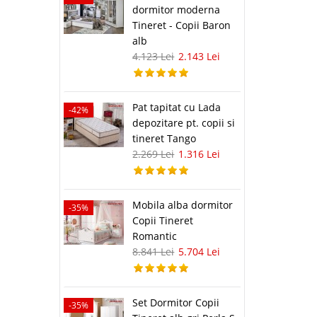
dormitor moderna
Tineret - Copii Baron
alb
4.123 Lei
2.143 Lei
Pat tapitat cu Lada
-42%
depozitare pt. copii si
tineret Tango
2.269 Lei
1.316 Lei
Mobila alba dormitor
-35%
Copii Tineret
Romantic
8.841 Lei
5.704 Lei
Set Dormitor Copii
-35%