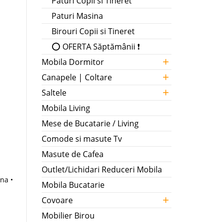
Paturi Copii si Tineret
Paturi Masina
Birouri Copii si Tineret
⭕ OFERTA Săptămânii ❗
+
Mobila Dormitor
+
Canapele | Coltare
+
Saltele
Mobila Living
Mese de Bucatarie / Living
Comode si masute Tv
Masute de Cafea
Outlet/Lichidari Reduceri Mobila
ana •
Mobila Bucatarie
+
Covoare
Mobilier Birou