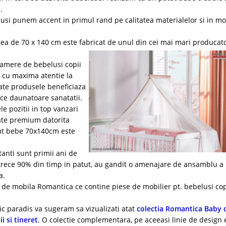
.
usi punem accent in primul rand pe calitatea materialelor si in m
ea de 70 x 140 cm este fabricat de unul din cei mai mari producato
camere de bebelusi copii
te cu maxima atentie la
oate produsele beneficiaza
ice daunatoare sanatatii.
 pozitii in top vanzari
tate premium datorita
tut bebe 70x140cm este
tanti sunt primii ani de
petrece 90% din timp in patut, au gandit o amenajare de ansamblu a
a.
i de mobila Romantica ce contine piese de mobilier pt. bebelusi copi
c paradis va sugeram sa vizualizati atat
colectia Romantica Baby 
i si tineret
. O colectie complementara, pe aceeasi linie de design 