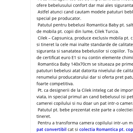
ofere bebelusului confort dar mai ales siguranta
Astfel atunci cand cautam modele patuturi bebl
special pe producator.
Patutul pentru bebelusi Romantica Baby pt. salt
de mobila pt. copii din lume, Cilek Turcia.
Cilek – Capsunica, produce exclusiv mobila pt. 
si tineret la cele mai inalte standarde de calita
siguranta si sanatatea bebelusilor si copiilor. T
de certificat euro E1 si nu contin elemente chim
Romantica Baby 140x70cm se situeaza pe primele
patuturi bebelusi atat datorita nivelului de cali
renumelui producatorului dar si oferta pret pa
foarte competitiva.
Pt. ca designerii de la Cilek inteleg cat de impor
viata, in special primul an cand bebelusul isi 
camerei copilului si nu doar un pat intr-o camer
Patutul pt. bebe prezentat este parte a colectie
tineret.
Pentru a transforma camera copilului intr-un mi
pat convertibil
cat si
colectia Romantica pt. copi