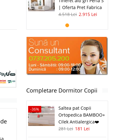
Tineret alb gri Perla S
| Oferta Pret Fabrica
4.518 Lei
2.915 Lei
Completare Dormitor Copii
Saltea pat Copii
-36%
Ortopedica BAMBOO+
 de
Cilek Antialergica❤️
281 Lei
181 Lei
sa