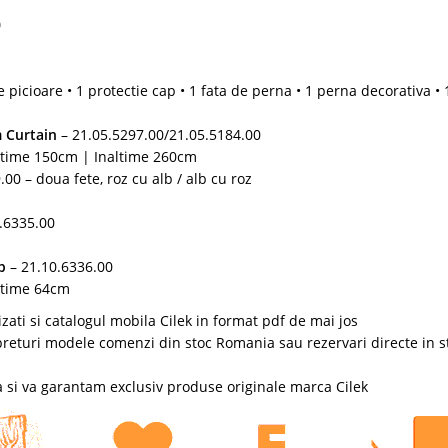
0
ie picioare • 1 protectie cap • 1 fata de perna • 1 perna decorativa • 
m Curtain
– 21.05.5297.00/21.05.5184.00
atime 150cm | Inaltime 260cm
.00 – doua fete, roz cu alb / alb cu roz
0.6335.00
p
– 21.10.6336.00
ltime 64cm
ati si catalogul mobila Cilek in format pdf de mai jos
i preturi modele comenzi din stoc Romania sau rezervari directe in s
a si va garantam exclusiv produse originale marca Cilek