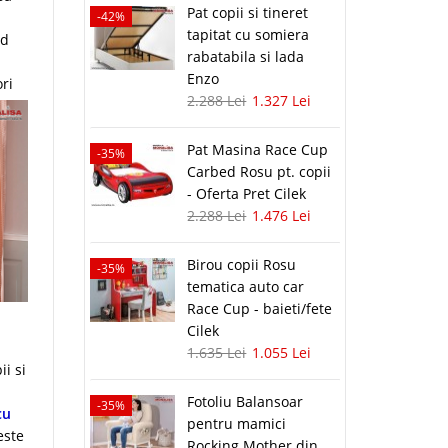
Pat copii si tineret
-42%
tapitat cu somiera
od
rabatabila si lada
Enzo
ri
2.288 Lei
1.327 Lei
Pat Masina Race Cup
-35%
Carbed Rosu pt. copii
- Oferta Pret Cilek
2.288 Lei
1.476 Lei
Birou copii Rosu
-35%
tematica auto car
Race Cup - baieti/fete
Cilek
1.635 Lei
1.055 Lei
i si
Fotoliu Balansoar
-35%
cu
pentru mamici
este
Rocking Mother din