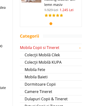
lemn masiv
rdea
1.929 Lei
1.245 Lei
e
Categorii
-
.00
Mobila Copii si Tineret
Colecții Mobilă Cilek
Colecții Mobilă KUPA
Mobila Fete
Mobila Baieti
Dormitoare Copii
tate
Camere Tineret
Dulapuri Copii & Tineret