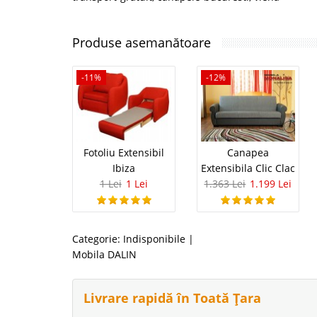
Produse asemanătoare
-11%
-12%
Fotoliu Extensibil
Canapea
Ibiza
Extensibila Clic Clac
1 Lei
1 Lei
1.363 Lei
1.199 Lei
Categorie:
Indisponibile
|
Mobila DALIN
Livrare rapidă în Toată Țara