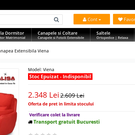
Cont
Favo
la Dormitor
Canapele si Coltare
Saltele
tor Matrimonial
Canapele si Fotolii Extensibile
Ortopedice | Relaxa
napea Extensibila Viena
Model:
Viena
Stoc Epuizat - Indisponibil
2.348 Lei
2.609 Lei
Oferta de pret in limita stocului
Verificare colet la livrare
Transport gratuit Bucuresti