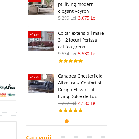
pt. living modern
elegant Veyron
5.299 Lei
3.075 Lei
Coltar extensibil mare
-42%
3 + 2 locuri Perissa
catifea grena
9.534 Lei
5.530 Lei
Canapea Chesterfield
-42%
Albastra ⭐ Confort si
Design Elegant pt.
living Dolce de Lux
7.207 Lei
4.180 Lei
Categorii