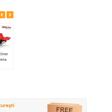
-10%
Canapea Clasica
cliner
Fotoliu Viena
Helsinki
Viena
0 Lei
1.750 Lei
1.575 Lei
curești