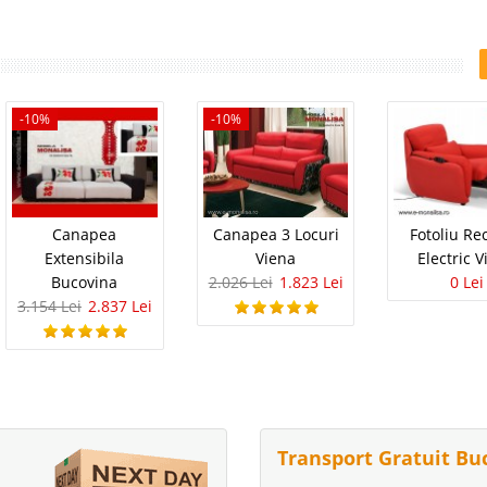
-10%
-10%
Canapea
Canapea 3 Locuri
Fotoliu Re
Extensibila
Viena
Electric 
Bucovina
2.026 Lei
1.823 Lei
0 Lei
3.154 Lei
2.837 Lei
Transport Gratuit Bu