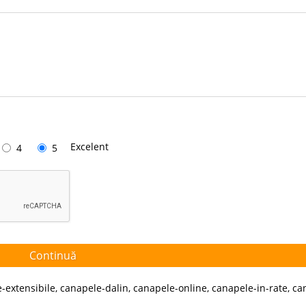
Excelent
4
5
Continuă
-extensibile
,
canapele-dalin
,
canapele-online
,
canapele-in-rate
,
ca