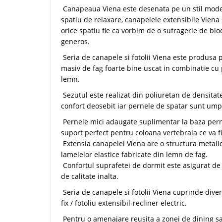
Canapeaua Viena este desenata pe un stil mode
spatiu de relaxare, canapelele extensibile Viena
orice spatiu fie ca vorbim de o sufragerie de blo
generos.
Seria de canapele si fotolii Viena este produsa 
masiv de fag foarte bine uscat in combinatie cu p
lemn.
Sezutul este realizat din poliuretan de densitat
confort deosebit iar pernele de spatar sunt umpl
Pernele mici adaugate suplimentar la baza perne
suport perfect pentru coloana vertebrala ce va fi
Extensia canapelei Viena are o structura metalica
lamelelor elastice fabricate din lemn de fag.
Confortul suprafetei de dormit este asigurat de
de calitate inalta.
Seria de canapele si fotolii Viena cuprinde diver
fix / fotoliu extensibil-recliner electric.
Pentru o amenajare reusita a zonei de dining sa