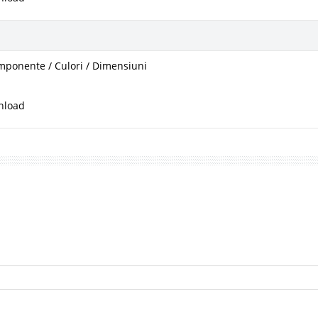
mponente / Culori / Dimensiuni
nload