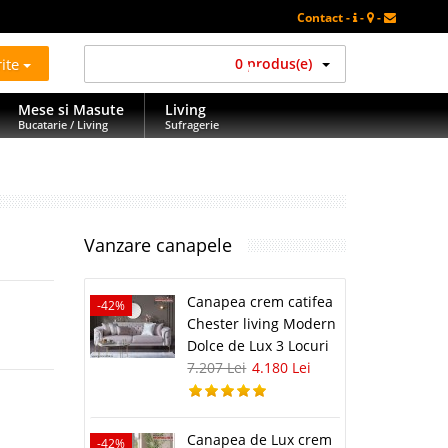
Contact -
-
-
rite
0 produs(e)
Mese si Masute
Living
Bucatarie / Living
Sufragerie
Vanzare canapele
Canapea crem catifea
-42%
Chester living Modern
Dolce de Lux 3 Locuri
7.207 Lei
4.180 Lei
Canapea de Lux crem
-42%