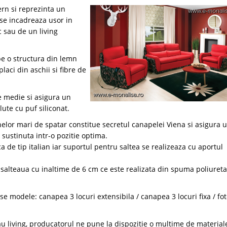
rn si reprezinta un
 se incadreaza usor in
c sau de un living
pe o structura din lemn
laci din aschii si fibre de
e medie si asigura un
ute cu puf siliconat.
lor mari de spatar constitue secretul canapelei Viena si asigura 
 sustinuta intr-o pozitie optima.
 de tip italian iar suportul pentru saltea se realizeaza cu aportul
 salteaua cu inaltime de 6 cm ce este realizata din spuma poliuret
se modele: canapea 3 locuri extensibila / canapea 3 locuri fixa / fot
u living, producatorul ne pune la dispozitie o multime de material