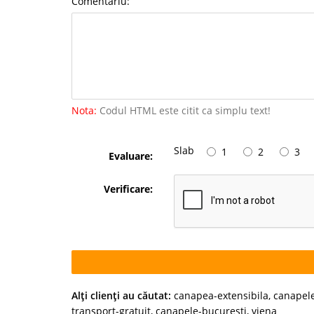
Comentariu:
Nota:
Codul HTML este citit ca simplu text!
Slab
1
2
3
Evaluare:
Verificare:
Alţi clienţi au căutat:
canapea-extensibila
,
canapele
transport-gratuit
,
canapele-bucuresti
,
viena