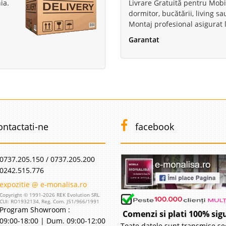
ia.
Livrare Gratuită pentru Mobi
dormitor, bucătării, living s
Montaj profesional asigurat l
Garantat
ontactati-ne
facebook
0737.205.150 / 0737.205.200
0242.515.776
expozitie @ e-monalisa.ro
Copyright © 1991-2026 REK Evolution SRL
CUI: RO1932134, Reg. Com. J51/966/1991
Program Showroom :
Comenzi si plati 100% sig
09:00-18:00 | Dum. 09:00-12:00
Toate datele sunt transmise se