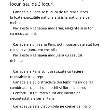
locuri sau de 3 locuri
Canapelele
Paris se bucura de un real succes
la toate expozitiile nationale si internationale de
mobila.
Paris este o canapea
moderna
,
eleganta
si in ton
cu moda anului.
Canapelel
e din seria Paris pot fi comandate atat
fixe
cat si in varianta
extensibil
a.
Paris este o
canapea modulara
cu sezutul
dehusabil.
Canapelele Paris sunt prevazute cu
tetiere
rabatabile
in 7 trepte.
Canapelele au o structura din
lemn masiv
de fag
combinata cu placi din aschii si fibre de lemn.
Confortul si utilitatea sunt argumente de
necontestat ale seriei Paris.
Canapeaua este disponibila
pe comanda
intr-o