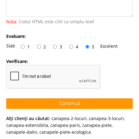
Nota:
Codul HTML este citit ca simplu text!
Evaluare:
Slab
Excelent
1
2
3
4
5
Verificare:
Continuă
Alţi clienţi au căutat:
canapea-2-locuri
,
canapea-3-locuri
,
canapea-extensibila
,
canapea-paris
,
canapea-piele
,
canapele-dalin
,
canapele-piele-ecologica