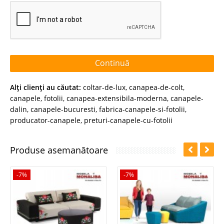
Continuă
Alţi clienţi au căutat:
coltar-de-lux
,
canapea-de-colt
,
canapele
,
fotolii
,
canapea-extensibila-moderna
,
canapele-
dalin
,
canapele-bucuresti
,
fabrica-canapele-si-fotolii
,
producator-canapele
,
preturi-canapele-cu-fotolii
Produse asemanătoare
-7%
-7%