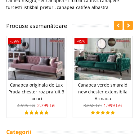
catifea-neagra
,
set-canapea-si-fotolii-catifea
,
canapele-
turcesti-istikbal-preturi
,
canapea-catifea-albastra
Produse asemanătoare
-39%
-45%
Canapea originala de Lux
Canapea verde smarald
Prada chester roz prafuit 3
new chester extensibila
locuri
Armada
4.595 Lei
2.799 Lei
3.658 Lei
1.999 Lei
Categorii