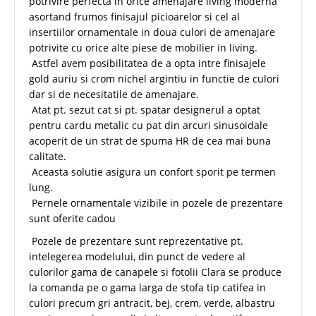
potrivire perfecta in orice amenajare living moderna
asortand frumos finisajul picioarelor si cel al
insertiilor ornamentale in doua culori de amenajare
potrivite cu orice alte piese de mobilier in living.
Astfel avem posibilitatea de a opta intre finisajele
gold auriu si crom nichel argintiu in functie de culori
dar si de necesitatile de amenajare.
Atat pt. sezut cat si pt. spatar designerul a optat
pentru cardu metalic cu pat din arcuri sinusoidale
acoperit de un strat de spuma HR de cea mai buna
calitate.
Aceasta solutie asigura un confort sporit pe termen
lung.
Pernele ornamentale vizibile in pozele de prezentare
sunt oferite cadou
Pozele de prezentare sunt reprezentative pt.
intelegerea modelului, din punct de vedere al
culorilor gama de canapele si fotolii Clara se produce
la comanda pe o gama larga de stofa tip catifea in
culori precum gri antracit, bej, crem, verde, albastru