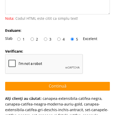
Nota:
Codul HTML este citit ca simplu text!
Evaluare:
Slab
Excelent
1
2
3
4
5
Verificare:
Continuă
Alţi clienţi au căutat:
canapea-extensibila-catifea-negra
,
canapea-catifea-neagra-moderna-auriu-gold
,
canapea-
extensibila-catifea-gri-deschis-inchis-antracit
,
set-canapele-