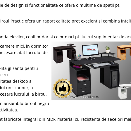
e de design si functionalitate ce ofera o multime de spatii pt.
roul Practic ofera un raport calitate pret excelent si combina intel
da elevilor, copiilor dar si celor mari pt. lucrul suplimentar de ac
camere mici, in dormitor
 necesare atat lucrului de
lita glisanta pentru
ucru.
itatea desktop a
dui un scanner, o
esare lucrului la birou.
ar in ansamblu biroul negru
tivitatea.
unt fabricate integral din MDF, material cu rezistenta de zece ori ma