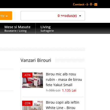
Contact -
-
-
rite
0 produs(e)
Mese si Masute
Living
Bucatarie / Living
Sufragerie
Vanzari Birouri
Birou mic alb rosu
-43%
-35%
rubin - masa de birou
fete Yakut Small
1.986 Lei
1.135 Lei
Birou copii alb ieftin
-35%
White Line - Birou