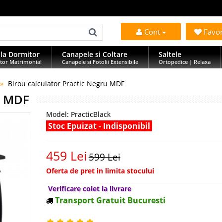
Cont
Favo
la Dormitor
Canapele si Coltare
Saltele
tor Matrimonial
Canapele si Fotolii Extensibile
Ortopedice | Relaxa
Birou calculator Practic Negru MDF
u MDF
Model:
PracticBlack
Stoc Epuizat - Indisponibil
459 Lei
599 Lei
Oferta de pret in limita stocului
Verificare colet la livrare
Transport Gratuit Bucuresti