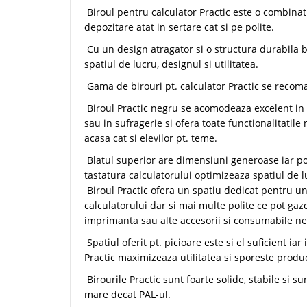
Biroul pentru calculator Practic este o combinati
depozitare atat in sertare cat si pe polite.
Cu un design atragator si o structura durabila bi
spatiul de lucru, designul si utilitatea.
Gama de birouri pt. calculator Practic se recoman
Biroul Practic negru se acomodeaza excelent in 
sau in sufragerie si ofera toate functionalitatile
acasa cat si elevilor pt. teme.
Blatul superior are dimensiuni generoase iar po
tastatura calculatorului optimizeaza spatiul de l
Biroul Practic ofera un spatiu dedicat pentru un
calculatorului dar si mai multe polite ce pot gaz
imprimanta sau alte accesorii si consumabile nec
Spatiul oferit pt. picioare este si el suficient i
Practic maximizeaza utilitatea si sporeste produc
Birourile Practic sunt foarte solide, stabile si s
mare decat PAL-ul.