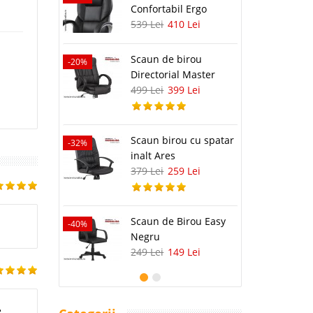
Confortabil Ergo
539 Lei
410 Lei
Scaun de birou
-20%
-29%
Directorial Master
499 Lei
399 Lei
-25%
Scaun birou cu spatar
-32%
inalt Ares
379 Lei
259 Lei
-23%
Scaun de Birou Easy
-40%
Negru
249 Lei
149 Lei
e