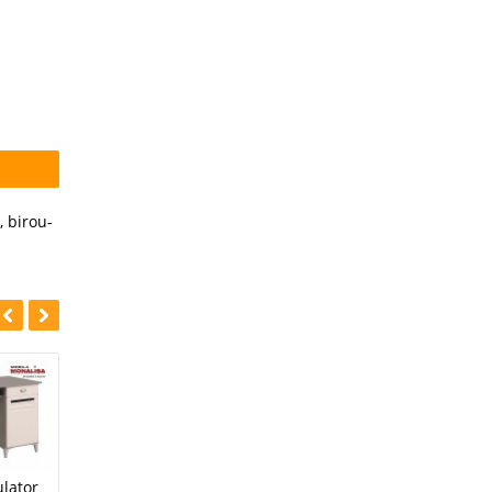
,
birou-
-23%
-23%
Birou pentru
ulator
Birou Alb MDF