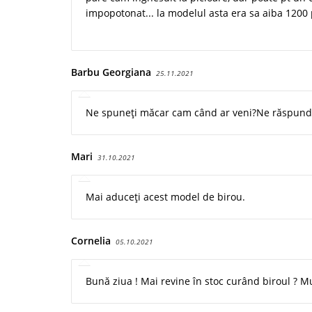
impopotonat... la modelul asta era sa aiba 1200 
Barbu Georgiana
25.11.2021
Ne spuneți măcar cam când ar veni?Ne răspunde
Mari
31.10.2021
Mai aduceți acest model de birou.
Cornelia
05.10.2021
Bună ziua ! Mai revine în stoc curând biroul ? 