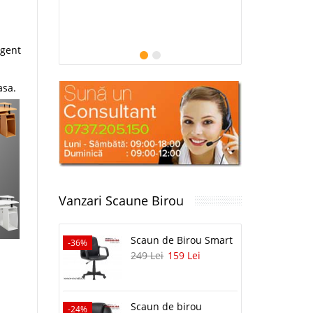
igent
asa.
Vanzari Scaune Birou
Scaun de Birou Smart
-36%
-26%
249 Lei
159 Lei
i
Scaun de birou
-24%
-25%