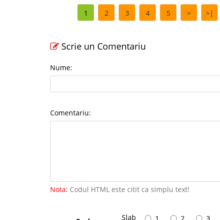
1
2
3
4
5
>
>|
Scrie un Comentariu
Nume:
Comentariu:
Nota:
Codul HTML este citit ca simplu text!
Slab
1
2
3