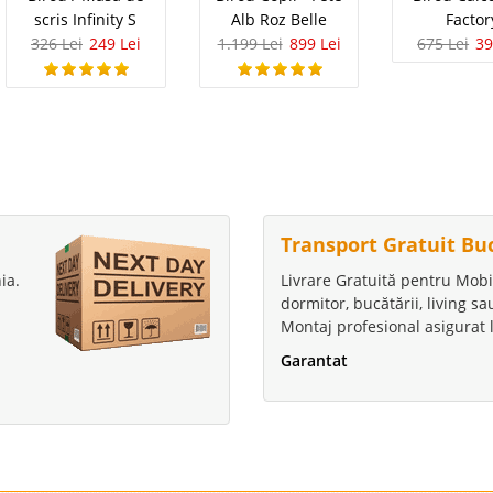
scris Infinity S
Alb Roz Belle
Factor
326 Lei
249 Lei
1.199 Lei
899 Lei
675 Lei
39
Transport Gratuit Bu
ia.
Livrare Gratuită pentru Mobi
dormitor, bucătării, living s
Montaj profesional asigurat l
Garantat