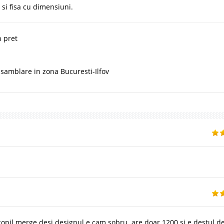
 si fisa cu dimensiuni.
n pret
asamblare in zona Bucuresti-Ilfov
copil merge desi designul e cam sobru. are doar 1200 si e destul d