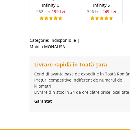
Infinity U
Infinity S
262 Lei
199 Lei
326 Lei
249 Lei
Categorie:
Indisponibile
|
Mobila MONALISA
Livrare rapidă în Toată Țara
Condiții avantajoase de expediție în Toată Român
Prețuri competitive indiferent de numărul de
kilometri.
Livrare din stoc în 24 de ore către orice localitate
Garantat