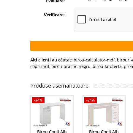
Evaluare:
Verificare:
Alţi clienţi au căutat:
birou-calculator-mdf
,
birouri-
copii-mdf
,
birou-practic-negru
,
birou-la-oferta
,
prom
Produse asemanătoare
-24%
-24%
Birou Copii Alb
Birou Copii Alb