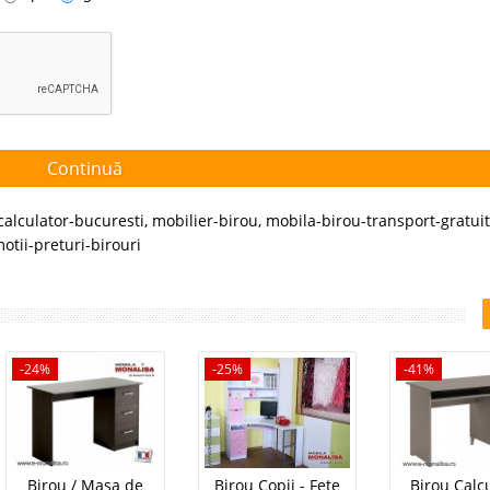
Continuă
calculator-bucuresti
,
mobilier-birou
,
mobila-birou-transport-gratuit
otii-preturi-birouri
-24%
-25%
-41%
Birou / Masa de
Birou Copii - Fete
Birou Calc