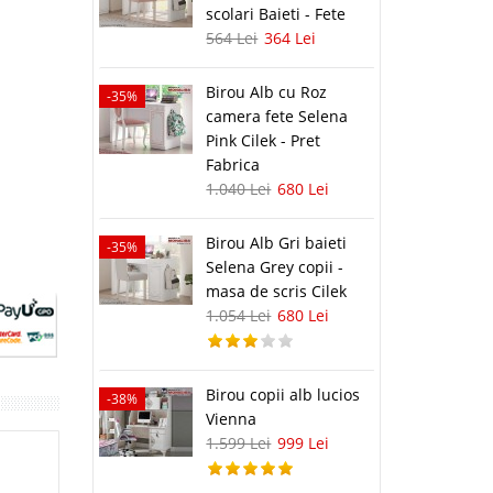
scolari Baieti - Fete
-35%
564 Lei
364 Lei
Birou Alb cu Roz
-35%
camera fete Selena
Pink Cilek - Pret
Fabrica
-35%
1.040 Lei
680 Lei
Birou Alb Gri baieti
-35%
Selena Grey copii -
masa de scris Cilek
1.054 Lei
680 Lei
-35%
Birou copii alb lucios
-38%
Vienna
1.599 Lei
999 Lei
-35%