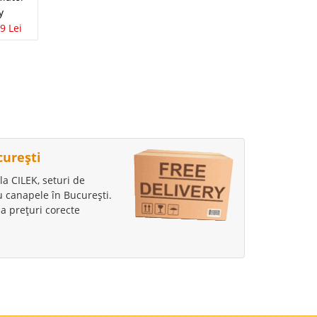
calculator MDF Fag
y
pentru calculator
Practic
9 Lei
Practic
599 Lei
459 Lei
599 Lei
459 Lei
curești
la CILEK, seturi de
au canapele în București.
a prețuri corecte