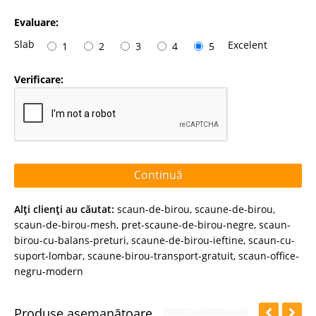
Evaluare:
Slab
Excelent
1
2
3
4
5
Verificare:
Continuă
Alţi clienţi au căutat:
scaun-de-birou
,
scaune-de-birou
,
scaun-de-birou-mesh
,
pret-scaune-de-birou-negre
,
scaun-
birou-cu-balans-preturi
,
scaune-de-birou-ieftine
,
scaun-cu-
suport-lombar
,
scaune-birou-transport-gratuit
,
scaun-office-
negru-modern
Produse asemanătoare