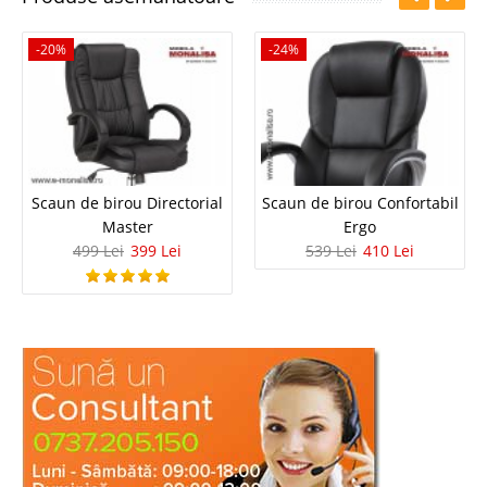
-20%
-24%
Scaun de birou Directorial
Scaun de birou Confortabil
Master
Ergo
499 Lei
399 Lei
539 Lei
410 Lei