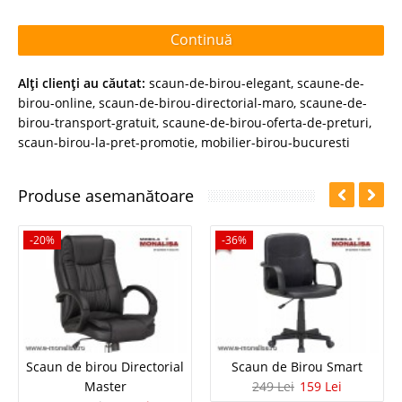
Continuă
Alţi clienţi au căutat:
scaun-de-birou-elegant
,
scaune-de-
birou-online
,
scaun-de-birou-directorial-maro
,
scaune-de-
birou-transport-gratuit
,
scaune-de-birou-oferta-de-preturi
,
scaun-birou-la-pret-promotie
,
mobilier-birou-bucuresti
Produse asemanătoare
-20%
-36%
Scaun de birou Directorial
Scaun de Birou Smart
Master
249 Lei
159 Lei