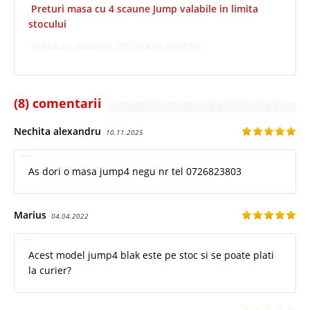
Preturi masa cu 4 scaune Jump valabile in limita
stocului
MASA cu SCAUNE IEFTINA la OFERTA
(8) comentarii
Nechita alexandru
10.11.2025
As dori o masa jump4 negu nr tel 0726823803
Marius
04.04.2022
Acest model jump4 blak este pe stoc si se poate plati
la curier?