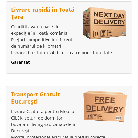
Livrare rapidă în Toată
Țara
Condiții avantajoase de
expediție în Toată România.
Prețuri competitive indiferent
de numărul de kilometri.
Livrare din stoc în 24 de ore către orice localitate
Garantat
Transport Gratuit
București
Livrare Gratuită pentru Mobila
CILEK, seturi de dormitor,
bucătării, living sau canapele în
București.
Montaj profesional asigurat la prețuri corecte