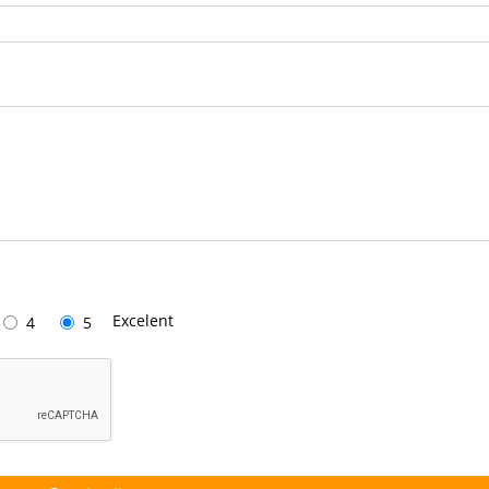
Excelent
4
5