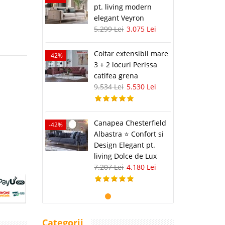
pt. living modern
elegant Veyron
5.299 Lei
3.075 Lei
Coltar extensibil mare
-42%
3 + 2 locuri Perissa
catifea grena
9.534 Lei
5.530 Lei
Canapea Chesterfield
-42%
Albastra ⭐ Confort si
Design Elegant pt.
living Dolce de Lux
7.207 Lei
4.180 Lei
Categorii