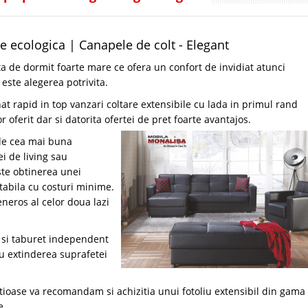
le ecologica | Canapele de colt - Elegant
a de dormit foarte mare ce ofera un confort de invidiat atunci
este alegerea potrivita.
at rapid in top vanzari coltare extensibile cu lada in primul rand
or oferit dar si datorita ofertei de pret foarte avantajos.
 de cea mai buna
i de living sau
ste obtinerea unei
tabila cu costuri minime.
neros al celor doua lazi
a si taburet independent
ru extinderea suprafetei
ioase va recomandam si achizitia unui fotoliu extensibil din gama
e.