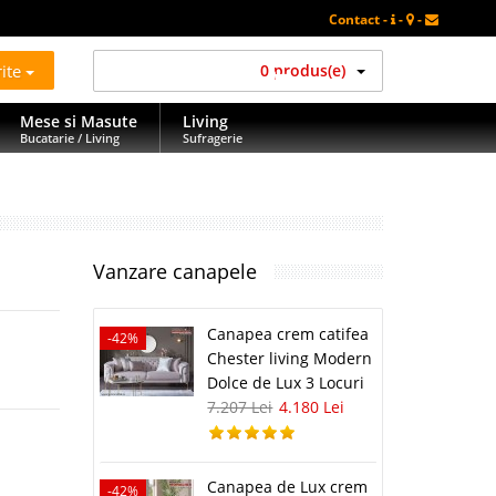
Contact -
-
-
rite
0 produs(e)
Mese si Masute
Living
Bucatarie / Living
Sufragerie
Vanzare canapele
Canapea crem catifea
-42%
Chester living Modern
Dolce de Lux 3 Locuri
7.207 Lei
4.180 Lei
Canapea de Lux crem
-42%