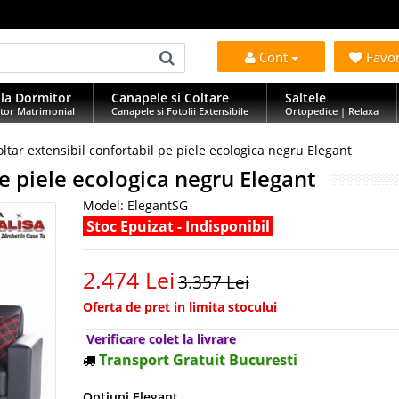
Cont
Favo
la Dormitor
Canapele si Coltare
Saltele
tor Matrimonial
Canapele si Fotolii Extensibile
Ortopedice | Relaxa
oltar extensibil confortabil pe piele ecologica negru Elegant
pe piele ecologica negru Elegant
Model:
ElegantSG
Stoc Epuizat - Indisponibil
2.474 Lei
3.357 Lei
Oferta de pret in limita stocului
Verificare colet la livrare
Transport Gratuit Bucuresti
Optiuni Elegant