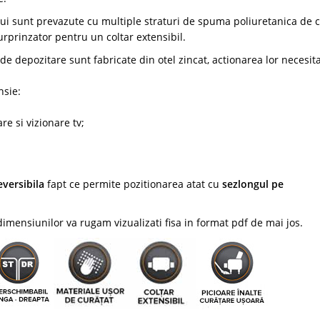
ului sunt prevazute cu multiple straturi de spuma poliuretanica de 
urprinzator pentru un coltar extensibil.
de depozitare sunt fabricate din otel zincat, actionarea lor necesit
nsie:
re si vizionare tv;
eversibila
fapt ce permite pozitionarea atat cu
sezlongul pe
imensiunilor va rugam vizualizati fisa in format pdf de mai jos.