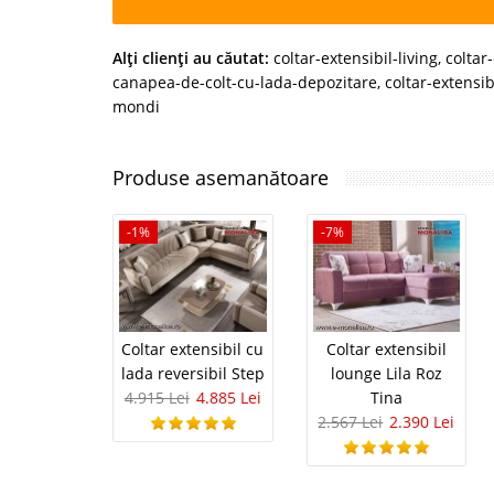
Alţi clienţi au căutat:
coltar-extensibil-living
,
coltar
canapea-de-colt-cu-lada-depozitare
,
coltar-extensibi
mondi
Produse asemanătoare
-1%
-7%
Coltar extensibil cu
Coltar extensibil
lada reversibil Step
lounge Lila Roz
4.915 Lei
4.885 Lei
Tina
2.567 Lei
2.390 Lei