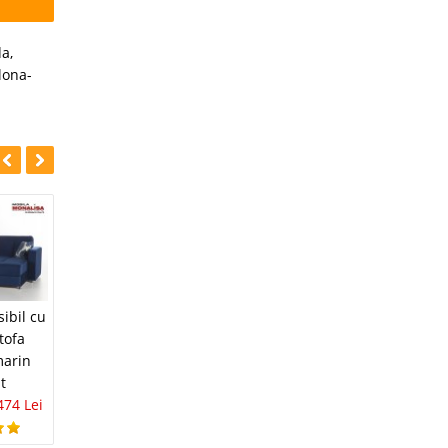
da
,
lona-
-39%
-30%
Canapea de colt
sibil cu
Coltar extensibil cu
extensibila cu lada
tofa
lada depozitare
Vigo rosu burgundy
marin
Star crem
10.438 Lei
7.270 Lei
t
8.498 Lei
5.150 Lei
474 Lei