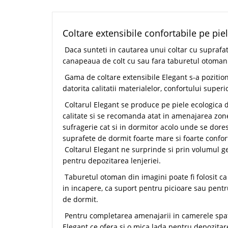
Coltare extensibile confortabile pe pie
Daca sunteti in cautarea unui coltar cu suprafat
canapeaua de colt cu sau fara taburetul otoman 
Gama de coltare extensibile Elegant s-a pozition
datorita calitatii materialelor, confortului superi
Coltarul Elegant se produce pe piele ecologica
calitate si se recomanda atat in amenajarea zone
sufragerie cat si in dormitor acolo unde se dore
suprafete de dormit foarte mare si foarte confor
Coltarul Elegant ne surprinde si prin volumul ge
pentru depozitarea lenjeriei.
Taburetul otoman din imagini poate fi folosit c
in incapere, ca suport pentru picioare sau pent
de dormit.
Pentru completarea amenajarii in camerele spat
Elegant ce ofera si o mica lada pentru depozitar