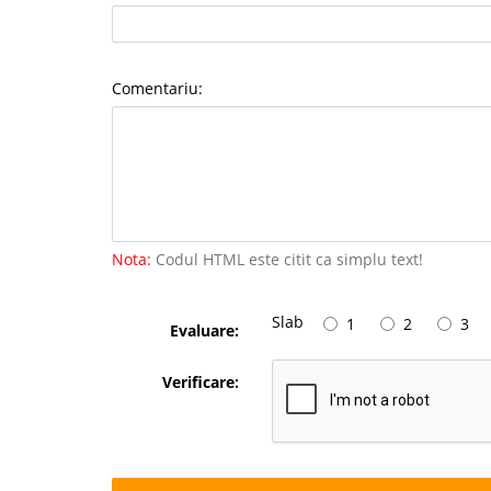
Comentariu:
Nota:
Codul HTML este citit ca simplu text!
Slab
1
2
3
Evaluare:
Verificare: