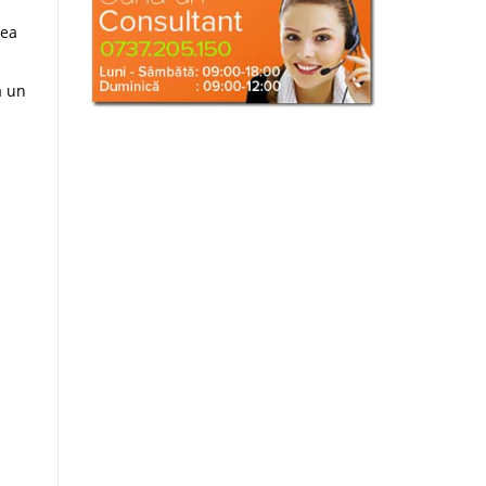
cea
a un