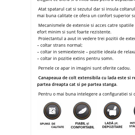
Atat spatarul cat si sezutul dar si insula coltar
mai buna calitate ce ofera un confort superior s
Mecanismele de extensie si acces catre spatiile 
efort minim si sunt foarte rezistente.
Proiectantul a avut in vedere trei pozitii de exte
– coltar strans normal;
– coltar in semiextensie – pozitie ideala de relaxa
– coltar in pozitie extins pentru somn.
Pernele ce apar in imagini sunt oferite cadou.
Canapeaua de colt extensibila cu lada este si r
partea dreapta cat si pe partea stanga
.
Pentru o mai buna intelegere a configuratiei si d