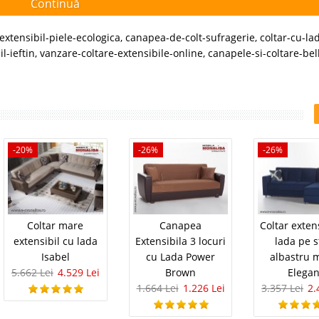
Continuă
-extensibil-piele-ecologica
,
canapea-de-colt-sufragerie
,
coltar-cu-la
l-ieftin
,
vanzare-coltare-extensibile-online
,
canapele-si-coltare-bel
-20%
-26%
-26%
Coltar mare
Canapea
Coltar exten
extensibil cu lada
Extensibila 3 locuri
lada pe s
Isabel
cu Lada Power
albastru 
5.662 Lei
4.529 Lei
Brown
Elegan
1.664 Lei
1.226 Lei
3.357 Lei
2.