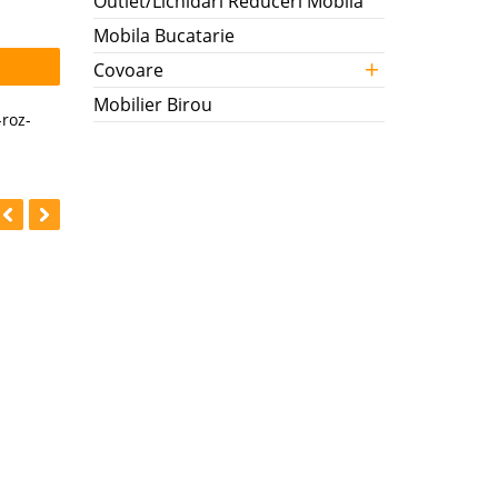
Outlet/Lichidari Reduceri Mobila
Mobila Bucatarie
+
Covoare
Mobilier Birou
-roz-