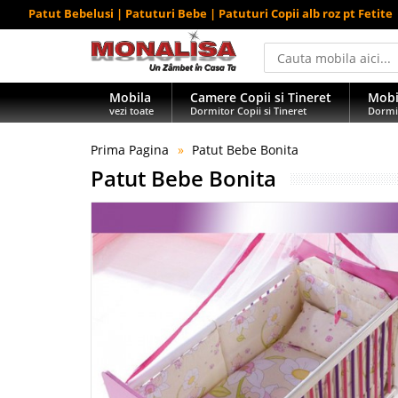
Patut Bebelusi | Patuturi Bebe | Patuturi Copii alb roz pt Fetite
Mobila
Camere Copii si Tineret
Mobi
vezi toate
Dormitor Copii si Tineret
Dormi
Prima Pagina
Patut Bebe Bonita
Patut Bebe Bonita