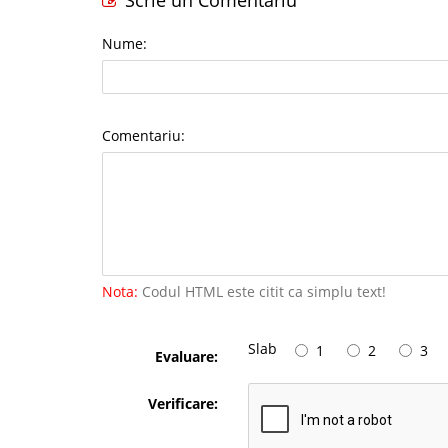
Scrie un Comentariu
Nume:
Comentariu:
Nota:
Codul HTML este citit ca simplu text!
Slab
1
2
3
Evaluare:
Verificare: