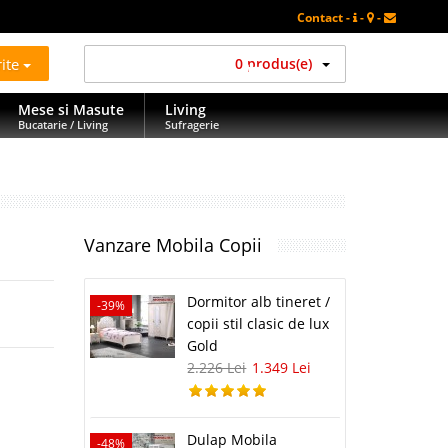
Contact -
-
-
rite
0 produs(e)
Mese si Masute
Living
Bucatarie / Living
Sufragerie
Vanzare Mobila Copii
Dormitor alb tineret /
-39%
copii stil clasic de lux
Gold
2.226 Lei
1.349 Lei
Dulap Mobila
-48%