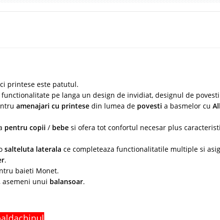
i printese este patutul.
i functionalitate pe langa un design de invidiat, designul de povesti
entru
amenajari cu printese
din lumea de
povesti
a basmelor cu
Al
la
pentru copii
/
bebe
si ofera tot confortul necesar plus caracteristi
 o
salteluta laterala
ce completeaza functionalitatile multiple si asi
er
.
tru baieti Monet.
, asemeni unui
balansoar
.
baldachinul