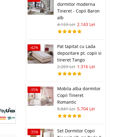
dormitor moderna
Tineret - Copii Baron
alb
4.123 Lei
2.143 Lei
Pat tapitat cu Lada
-42%
depozitare pt. copii si
tineret Tango
2.269 Lei
1.316 Lei
Mobila alba dormitor
-35%
Copii Tineret
Romantic
8.841 Lei
5.704 Lei
Set Dormitor Copii
-35%