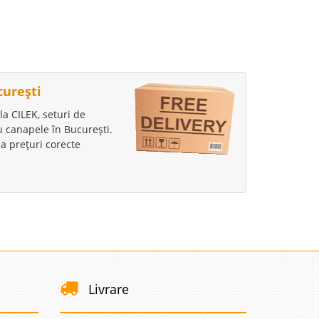
curești
la CILEK, seturi de
au canapele în București.
a prețuri corecte
Livrare