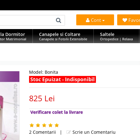
Cont
Favo
la Dormitor
Canapele si Coltare
Saltele
tor Matrimonial
Canapele si Fotolii Extensibile
Ortopedice | Relaxa
Model:
Bonita
Stoc Epuizat - Indisponibil
825 Lei
Verificare colet la livrare
2 Comentarii
|
Scrie un Comentariu