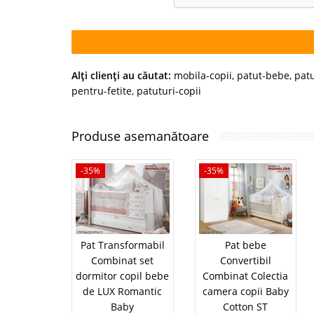
Alţi clienţi au căutat:
mobila-copii
,
patut-bebe
,
patu
pentru-fetite
,
patuturi-copii
Produse asemanătoare
-35%
-35%
Pat Transformabil
Pat bebe
Combinat set
Convertibil
dormitor copil bebe
Combinat Colectia
de LUX Romantic
camera copii Baby
Baby
Cotton ST