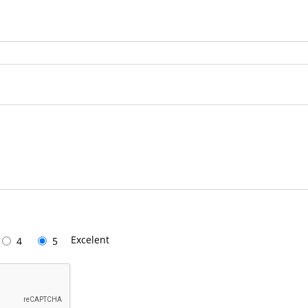
Excelent
4
5