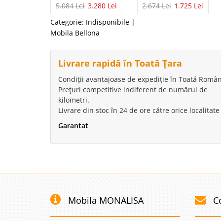
5.084 Lei
3.280 Lei
2.674 Lei
1.725 Lei
Categorie:
Indisponibile
|
Mobila Bellona
Livrare rapidă în Toată Țara
Condiții avantajoase de expediție în Toată Român
Prețuri competitive indiferent de numărul de
kilometri.
Livrare din stoc în 24 de ore către orice localitate
Garantat
Mobila MONALISA
C