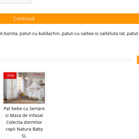
Continuă
t-bonita
,
patut-cu-baldachin
,
patut-cu-saltea-si-salteluta-lat
,
patut
-35%
Pat bebe cu Sertare
si Masa de infasat
Colectia dormitor
copii Natura Baby
SL