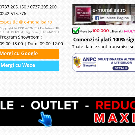
0737.205.150 / 0737.205.200
0242.515.776
expozitie @ e-monalisa.ro
Copyright © 1991-2026 REK Evolution SRL
CUI: RO1932134, Reg. Com. J51/966/1991
Program Showroom :
Comenzi si plati 100% sig
09:00-18:00 | Dum. 09:00-12:00
Toate datele sunt transmise se
Mergi cu Google
Mergi cu Waze