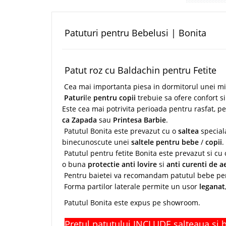
Patuturi pentru Bebelusi | Bonita
Patut roz cu Baldachin pentru Fetite
Cea mai importanta piesa in dormitorul unei mic
Paturi
le
pentru copii
trebuie sa ofere confort s
Este cea mai potrivita perioada pentru rasfat, p
ca Zapada
sau
Printesa Barbie
.
Patutul Bonita este prevazut cu o
saltea
specia
binecunoscute unei
saltele pentru bebe
/
copii
.
Patutul pentru fetite Bonita este prevazut si cu
o buna
protectie anti lovire
si
anti curenti de a
Pentru baietei va recomandam patutul bebe pen
Forma partilor laterale permite un usor
leganat
Patutul Bonita este expus pe showroom.
Pretul patutului INCLUDE salteaua si 