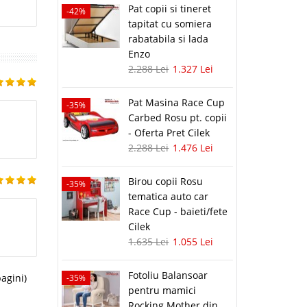
Pat copii si tineret
-42%
tapitat cu somiera
rabatabila si lada
Enzo
2.288 Lei
1.327 Lei
Pat Masina Race Cup
-35%
Carbed Rosu pt. copii
- Oferta Pret Cilek
2.288 Lei
1.476 Lei
Birou copii Rosu
-35%
tematica auto car
Race Cup - baieti/fete
Cilek
1.635 Lei
1.055 Lei
Fotoliu Balansoar
pagini)
-35%
pentru mamici
Rocking Mother din