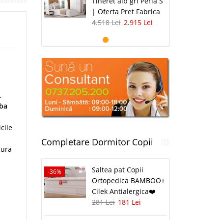
Tineret alb gri Perla S
| Oferta Pret Fabrica
4.518 Lei
2.915 Lei
.
ba
cile
Completare Dormitor Copii
gura
Saltea pat Copii
-36%
Ortopedica BAMBOO+
Cilek Antialergica❤️
281 Lei
181 Lei