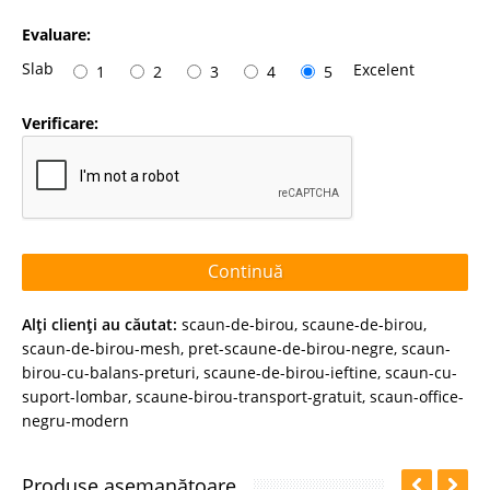
Evaluare:
Slab
Excelent
1
2
3
4
5
Verificare:
Continuă
Alţi clienţi au căutat:
scaun-de-birou
,
scaune-de-birou
,
scaun-de-birou-mesh
,
pret-scaune-de-birou-negre
,
scaun-
birou-cu-balans-preturi
,
scaune-de-birou-ieftine
,
scaun-cu-
suport-lombar
,
scaune-birou-transport-gratuit
,
scaun-office-
negru-modern
Produse asemanătoare