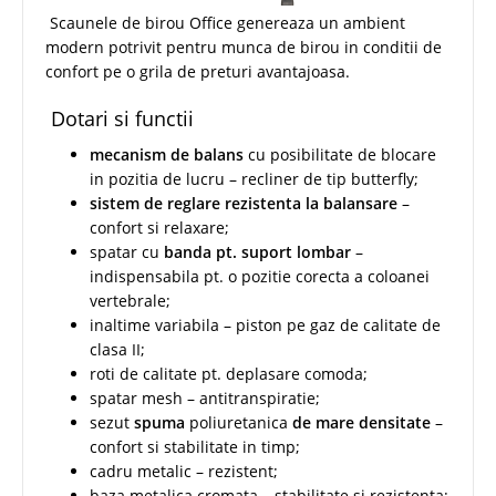
Scaunele de birou Office genereaza un ambient
modern potrivit pentru munca de birou in conditii de
confort pe o grila de preturi avantajoasa.
Dotari si functii
mecanism de balans
cu posibilitate de blocare
in pozitia de lucru – recliner de tip butterfly;
sistem de reglare rezistenta la balansare
–
confort si relaxare;
spatar cu
banda pt. suport lombar
–
indispensabila pt. o pozitie corecta a coloanei
vertebrale;
inaltime variabila – piston pe gaz de calitate de
clasa II;
roti de calitate pt. deplasare comoda;
spatar mesh – antitranspiratie;
sezut
spuma
poliuretanica
de mare densitate
–
confort si stabilitate in timp;
cadru metalic – rezistent;
baza metalica cromata – stabilitate si rezistenta;