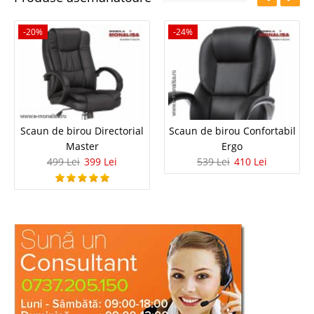
-20%
-24%
Scaun de birou Directorial
Scaun de birou Confortabil
Master
Ergo
499 Lei
399 Lei
539 Lei
410 Lei