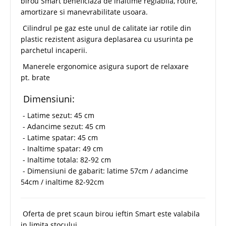
birou Smart beneficiaza de inaltime reglabila, rotire,
amortizare si manevrabilitate usoara.
Cilindrul pe gaz este unul de calitate iar rotile din
plastic rezistent asigura deplasarea cu usurinta pe
parchetul incaperii.
Manerele ergonomice asigura suport de relaxare
pt. brate
Dimensiuni:
- Latime sezut: 45 cm
- Adancime sezut: 45 cm
- Latime spatar: 45 cm
- Inaltime spatar: 49 cm
- Inaltime totala: 82-92 cm
- Dimensiuni de gabarit: latime 57cm / adancime
54cm / inaltime 82-92cm
Oferta de pret scaun birou ieftin Smart este valabila
in limita stocului