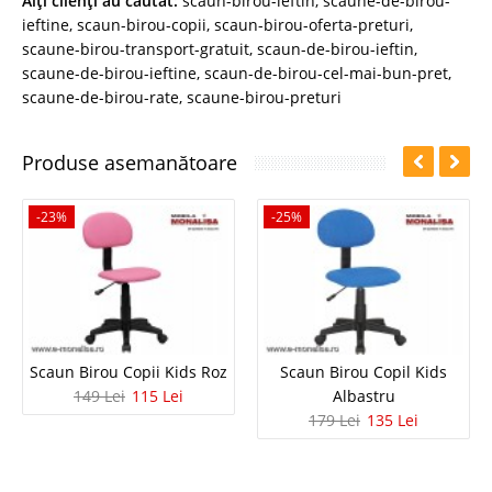
Alţi clienţi au căutat:
scaun-birou-ieftin
,
scaune-de-birou-
ieftine
,
scaun-birou-copii
,
scaun-birou-oferta-preturi
,
scaune-birou-transport-gratuit
,
scaun-de-birou-ieftin
,
scaune-de-birou-ieftine
,
scaun-de-birou-cel-mai-bun-pret
,
scaune-de-birou-rate
,
scaune-birou-preturi
Produse asemanătoare
-23%
-25%
Scaun Birou Copii Kids Roz
Scaun Birou Copil Kids
149 Lei
115 Lei
Albastru
179 Lei
135 Lei