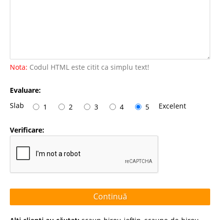
Nota:
Codul HTML este citit ca simplu text!
Evaluare:
Slab
Excelent
1
2
3
4
5
Verificare:
Continuă