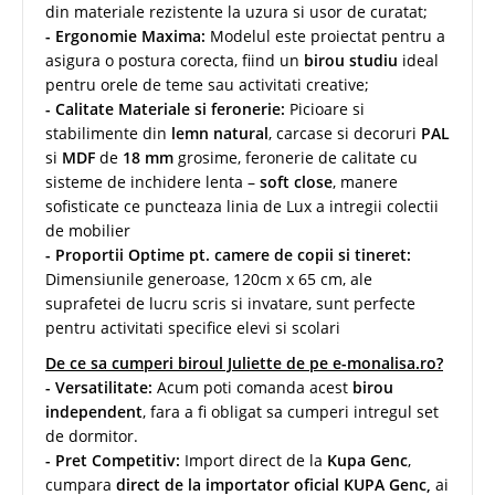
din materiale rezistente la uzura si usor de curatat;
- Ergonomie Maxima:
Modelul este proiectat pentru a
asigura o postura corecta, fiind un
birou studiu
ideal
pentru orele de teme sau activitati creative;
- Calitate Materiale si feronerie:
Picioare si
stabilimente din
lemn natural
, carcase si decoruri
PAL
si
MDF
de
18 mm
grosime, feronerie de calitate cu
sisteme de inchidere lenta –
soft close
, manere
sofisticate ce puncteaza linia de Lux a intregii colectii
de mobilier
- Proportii Optime pt. camere de copii si tineret:
Dimensiunile generoase, 120cm x 65 cm, ale
suprafetei de lucru scris si invatare, sunt perfecte
pentru activitati specifice elevi si scolari
De ce sa cumperi biroul Juliette de pe e-monalisa.ro?
- Versatilitate:
Acum poti comanda acest
birou
independent
, fara a fi obligat sa cumperi intregul set
de dormitor.
- Pret Competitiv:
Import direct de la
Kupa Genc
,
cumpara
direct de la importator oficial KUPA Genc,
ai