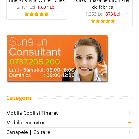
Tineret Rustic White - Cilek
Cilek - masa de birou Pret
2.491 Lei
1.607 Lei
de fabrica
1.353 Lei
873 Lei
Categorii
+
Mobila Copii si Tineret
+
Mobila Dormitor
+
Canapele | Coltare