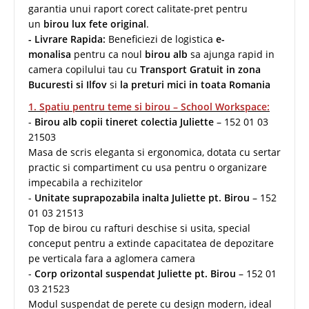
garantia unui raport corect calitate-pret pentru
un
birou lux fete original
.
- Livrare Rapida:
Beneficiezi de logistica
e-
monalisa
pentru ca noul
birou alb
sa ajunga rapid in
camera copilului tau cu
Transport Gratuit in zona
Bucuresti si Ilfov
si
la preturi mici in toata Romania
1. Spatiu pentru teme si birou – School Workspace:
-
Birou alb copii tineret colectia Juliette
– 152 01 03
21503
Masa de scris eleganta si ergonomica, dotata cu sertar
practic si compartiment cu usa pentru o organizare
impecabila a rechizitelor
-
Unitate suprapozabila inalta Juliette pt. Birou
– 152
01 03 21513
Top de birou cu rafturi deschise si usita, special
conceput pentru a extinde capacitatea de depozitare
pe verticala fara a aglomera camera
-
Corp orizontal suspendat Juliette pt. Birou
– 152 01
03 21523
Modul suspendat de perete cu design modern, ideal