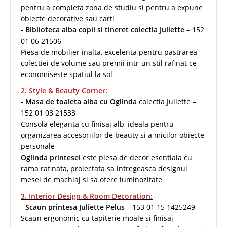
pentru a completa zona de studiu si pentru a expune
obiecte decorative sau carti
-
Biblioteca alba copii si tineret colectia Juliette
– 152
01 06 21506
Piesa de mobilier inalta, excelenta pentru pastrarea
colectiei de volume sau premii intr-un stil rafinat ce
economiseste spatiul la sol
2. Style & Beauty Corner:
-
Masa de toaleta alba cu Oglinda
colectia Juliette –
152 01 03 21533
Consola eleganta cu finisaj alb, ideala pentru
organizarea accesoriilor de beauty si a micilor obiecte
personale
Oglinda printesei
este piesa de decor esentiala cu
rama rafinata, proiectata sa intregeasca designul
mesei de machiaj si sa ofere luminozitate
3. Interior Design & Room Decoration:
-
Scaun printesa Juliette Pelus
– 153 01 15 1425249
Scaun ergonomic cu tapiterie moale si finisaj