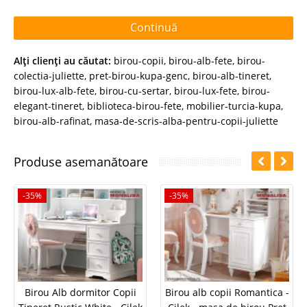
Continuă
Alţi clienţi au căutat:
birou-copii
,
birou-alb-fete
,
birou-
colectia-juliette
,
pret-birou-kupa-genc
,
birou-alb-tineret
,
birou-lux-alb-fete
,
birou-cu-sertar
,
birou-lux-fete
,
birou-
elegant-tineret
,
biblioteca-birou-fete
,
mobilier-turcia-kupa
,
birou-alb-rafinat
,
masa-de-scris-alba-pentru-copii-juliette
Produse asemanătoare
-35%
-35%
Birou Alb dormitor Copii
Birou alb copii Romantica -