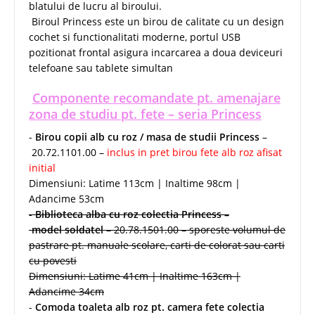
blatului de lucru al biroului.
Biroul Princess este un birou de calitate cu un design
cochet si functionalitati moderne, portul USB
pozitionat frontal asigura incarcarea a doua deviceuri
telefoane sau tablete simultan
Componente recomandate pt. amenajare
zona de studiu pt. fete – seria Princess
-
Birou copii alb cu roz / masa de studii Princess
–
20.72.1101.00 –
inclus in pret birou fete alb roz afisat
initial
Dimensiuni: Latime 113cm | Inaltime 98cm |
Adancime 53cm
-
Biblioteca alba cu roz colectia Princess –
model soldatel
– 20.78.1501.00 – sporeste volumul de
pastrare pt. manuale scolare, carti de colorat sau carti
cu povesti
Dimensiuni: Latime 41cm | Inaltime 163cm |
Adancime 34cm
-
Comoda toaleta alb roz pt. camera fete colectia