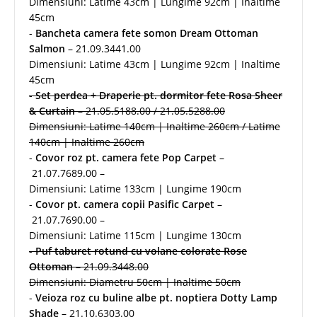
Dimensiuni: Latime 43cm | Lungime 92cm | Inaltime
45cm
-
Bancheta camera fete somon Dream Ottoman
Salmon
– 21.09.3441.00
Dimensiuni: Latime 43cm | Lungime 92cm | Inaltime
45cm
-
Set perdea + Draperie pt. dormitor fete Rosa Sheer
& Curtain
– 21.05.5188.00 / 21.05.5288.00
Dimensiuni: Latime 140cm | Inaltime 260cm / Latime
140cm | Inaltime 260cm
-
Covor roz pt. camera fete Pop Carpet
–
21.07.7689.00 –
Dimensiuni: Latime 133cm | Lungime 190cm
-
Covor pt. camera copii Pasific Carpet
–
21.07.7690.00 –
Dimensiuni: Latime 115cm | Lungime 130cm
-
Puf taburet rotund cu volane colorate Rose
Ottoman
– 21.09.3448.00
Dimensiuni: Diametru 50cm | Inaltime 50cm
-
Veioza roz cu buline albe pt. noptiera Dotty Lamp
Shade
– 21.10.6303.00