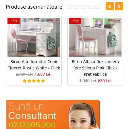
Produse asemanătoare
-35%
-35%
Birou Alb dormitor Copii
Birou Alb cu Roz camera
Tineret Rustic White - Cilek
fete Selena Pink Cilek -
2.491 Lei
1.607 Lei
Pret Fabrica
1.040 Lei
680 Lei