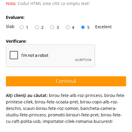
Nota:
Codul HTML este citit ca simplu text!
Evaluare:
Slab
Excelent
1
2
3
4
5
Verificare:
Continuă
Alţi clienţi au căutat:
birou-fete-alb-roz-princess
,
birou-fete-
printese-cilek
,
birou-fete-scoala-pret
,
birou-copii-alb-roz-
deschis
,
scaun-birou-fete-roz-somon
,
bancheta-camera-
studiu-fete-princess
,
promotii-birouri-fete-pret
,
birou-fete-
cu-raft-polita-usb
,
importator-cilek-romania-bucuresti