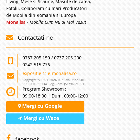
Living, Mese si Scaune, Masute de cafea,
Fotolii. Colaboram cu mari Producatori
de Mobila din Romania si Europa
Monalisa
-
Mobila Cum Nu ai Mai Vazut
Contactati-ne
0737.205.150 / 0737.205.200
0242.515.776
expozitie @ e-monalisa.ro
Copyright © 1991-2026 REK Evolution SRL
CUI: RO1932134, Reg. Com. J51/966/1991
Program Showroom :
09:00-18:00 | Dum. 09:00-12:00
Mergi cu Google
Mergi cu Waze
facebook