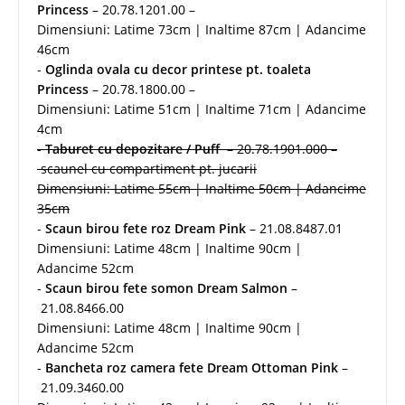
Princess
– 20.78.1201.00 –
Dimensiuni: Latime 73cm | Inaltime 87cm | Adancime
46cm
-
Oglinda ovala cu decor printese pt. toaleta
Princess
– 20.78.1800.00 –
Dimensiuni: Latime 51cm | Inaltime 71cm | Adancime
4cm
-
Taburet cu depozitare / Puff
– 20.78.1901.000 –
scaunel cu compartiment pt. jucarii
Dimensiuni: Latime 55cm | Inaltime 50cm | Adancime
35cm
-
Scaun birou fete roz Dream Pink
– 21.08.8487.01
Dimensiuni: Latime 48cm | Inaltime 90cm |
Adancime 52cm
-
Scaun birou fete somon Dream Salmon
–
21.08.8466.00
Dimensiuni: Latime 48cm | Inaltime 90cm |
Adancime 52cm
-
Bancheta roz camera fete Dream Ottoman Pink
–
21.09.3460.00