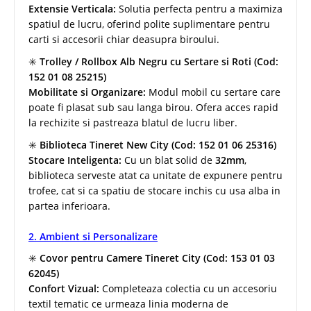
Extensie Verticala:
Solutia perfecta pentru a maximiza
spatiul de lucru, oferind polite suplimentare pentru
carti si accesorii chiar deasupra biroului.
✳️
Trolley / Rollbox Alb Negru cu Sertare si Roti (Cod:
152 01 08 25215)
Mobilitate si Organizare:
Modul mobil cu sertare care
poate fi plasat sub sau langa birou. Ofera acces rapid
la rechizite si pastreaza blatul de lucru liber.
✳️
Biblioteca Tineret New City (Cod: 152 01 06 25316)
Stocare Inteligenta:
Cu un blat solid de
32mm
,
biblioteca serveste atat ca unitate de expunere pentru
trofee, cat si ca spatiu de stocare inchis cu usa alba in
partea inferioara.
2. Ambient si Personalizare
✳️
Covor pentru Camere Tineret City (Cod: 153 01 03
62045)
Confort Vizual:
Completeaza colectia cu un accesoriu
textil tematic ce urmeaza linia moderna de