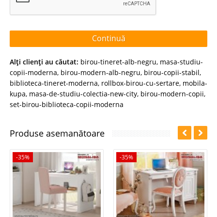
Continuă
Alţi clienţi au căutat:
birou-tineret-alb-negru
,
masa-studiu-
copii-moderna
,
birou-modern-alb-negru
,
birou-copii-stabil
,
biblioteca-tineret-moderna
,
rollbox-birou-cu-sertare
,
mobila-
kupa
,
masa-de-studiu-colectia-new-city
,
birou-modern-copii
,
set-birou-biblioteca-copii-moderna
Produse asemanătoare
-35%
-35%