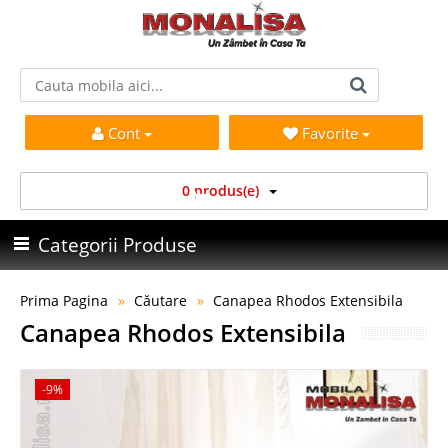
Cont
Favorite
0 produs(e)
Categorii Produse
Prima Pagina
Căutare
Canapea Rhodos Extensibila
Canapea Rhodos Extensibila
-9%