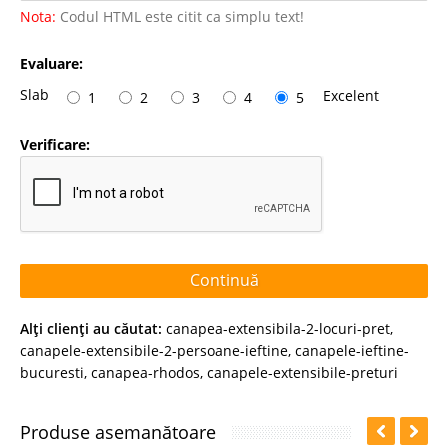
Nota:
Codul HTML este citit ca simplu text!
Evaluare:
Slab
Excelent
1
2
3
4
5
Verificare:
Continuă
Alţi clienţi au căutat:
canapea-extensibila-2-locuri-pret
,
canapele-extensibile-2-persoane-ieftine
,
canapele-ieftine-
bucuresti
,
canapea-rhodos
,
canapele-extensibile-preturi
Produse asemanătoare