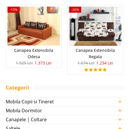
-10%
-26%
Canapea Extensibila
Canapea Extensibila
Odesa
Regata
1.525 Lei
1.373 Lei
1.674 Lei
1.234 Lei
Categorii
+
Mobila Copii si Tineret
+
Mobila Dormitor
+
Canapele | Coltare
+
Saltele