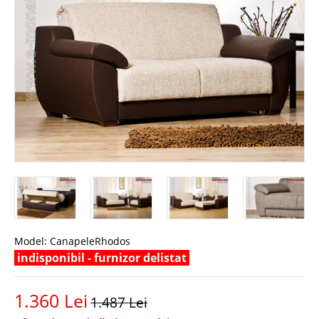
Model:
CanapeleRhodos
indisponibil - furnizor delistat
1.360 Lei
1.487 Lei