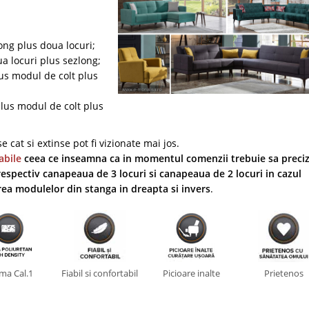
ong plus doua locuri;
a locuri plus sezlong;
lus modul de colt plus
plus modul de colt plus
 cat si extinse pot fi vizionate mai jos.
abile
ceea ce inseamna ca in momentul comenzii trebuie sa preciz
espectiv canapeaua de 3 locuri si canapeaua de 2 locuri in cazul
rea modulelor din stanga in dreapta si invers
.
ma Cal.1
Fiabil si confortabil
Picioare inalte
Prietenos