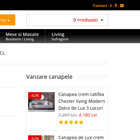
Contact -
-
-
rite
0 produs(e)
Mese si Masute
Living
Bucatarie / Living
Sufragerie
2CL
Vanzare canapele
Canapea crem catifea
-42%
Chester living Modern
Dolce de Lux 3 Locuri
7.207 Lei
4.180 Lei
Canapea de Lux crem
-42%