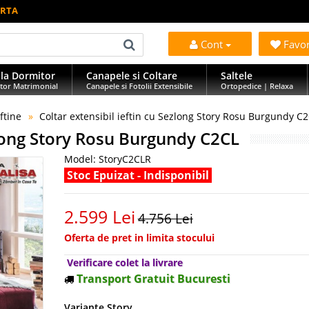
ERTA
Cont
Favo
la Dormitor
Canapele si Coltare
Saltele
tor Matrimonial
Canapele si Fotolii Extensibile
Ortopedice | Relaxa
ftine
Coltar extensibil ieftin cu Sezlong Story Rosu Burgundy C
ezlong Story Rosu Burgundy C2CL
Model:
StoryC2CLR
Stoc Epuizat - Indisponibil
2.599 Lei
4.756 Lei
Oferta de pret in limita stocului
Verificare colet la livrare
Transport Gratuit Bucuresti
Variante Story