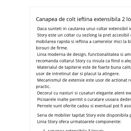
Canapea de colt ieftina extensibila 2 
Daca sunteti in cautarea unui coltar extensibil 
Story este un coltar cu sezlong la pret accesibi
mobilarea rapida si ieftina a camerelor mici la bl
birouri de firme.
Linia moderna de design, functionalitatea si am
recomanda coltarul Story cu insula ca fiind o ale
Materialul de tapiterie este de foarte buna calita
usor de intretinut dar si placut la atingere.
Mecanismul de extensie este usor de actionat re
practic.
Decorul cu nasturi si cusaturi elegante atent ex
Picioarele inalte permit o curatare usoara dede
Pernele sunt oferite cadou si eventual pot fi aso
Seria de mobilier tapitat Story este disponibila 
Linia Story ofera urmatoarele componente:
canapea extensibila 3 locuri;