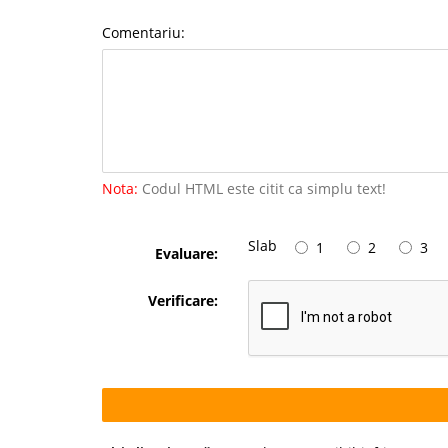
Comentariu:
Nota:
Codul HTML este citit ca simplu text!
Slab
1
2
3
Evaluare:
Verificare: