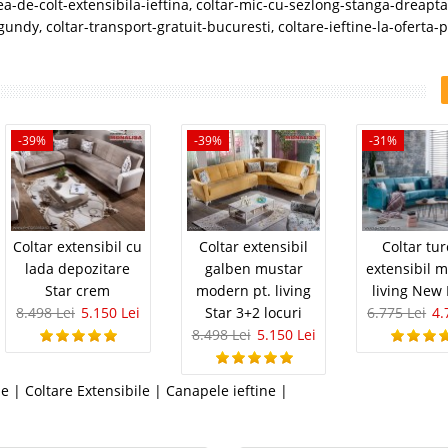
a-de-colt-extensibila-ieftina
,
coltar-mic-cu-sezlong-stanga-dreapta
rgundy
,
coltar-transport-gratuit-bucuresti
,
coltare-ieftine-la-oferta-
-39%
-39%
-31%
Coltar extensibil cu
Coltar extensibil
Coltar tu
lada depozitare
galben mustar
extensibil m
Star crem
modern pt. living
living New
8.498 Lei
5.150 Lei
Star 3+2 locuri
6.775 Lei
4.
8.498 Lei
5.150 Lei
le
|
Coltare Extensibile
|
Canapele ieftine
|