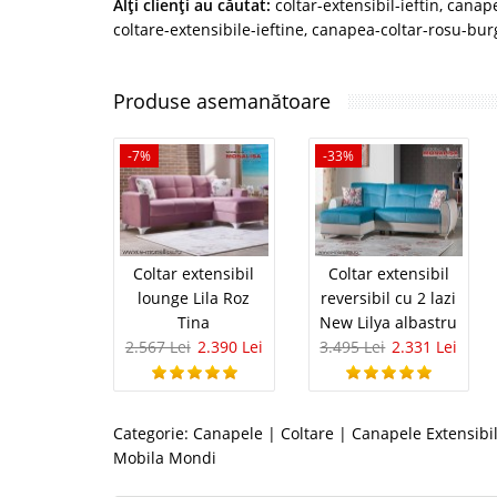
Alţi clienţi au căutat:
coltar-extensibil-ieftin
,
canape
coltare-extensibile-ieftine
,
canapea-coltar-rosu-bu
Produse asemanătoare
-7%
-33%
Coltar extensibil
Coltar extensibil
lounge Lila Roz
reversibil cu 2 lazi
Tina
New Lilya albastru
2.567 Lei
2.390 Lei
3.495 Lei
2.331 Lei
Categorie:
Canapele | Coltare
|
Canapele Extensibi
Mobila Mondi