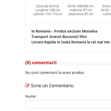
Zona de dormit
Dr/St: 248/309 cm
Zona 
Lungime: 198 cm
Inaltime: 87 cm
Dr/St:
Latime: 110–173 cm
Adancime: 87 cm
Latim
In Romania – Produs exclusiv Monalisa
Transport Gratuit Bucuresti Ilfov
Livrare Rapida in toata Romania la cel mai mic
(0) comentarii
Nu sunt comentarii la acest produs
Scrie un Comentariu
Nume: