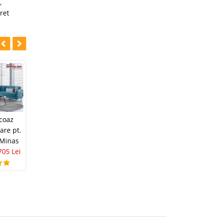
,
pret
-45%
-31%
Coltar extensibil cu
rcoaz
Coltar Extensibil
spatiu de dormit
are pt.
mare Mabel
lada si sezlong
 Minas
Antracit ieftin
Dearborn
705 Lei
C3C2CU Story
4.876 Lei
3.367 Lei
7.318 Lei
3.999 Lei