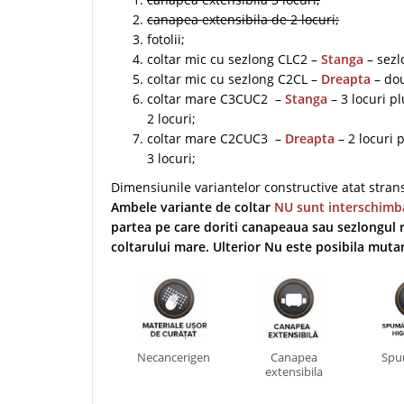
canapea extensibila de 2 locuri;
fotolii;
coltar mic cu sezlong CLC2 –
Stanga
– sezl
coltar mic cu sezlong C2CL –
Dreapta
– dou
coltar mare C3CUC2 –
Stanga
– 3 locuri p
2 locuri;
coltar mare C2CUC3 –
Dreapta
– 2 locuri 
3 locuri;
Dimensiunile variantelor constructive atat stranse
Ambele variante de coltar
NU sunt interschimb
partea pe care doriti canapeaua sau sezlongul r
coltarului mare. Ulterior Nu este posibila muta
Necancerigen
Canapea
Spu
extensibila