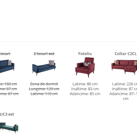
locuri
2 locuri ext
Fotoliu
Coltar C2CL
e: 160 cm
Zona de dormit
Latime: 80 cm
Latime: 226 
ime: 87 cm
Lungime: 129 cm
Inaltime: 83 cm
Inaltime: 87 
ime: 87 cm
Latime: 110 cm
Adancime: 85 cm
Adancime: 87–
cm
UC3 ext