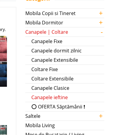
+
Mobila Copii si Tineret
+
Mobila Dormitor
ory.
-
Canapele | Coltare
Canapele Fixe
Canapele dormit zilnic
Canapele Extensibile
Coltare Fixe
Coltare Extensibile
Canapele Clasice
Canapele ieftine
⭕ OFERTA Săptămânii ❗
+
Saltele
Mobila Living
Mese de Bucatarie / Living