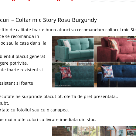
locuri – Coltar mic Story Rosu Burgundy
ieftin de calitate foarte buna atunci va recomandam coltarul mic St
l ce se recomanda in
oc sau la casa dar si la
bientul placut generat
gere potrivita.
te foarte rezistent si
zistent si foarte
ecutate ne surprinde placut pt. oferta de pret prezentata..
subt.
rtate cu fotoliul sau cu o canapea.
pe mai multe culori cu livrare imediata din stoc.