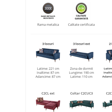
Rama metalica
Calitate certificata
3 locuri
3 locuri ext
2 
Latime: 221 cm
Zona de dormit
Latim
Inaltime: 87 cm
Lungime: 190 cm
Inalt
Adancime: 87 cm
Latime: 110 cm
Adanc
C2CL ext
Coltar C2CUC3
C2C