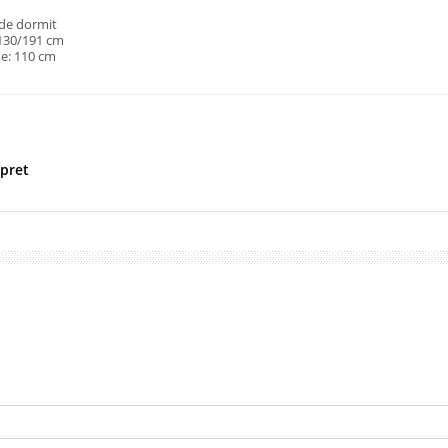
de dormit
 130/191 cm
e: 110 cm
 pret