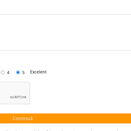
Excelent
4
5
Continuă