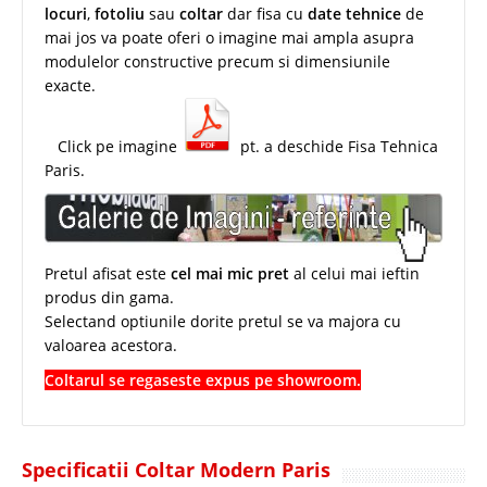
locuri
,
fotoliu
sau
coltar
dar fisa cu
date tehnice
de
mai jos va poate oferi o imagine mai ampla asupra
modulelor constructive precum si dimensiunile
exacte.
Click pe imagine
pt. a deschide Fisa Tehnica
Paris.
Pretul afisat este
cel mai mic pret
al celui mai ieftin
produs din gama.
Selectand optiunile dorite pretul se va majora cu
valoarea acestora.
Coltarul se regaseste expus pe showroom.
Specificatii Coltar Modern Paris