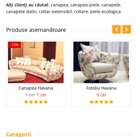
Alţi clienţi au căutat:
canapea
,
canapea-piele
,
canapele
,
canapele-dalin
,
coltar-extensibil
,
coltare
,
piele-ecologica
Produse asemanătoare
-10%
Canapea Havana
Fotoliu Havana
1 Lei
1 Lei
0 Lei
Categorii