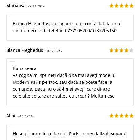
Monalisa
29.11.2019
Bianca Heghedus, va rugam sa ne contactati la unul
din numerele de telefon 0737205200/0737205150.
Bianca Heghedus
28.11.2019
Buna seara
Va rog să-mi spuneți dacă o să mai aveți modelul
Modern Paris pe stoc, sau daca se poate face la
comanda. Daca nu o să-l mai aveți, care dintre
celelalte colțare are saltea cu arcuri? Mulțumesc
Alex
24.12.2018
Huse pt pernele coltarului Paris comercializati separat