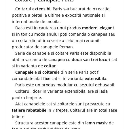
Coltar
ul
extensibil
Paris s-a bucurat de o reactie
pozitiva a pietei la ultimele expozitii nationale si
internationale de mobila.
Daca esti in cautarea unui produs
modern
,
elegant
si in ton cu moda anului poti comanda o canapea sau
un coltar din ultima serie a celui mai renumit
producator de canapele Roman.
Seria de canapele si coltare Paris este disponibila
atat in varianta de
canapea
cu
doua
sau
trei locuri
cat
si in varianta de
coltar
.
Canapelel
e
si coltare
le din seria Paris pot fi
comandate atat
fixe
cat si in varianta
extensibil
a.
Paris este un produs modular cu sezutul dehusabil.
Coltarul, doar in varianta extensibila, are si
lada
pentru lenjerie.
Atat canapelele cat si coltarele sunt prevazute cu
tetiere rabatabile
in 7 trepte. Coltarul are in total sase
tetiere.
Structura acestor canapele este din
lemn masiv
de