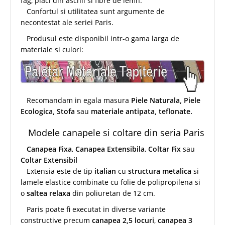
fag, placi din aschii si fibre de lemn.
Confortul si utilitatea sunt argumente de
necontestat ale seriei Paris.
Produsul este disponibil intr-o gama larga de
materiale si culori:
Recomandam in egala masura
Piele Naturala, Piele
Ecologica, Stofa
sau
materiale antipata, teflonate.
Modele canapele si coltare din seria Paris
Canapea Fixa
,
Canapea Extensibila
,
Coltar Fix
sau
Coltar Extensibil
Extensia este de tip
italian
cu
structura metalica
si
lamele elastice combinate cu folie de polipropilena si
o
saltea relaxa
din poliuretan de 12 cm.
Paris poate fi executat in diverse variante
constructive precum
canapea 2,5 locuri
,
canapea 3