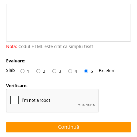
Nota:
Codul HTML este citit ca simplu text!
Evaluare:
Slab
Excelent
1
2
3
4
5
Verificare:
Continuă