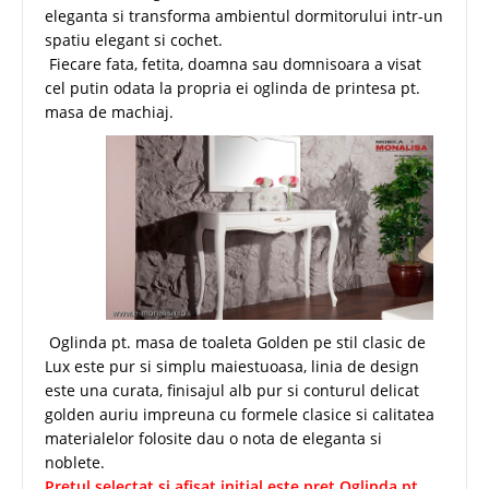
eleganta si transforma ambientul dormitorului intr-un
spatiu elegant si cochet.
Fiecare fata, fetita, doamna sau domnisoara a visat
cel putin odata la propria ei oglinda de printesa pt.
masa de machiaj.
Oglinda pt. masa de toaleta Golden pe stil clasic de
Lux este pur si simplu maiestuoasa, linia de design
este una curata, finisajul alb pur si conturul delicat
golden auriu impreuna cu formele clasice si calitatea
materialelor folosite dau o nota de eleganta si
noblete.
Pretul selectat si afisat initial este pret Oglinda pt.