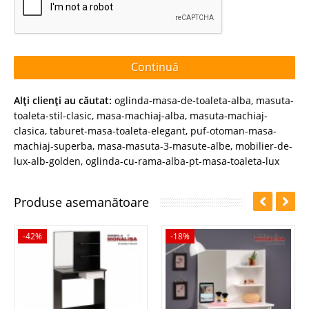
Continuă
Alţi clienţi au căutat:
oglinda-masa-de-toaleta-alba
,
masuta-
toaleta-stil-clasic
,
masa-machiaj-alba
,
masuta-machiaj-
clasica
,
taburet-masa-toaleta-elegant
,
puf-otoman-masa-
machiaj-superba
,
masa-masuta-3-masute-albe
,
mobilier-de-
lux-alb-golden
,
oglinda-cu-rama-alba-pt-masa-toaleta-lux
Produse asemanătoare
-42%
-18%