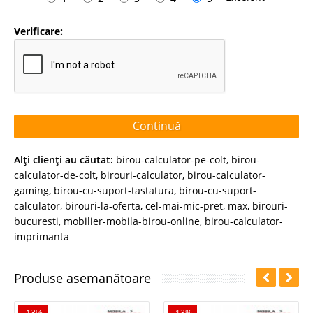
Verificare:
Continuă
Alţi clienţi au căutat:
birou-calculator-pe-colt
,
birou-
calculator-de-colt
,
birouri-calculator
,
birou-calculator-
gaming
,
birou-cu-suport-tastatura
,
birou-cu-suport-
calculator
,
birouri-la-oferta
,
cel-mai-mic-pret
,
max
,
birouri-
bucuresti
,
mobilier-mobila-birou-online
,
birou-calculator-
imprimanta
Produse asemanătoare
-13%
-13%