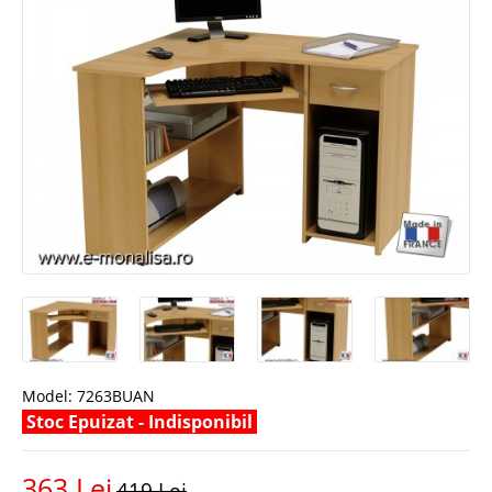
Model:
7263BUAN
Stoc Epuizat - Indisponibil
363 Lei
419 Lei