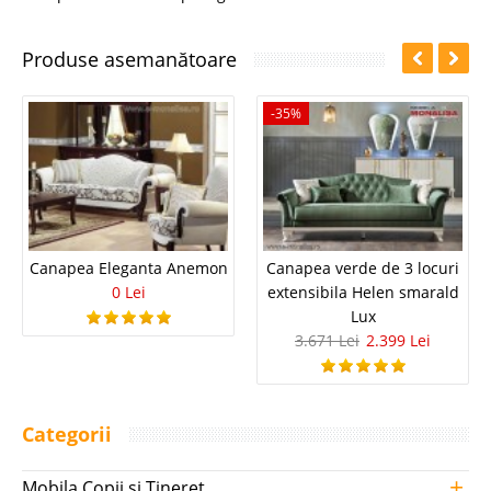
Produse asemanătoare
-35%
Canapea Eleganta Anemon
Canapea verde de 3 locuri
0 Lei
extensibila Helen smarald
Lux
3.671 Lei
2.399 Lei
Categorii
+
Mobila Copii si Tineret