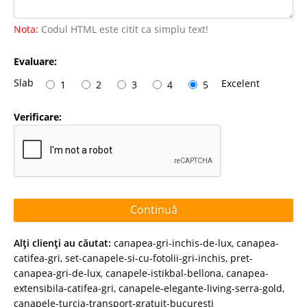
Nota:
Codul HTML este citit ca simplu text!
Evaluare:
Slab
Excelent
1
2
3
4
5
Verificare:
Continuă
Alţi clienţi au căutat:
canapea-gri-inchis-de-lux
,
canapea-
catifea-gri
,
set-canapele-si-cu-fotolii-gri-inchis
,
pret-
canapea-gri-de-lux
,
canapele-istikbal-bellona
,
canapea-
extensibila-catifea-gri
,
canapele-elegante-living-serra-gold
,
canapele-turcia-transport-gratuit-bucuresti