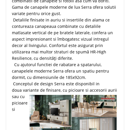
combinatii de canapele si fotolii asa cum va doriti.
Gama de canapele moderne de lux Serra ofera solutii
variate pentru orice gust.
Detaliile finisate in auriu si insertiile din alama ce
contureaza canapeaua combinate cu detaliile
matlasate vertical de pe bratele laterale, confera un
aspect impresionant si îmbogatesc vizual intregul
decor al livingului. Confortul este asigurat prin
utilizarea mai multor straturi de spumă HR-High
Resilience, cu densități diferite.
Cu ajutorul functiei de rabatare a spatarului,
canapelele moderne Serra ofera un spatiu pentru
dormit, cu dimensiunile de 185x92cm.
Conceptul de design Serra este disponibil in
doua variante
de finisare, cu picioare si accesorii aurii
sau cu
picioare
si